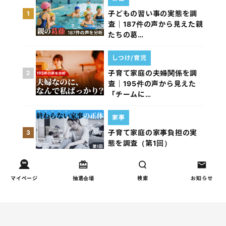
子どもの習い事の実態を調
1
査｜187件の声から見えた親
たちの葛…
しつけ/育児
子育て家庭の夫婦関係を調
2
査｜195件の声から見えた
「チームに…
家事
子育て家庭の家事負担の実
3
態を調査（第1回）
家事
マイページ
抽選会場
検索
お知らせ
子育て家庭の家事負担の実
4
態を調査（第2回）