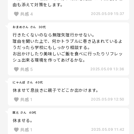
由も添えて対策をします。
共感
4
2025.05.09 15:37
おまめさん さん
30代
行きたくないのなら無理矢理行かせない。
理由を聞いた上で、何かトラブルに巻き込まれているよ
うだったら学校にもしっかり相談する。
お出かけしたり美味しいご飯を食べに行ったりリフレッ
シュ出来る環境を作ってあげるかな。
共感
5
2025.05.09 13:36
にゃんぼ さん
40代
休ませて息抜きに親子でどこか出かけます。
共感
1
2025.05.09 12:50
匿名 さん
40代
休ませる。
共感
1
2025.05.09 11:42