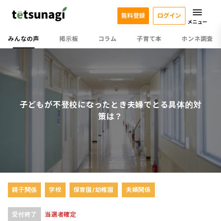
無料登録
ログイン
メニュー
みんなの声
掲示板
コラム
子育て本
ホンネ調査
子どもが不登校になったとき夫婦でとる具体的対
策は？
親子関係
学校
保育園/幼稚園
夫婦関係
受付終了
当選者確定