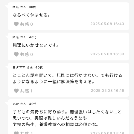
匿名 さん
30代
なるべく休ませる。
共感
0
2025.05.08 16:43
匿名 さん
40代
無理にいかせないです。
共感
0
2025.05.08 16:39
ヨタママ さん
40代
とことん話を聞いて、無理には行かせない。でも行ける
ようになるように一緒に解決策を考える。
共感
1
2025.05.08 16:16
みか さん
40代
子どもの気持ちに寄り添う。無理強いはしたくない…と
思いつつ、実際は難しいんだろうな💦
学校の先生、養護教諭への相談は必須かな。
共感
4
2025.05.08 13:49