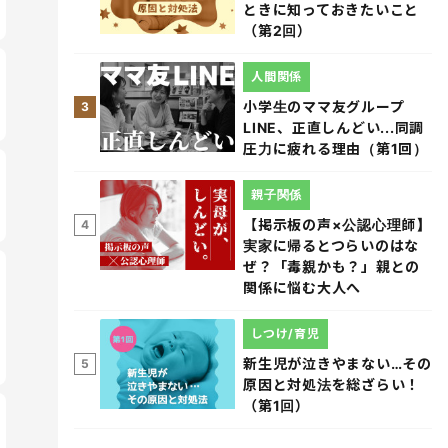
ときに知っておきたいこと
（第2回）
人間関係
小学生のママ友グループ
3
LINE、正直しんどい...同調
圧力に疲れる理由（第1回）
親子関係
【掲示板の声×公認心理師】
4
実家に帰るとつらいのはな
ぜ？「毒親かも？」親との
関係に悩む大人へ
しつけ/育児
新生児が泣きやまない…その
5
原因と対処法を総ざらい！
（第1回）