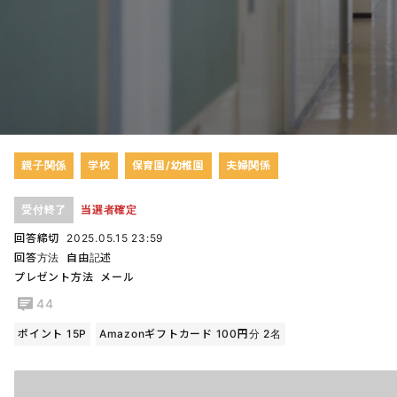
親子関係
学校
保育園/幼稚園
夫婦関係
受付終了
当選者確定
回答締切
2025.05.15 23:59
回答方法
自由記述
プレゼント方法
メール
44
ポイント 15P
Amazonギフトカード 100円分 2名