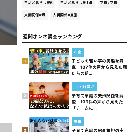
生活と暮らし
#家
生活と暮らし
#仕事
学校
#学校
人間関係
#母
人間関係
#旦那
週間ホンネ調査ランキング
お金
子どもの習い事の実態を調
1
査｜187件の声から見えた親
たちの葛…
しつけ/育児
子育て家庭の夫婦関係を調
2
査｜195件の声から見えた
「チームに…
家事
子育て家庭の家事負担の実
3