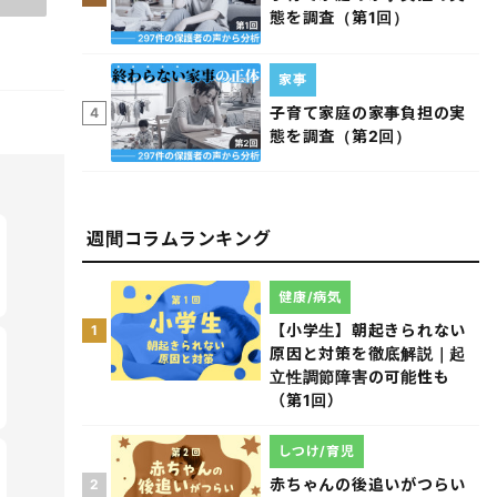
態を調査（第1回）
家事
子育て家庭の家事負担の実
4
態を調査（第2回）
週間コラムランキング
健康/病気
【小学生】朝起きられない
1
原因と対策を徹底解説｜起
立性調節障害の可能性も
（第1回）
しつけ/育児
赤ちゃんの後追いがつらい
2