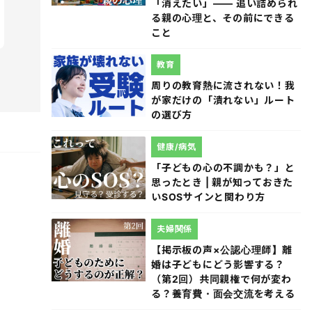
「消えたい」―― 追い詰められ
る親の心理と、その前にできる
こと
教育
周りの教育熱に流されない！我
が家だけの「潰れない」ルート
の選び方
健康/病気
「子どもの心の不調かも？」と
思ったとき | 親が知っておきた
いSOSサインと関わり方
夫婦関係
【掲示板の声×公認心理師】離
婚は子どもにどう影響する？
（第2回）共同親権で何が変わ
る？養育費・面会交流を考える