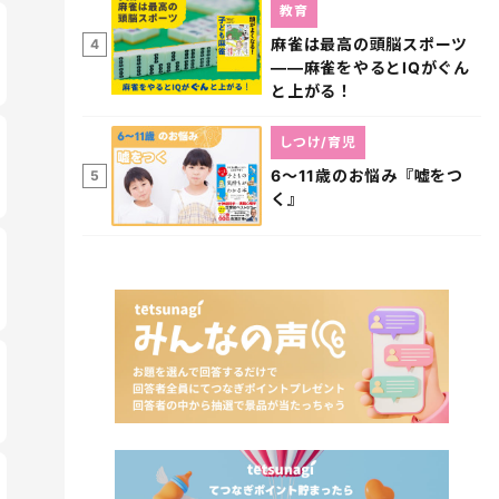
教育
麻雀は最高の頭脳スポーツ
4
――麻雀をやるとIQがぐん
と上がる！
しつけ/育児
6～11歳のお悩み『嘘をつ
5
く』