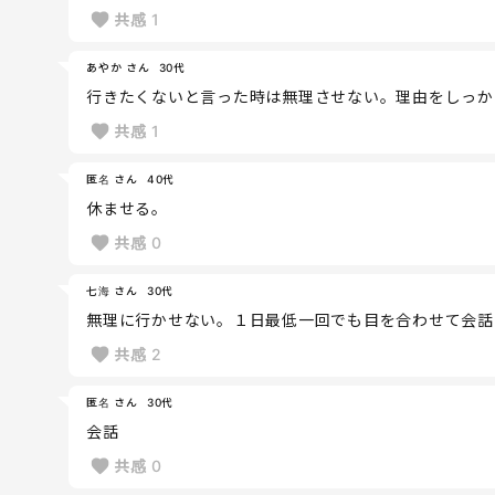
共感
1
あやか さん
30代
行きたくないと言った時は無理させない。理由をしっか
共感
1
匿名 さん
40代
休ませる。
共感
0
七海 さん
30代
無理に行かせない。１日最低一回でも目を合わせて会話
共感
2
匿名 さん
30代
会話
共感
0