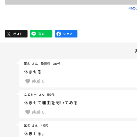
他の
匿名 さん
静岡県
30代
休ませる
共感
0
こどもー さん
50代
休ませて理由を聞いてみる
共感
0
匿名 さん
40代
休ませる。