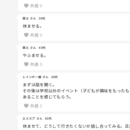
共感
0
匿名 さん
30代
休ませる。
共感
0
匿名 さん
40代
やふませる。
共感
0
レインボー娘 さん
30代
まずは話を聞く。
その後は学校以外のイベント（子どもが興味をもったも
あることを感じてもらう。
共感
2
エメスプ さん
30代
休ませて、どうして行きたくないか話し合ってみる。旦