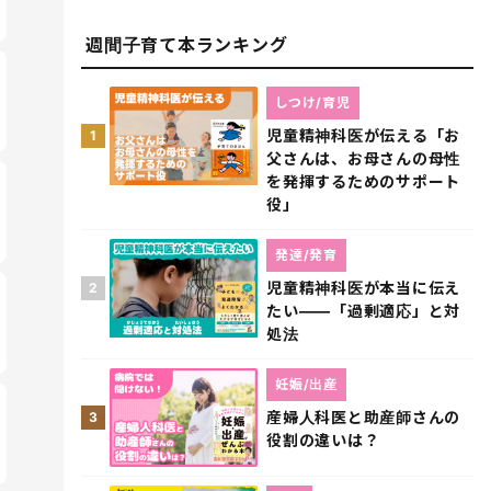
週間子育て本ランキング
しつけ/育児
児童精神科医が伝える「お
1
父さんは、お母さんの母性
を発揮するためのサポート
役」
発達/発育
児童精神科医が本当に伝え
2
たい――「過剰適応」と対
処法
妊娠/出産
産婦人科医と助産師さんの
3
役割の違いは？