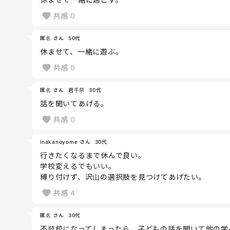
共感
0
匿名 さん
50代
休ませて、一緒に遊ぶ。
共感
0
匿名 さん
岩手県
30代
話を聞いてあげる。
共感
0
inakanoyome さん
30代
行きたくなるまで休んで良い。
学校変えるでもいい。
縛り付けず、沢山の選択肢を見つけてあげたい。
共感
4
匿名 さん
30代
不登校になってしまったら、子どもの話を聞いて他の学