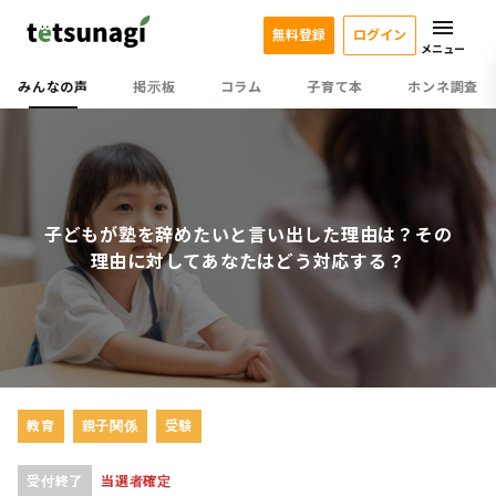
無料登録
ログイン
メニュー
みんなの声
掲示板
コラム
子育て本
ホンネ調査
子どもが塾を辞めたいと言い出した理由は？その
理由に対してあなたはどう対応する？
教育
親子関係
受験
受付終了
当選者確定