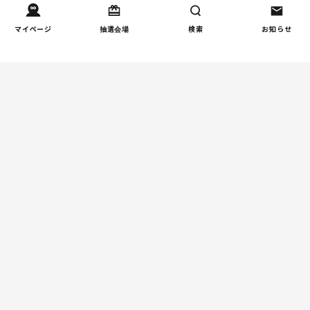
家事
子育て家庭の家事負担の実
4
マイページ
抽選会場
検索
お知らせ
態を調査（第2回）
週間コラムランキング
健康/病気
【小学生】朝起きられない
1
原因と対策を徹底解説｜起
立性調節障害の可能性も
（第1回）
しつけ/育児
赤ちゃんの後追いがつらい
2
ときに知っておきたいこと
（第2回）