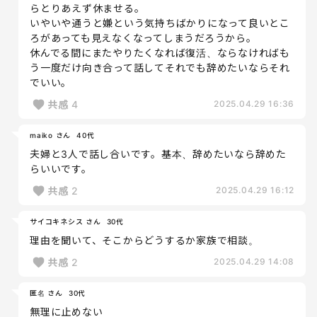
らとりあえず休ませる。
いやいや通うと嫌という気持ちばかりになって良いとこ
ろがあっても見えなくなってしまうだろうから。
休んでる間にまたやりたくなれば復活、ならなければも
う一度だけ向き合って話してそれでも辞めたいならそれ
でいい。
共感
4
2025.04.29 16:36
maiko さん
40代
夫婦と3人で話し合いです。基本、辞めたいなら辞めた
らいいです。
共感
2
2025.04.29 16:12
サイコキネシス さん
30代
理由を聞いて、そこからどうするか家族で相談。
共感
2
2025.04.29 14:08
匿名 さん
30代
無理に止めない