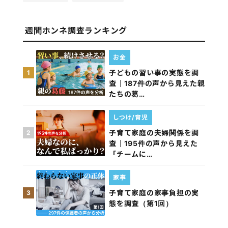
週間ホンネ調査ランキング
お金
子どもの習い事の実態を調
1
査｜187件の声から見えた親
たちの葛…
しつけ/育児
子育て家庭の夫婦関係を調
2
査｜195件の声から見えた
「チームに…
家事
子育て家庭の家事負担の実
3
態を調査（第1回）