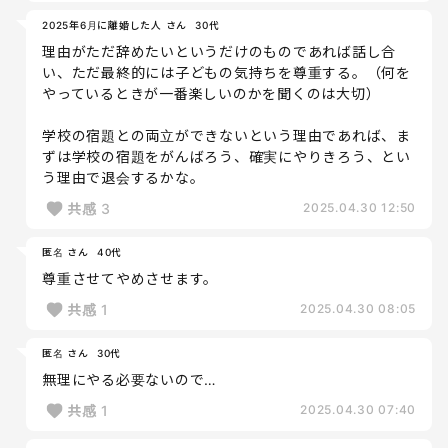
2025年6月に離婚した人 さん
30代
理由がただ辞めたいというだけのものであれば話し合
い、ただ最終的には子どもの気持ちを尊重する。（何を
やっているときが一番楽しいのかを聞くのは大切）
学校の宿題との両立ができないという理由であれば、ま
ずは学校の宿題をがんばろう、確実にやりきろう、とい
う理由で退会するかな。
共感
3
2025.04.30 12:50
匿名 さん
40代
尊重させてやめさせます。
共感
1
2025.04.30 08:05
匿名 さん
30代
無理にやる必要ないので…
共感
1
2025.04.30 07:40