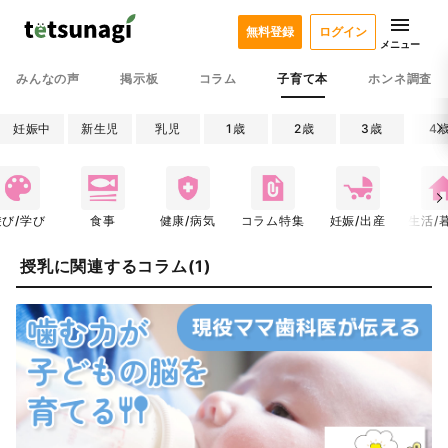
無料登録
ログイン
メニュー
みんなの声
掲示板
コラム
子育て本
ホンネ調査
妊娠中
新生児
乳児
1歳
2歳
3歳
4
遊び/学び
食事
健康/病気
コラム特集
妊娠/出産
生活/
授乳に関連するコラム(1)