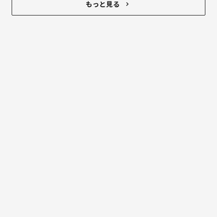
内装劣化を防ぐ効果もあるらしいけど
もっと見る
なんせハンドルの熱さが全然違った‼‼笑
熱くて握れないときあるし
昔と暑さも違うもんね。
私と同じようにサンシェードデビューしてる人
多いかもなー笑
そしてトイストーリー柄可愛い。笑
結局、柄が可愛いから買った説はある。笑