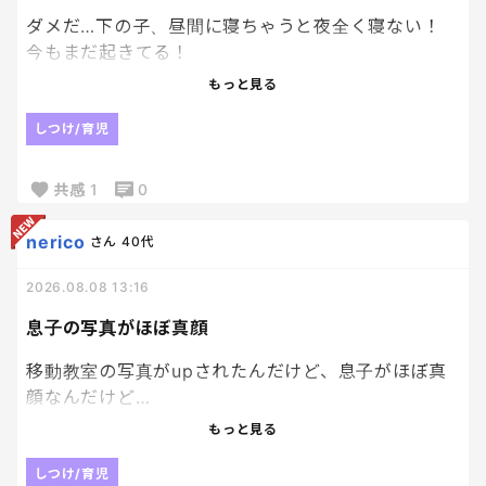
ダメだ…下の子、昼間に寝ちゃうと夜全く寝ない！
今もまだ起きてる！
もっと見る
こりゃもう昼間は寝かせないでノンストップで風呂
入れるまで走り続けないと。。
しつけ/育児
共感
1
0
nerico
さん
40代
2026.08.08 13:16
息子の写真がほぼ真顔
移動教室の写真がupされたんだけど、息子がほぼ真
顔なんだけど…
最近、友達と野球行った写真もそうなんだけど、楽
もっと見る
しくなかった？？？ってくらい真顔。
しつけ/育児