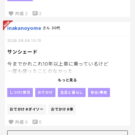
他のみんなは笑顔なのに、てか小5の時は笑っている
写真も多かったのに、なぜ？？
共感
2
2
なんで？って聞いたら、
inakanoyome
さん
30代
「だってこの暑いのに外で活動させられてさ…」
2026.08.08 13:15
サンシェード
だって。
今までかれこれ10年以上車に乗っているけど
はい？？？？？
一度も使ったことのなかった
サンシェードを初めて買った。
もっと見る
あんたおじいちゃんか？？まだ12歳だよね？
ダイソーに寄ったときに
移動教室ってそういうもんなんだよ！！！
トイストーリー柄のサンシェードを
しつけ/育児
おでかけ
生活と暮らし
安全/事故
トイストーリー大好き娘が見つけて
友達とは楽しかったよと言うんだけど、なーんか難
買って――!‼ってなって、
おでかけ
#ダイソー
おでかけ
#車
しい年頃なのか、息子の性格がキテレツなのか…
まぁ無駄にもならんしな。と買ってみたんだけど
まぁ旦那がキテレツだから少なからず…
良いかも!!
共感
0
0
ネットで調べたら