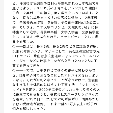
る。帰国後は協調性や自制心が重視される日本社会でも
通じるよう、アメリカ式の子育てをアレンジした独自の
子育てを実践。その結果、英才教育をいっさい施すこと
なく、長女は単身でアメリカの高校に留学し、2年連続
で「全米優秀生徒賞」を受賞。その後全米No.1の公立大
学「カリフォルニア大学ロサンゼルス校(UCLA)」に特
待生として進学。長男は早稲田大学入学後、交換留学生
としてUCLAで学ぶかたわら、バックパッカーとして世
界中を旅した。
◎――自身は、長男6歳、長女2歳のときに離婚を経験。
以来20年間シングルマザーとして、英会話教室経営や元
F1ドライバー片山右京氏主催のチャレンジスクールのマ
ネージャーなどの仕事をしながら女手ひとつで2人の子
育てを行ってきた。
◎――一方で、仕事を通じて多くの親子と関わりがで
き、自身の子育て法をもとにしたアドバイスを行うよう
になる。それが評判となったことがきっかけで、潜在的
な生きる力を体系的にはぐくむ子育て法、「マミーメソ
ッド」®️を確立。2020年にそのノウハウをより多くの人
に役立ててもらおうと、株式会社スパークリングキッズ
を設立。SNSと口コミだけで評判が広がり、国内外から
多数の受講者が殺到。これまで延べ1万人以上の親子の
悩みを解決してきた。