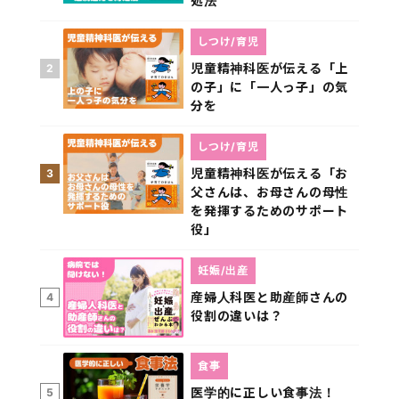
処法
しつけ/育児
児童精神科医が伝える「上
2
の子」に「一人っ子」の気
分を
しつけ/育児
児童精神科医が伝える「お
3
父さんは、お母さんの母性
を発揮するためのサポート
役」
妊娠/出産
産婦人科医と助産師さんの
4
役割の違いは？
食事
医学的に正しい食事法！
5