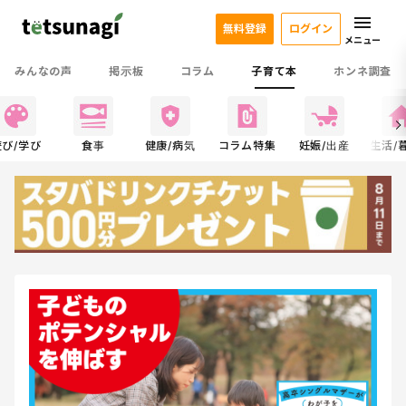
無料登録
ログイン
メニュー
みんなの声
掲示板
コラム
子育て本
ホンネ調査
遊び/学び
食事
健康/病気
コラム特集
妊娠/出産
生活/