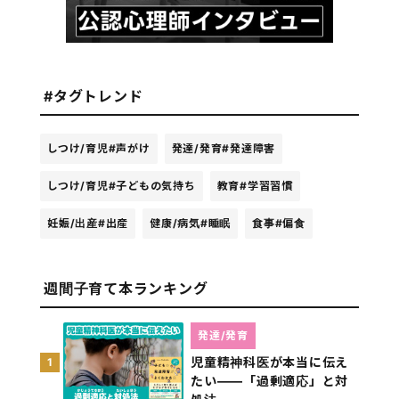
#タグトレンド
しつけ/育児
#声がけ
発達/発育
#発達障害
しつけ/育児
#子どもの気持ち
教育
#学習習慣
妊娠/出産
#出産
健康/病気
#睡眠
食事
#偏食
週間子育て本ランキング
発達/発育
児童精神科医が本当に伝え
1
たい――「過剰適応」と対