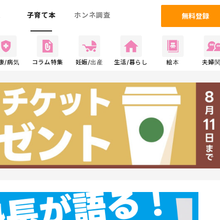
ム
子育て本
ホンネ調査
無料登録
康/病気
コラム特集
妊娠/出産
生活/暮らし
絵本
夫婦