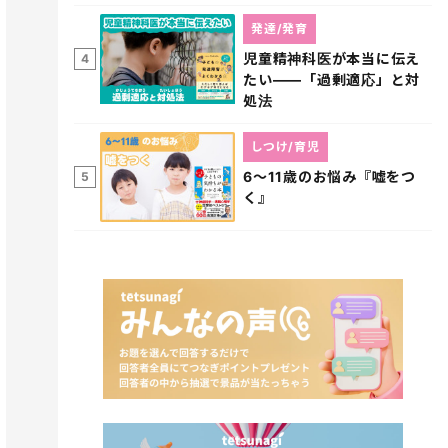
発達/発育
児童精神科医が本当に伝え
4
たい――「過剰適応」と対
処法
しつけ/育児
6～11歳のお悩み『嘘をつ
5
く』