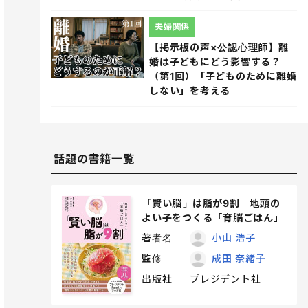
夫婦関係
【掲示板の声×公認心理師】離
婚は子どもにどう影響する？
（第1回）「子どものために離婚
しない」を考える
話題の書籍一覧
「賢い脳」は脂が9割 地頭の
よい子をつくる「育脳ごはん」
著者名
小山 浩子
監修
成田 奈緒子
出版社
プレジデント社