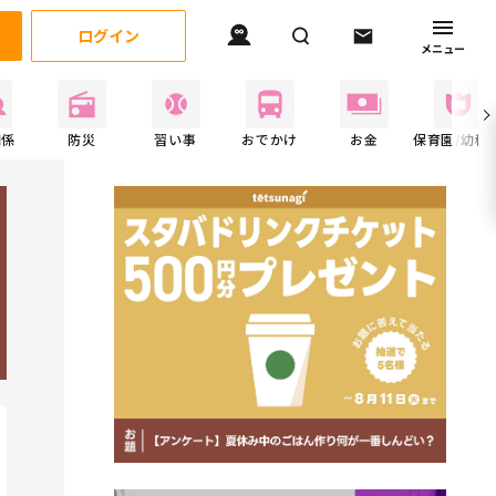
ログイン
メニュー
関係
防災
習い事
おでかけ
お金
保育園/幼稚