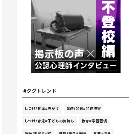
#タグトレンド
しつけ/育児
#声がけ
発達/発育
#発達障害
しつけ/育児
#子どもの気持ち
教育
#学習習慣
妊娠/出産
#出産
健康/病気
#睡眠
食事
#偏食