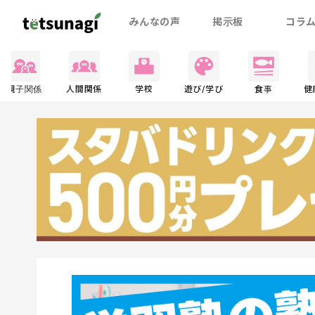
みんなの声
掲示板
コラ
親子関係
人間関係
学校
遊び/学び
食事
健