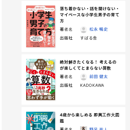
落ち着かない・話を聞けない・
マイペースな小学生男子の育て
方
著者名
松永 暢史
出版社
すばる舎
絶対解きたくなる！ 考えるの
が楽しくてとまらない算数
著者名
前田 健太
出版社
KADOKAWA
4歳から楽しめる 即興工作大図
鑑
著者名
野呂 祐人