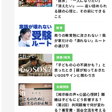
「限界」「一人になりたい」
「消えたい」―― 追い詰められ
る親の心理と、その前にできる
こと
教育
周りの教育熱に流されない！我
が家だけの「潰れない」ルート
の選び方
健康/病気
「子どもの心の不調かも？」と
思ったとき | 親が知っておきた
いSOSサインと関わり方
夫婦関係
【掲示板の声×公認心理師】離
婚は子どもにどう影響する？
（第2回）共同親権で何が変わ
る？養育費・面会交流を考える