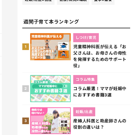
週間子育て本ランキング
しつけ/育児
児童精神科医が伝える「お
1
父さんは、お母さんの母性
を発揮するためのサポート
役」
コラム特集
コラム厳選！ママが妊娠中
2
におすすめ書籍3選
妊娠/出産
産婦人科医と助産師さんの
3
役割の違いは？