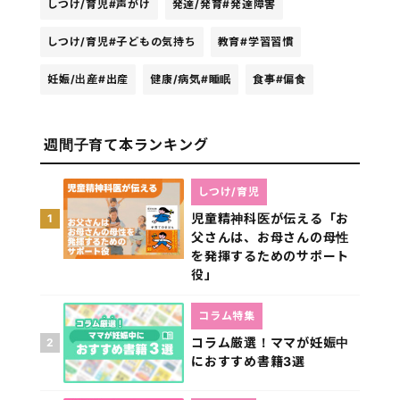
しつけ/育児
#声がけ
発達/発育
#発達障害
しつけ/育児
#子どもの気持ち
教育
#学習習慣
妊娠/出産
#出産
健康/病気
#睡眠
食事
#偏食
週間子育て本ランキング
しつけ/育児
児童精神科医が伝える「お
1
父さんは、お母さんの母性
を発揮するためのサポート
役」
コラム特集
コラム厳選！ママが妊娠中
2
におすすめ書籍3選