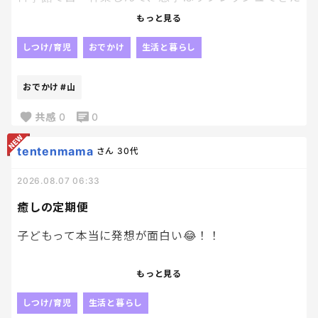
みたい。
もっと見る
貴重な塾がない一日だったもんね…
帰りたくない！また行きたい！とずっと言っていて、
しつけ/育児
おでかけ
生活と暮らし
私も嬉しかった。
おでかけ
#山
で、明日は息子は塾、旦那は登山、娘とどう過ごす
か！？
共感
0
0
土曜日だからどこも混んでるよね…
サンリオ関連かな…
tentenmama
さん
30代
2026.08.07 06:33
私も自分だけで一泊とかしたいよ…
癒しの定期便
子どもって本当に発想が面白い😂！！
大人じゃ思いつかないことを急に言うから、
もっと見る
思わず笑っちゃうよねぇ。笑
しつけ/育児
生活と暮らし