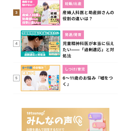
妊娠/出産
産婦人科医と助産師さんの
3
役割の違いは？
発達/発育
児童精神科医が本当に伝え
4
たい――「過剰適応」と対
処法
しつけ/育児
6～11歳のお悩み『嘘をつ
5
く』