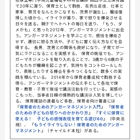
荘厚生専門学院児童福祉学科特任講師 岡山市公立保育園
で20年に渡り、保育士として勤務。長男出産後、仕事と
家事、育児をなんとかこなすも、次男が誕生し、職場復
帰した頃から、イライラが募り、家で怒りを爆発させる
日々を送る。親子でヘトヘトの毎日を送り、「もう、ダ
メかも」と思った2012年、アンガーマネジメントに出会
う。アンガーマネジメントを学ぶことで、感情を爆発さ
せず、適切に怒る方法や、子どもに響く伝え方などを会
得する。 長男、次男との関係も良好になり、子育てが一
気にラクになることを実感する。 保育の現場でも、アン
ガーマネジメントを取り入れることで、3歳から6歳の子
どもたちが癇癪を起こさず、気持ちをコントロールした
り、表現したりする機会を多々つくるなど、数多くの実
践を積んでいる。 2014年から保育者養成校で勤務する
傍ら、アンガーマネジメントの伝え手として各地で保
育・教育・子育て現場で講演活動を行っている。実感の
こもった、当事者目線の情熱的な講演は人気を博してい
る。 保育雑誌の連載など多数。保育者向け著書には
『
保育者のためのアンガーマネジメント入門
』 『
保育者
のための子どもの怒りへのかかわり方
』 『
すぐに保育に
使える！ 子どもの感情表現を育てる遊び60
』（中央法
規）、 『
もうイライラしない！保育者のためのアンガー
マネジメント
』（チャイルド本社）がある。