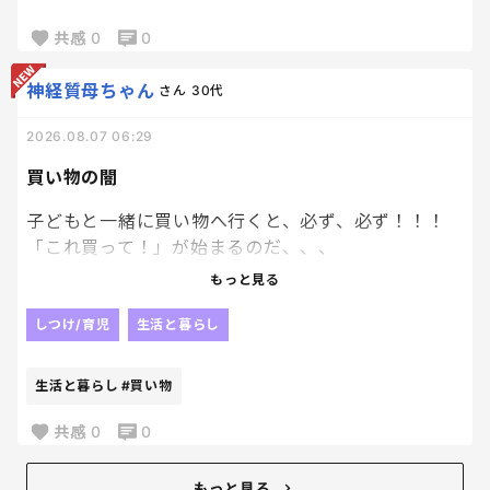
毎日一緒にいると大変なことも多いけど、
こういう瞬間があるから頑張れる！
共感
0
0
定期的に、癒しをありがとう！笑
神経質母ちゃん
さん
30代
2026.08.07 06:29
買い物の闇
子どもと一緒に買い物へ行くと、必ず、必ず！！！
「これ買って！」が始まるのだ、、、
もっと見る
最初はダメって言うんだけど、最後には一つだけねっ
てなっちゃうのよねぇ
しつけ/育児
生活と暮らし
毎回同じ流れなのに学習しない私。笑
生活と暮らし
#買い物
ごねられるよりは、平和におわる選択をしてしま
う。笑
共感
0
0
もっと見る