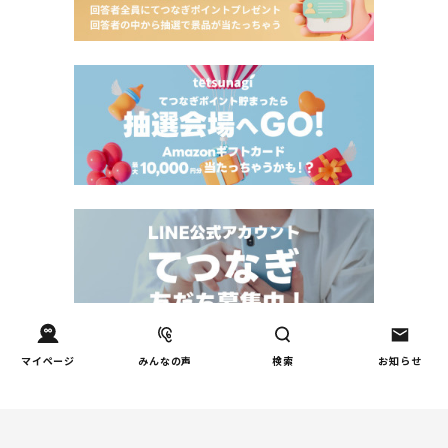
マイページ
みんなの声
検索
お知らせ
Tweets by tetsunagi_pj
あなたにおすすめのコラム