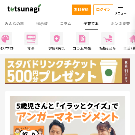
無料登録
ログイン
メニュー
みんなの声
掲示板
コラム
子育て本
ホンネ調査
遊び/学び
食事
健康/病気
コラム特集
妊娠/出産
生活/