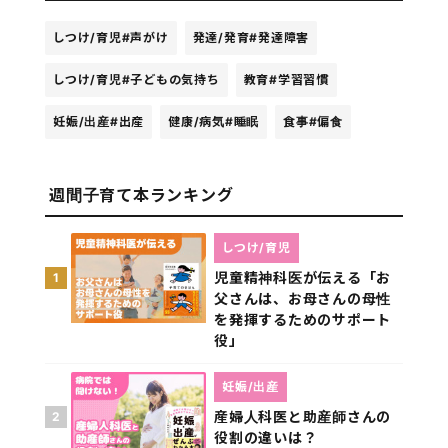
しつけ/育児
#声がけ
発達/発育
#発達障害
しつけ/育児
#子どもの気持ち
教育
#学習習慣
妊娠/出産
#出産
健康/病気
#睡眠
食事
#偏食
週間子育て本ランキング
しつけ/育児
児童精神科医が伝える「お
1
父さんは、お母さんの母性
を発揮するためのサポート
役」
妊娠/出産
産婦人科医と助産師さんの
2
役割の違いは？