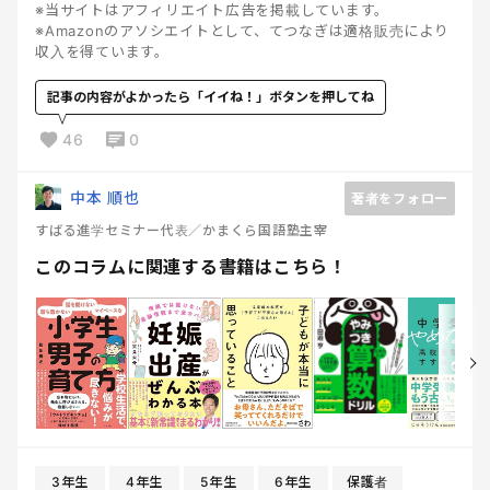
※当サイトはアフィリエイト広告を掲載しています。
※Amazonのアソシエイトとして、てつなぎは適格販売により
収入を得ています。
記事の内容がよかったら「イイね！」ボタンを押してね
46
0
中本 順也
著者をフォロー
すばる進学セミナー代表／かまくら国語塾主宰
このコラムに関連する書籍はこちら！
3年生
4年生
5年生
6年生
保護者