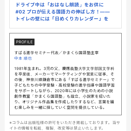
ドライブ中は「おはなし朗読」をお供に
#02 プロが伝える国語力の伸ばし方！――
トイレの壁には「日めくりカレンダー」を
PROFILE
すばる進学セミナー代表／かまくら国語塾主宰
中本 順也
1981年生まれ。3児の父。慶應義塾大学文学部国文学科
を卒業後、メーカーでマーケティングや営業に従事。そ
の後、神奈川県鎌倉市にある「すばる進学セミナー」で
子どもたちの中学受験・高校受験の進学指導や国語学習
をサポートしながら、2020年には小学生のための小説
創作教室「かまくら国語塾」も設立。小説家を招いた
り、オリジナル作品集を作成したりするなど、言葉を編
む楽しみを一緒に探していく空間を提供している。
※コラムは出版社様の許可をいただき掲載しております。当サ
イトの情報を転載、複製、改変等は禁止いたします。