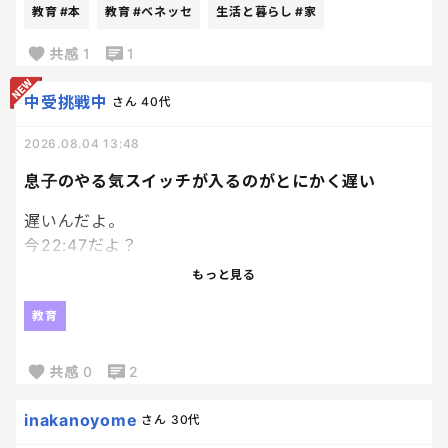
絵本大好き人間の長男にと、
教育
#本
教育
#ベネッセ
生活と暮らし
#家
兄妹分の計３冊申し込んでおいたんだけど、
ちょっと想定外にちゃんとした本届いてびっくり。
共感
1
1
笑
ていうか普通の本！
中受挑戦中
さん
40代
それなりに種類もあるなかで選べて、
2026.08.04 13:48
Ｗ抽選付のものだったんだけど、
あまりにちゃんとした本届いたから、
息子のやる気スイッチが入るのがとにかく遅い
もうそっちの抽選外れても満足。笑
遅いんだよ。
今22:47だよ？
エンジンかかり始めたのが22時過ぎってなんなん。
もっと見る
模試の解き直ししてるのはえらいよ！
教育
私が何回も日頃から言って、やっとやってくれたか！
って嬉しいよ！？
共感
0
2
でもね、時間見て？
inakanoyome
さん
30代
パワプロやってる場合ちゃうかったよね？