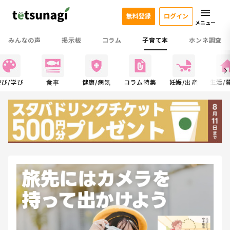
無料登録
ログイン
メニュー
みんなの声
掲示板
コラム
子育て本
ホンネ調査
遊び/学び
食事
健康/病気
コラム特集
妊娠/出産
生活/