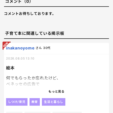
コメント（0）
コメントお待ちしております。
子育て本に関連している掲示板
inakanoyome
さん
30代
2026.08.05 13:10
絵本
何でもらったか忘れたけど、
ベネッセの広告で
絵本を応募者家族
もっと見る
子供一人につき１冊プレゼントっていうのがあって、
どうせぺらっぺらの本が届くんだろうな、
しつけ/育児
教育
生活と暮らし
とも思いつつ、