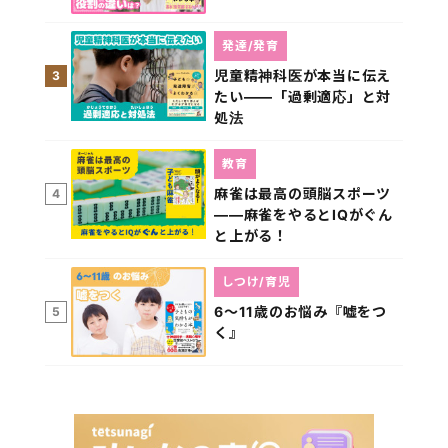
発達/発育
児童精神科医が本当に伝え
3
たい――「過剰適応」と対
処法
教育
麻雀は最高の頭脳スポーツ
4
――麻雀をやるとIQがぐん
と上がる！
しつけ/育児
6～11歳のお悩み『嘘をつ
5
く』