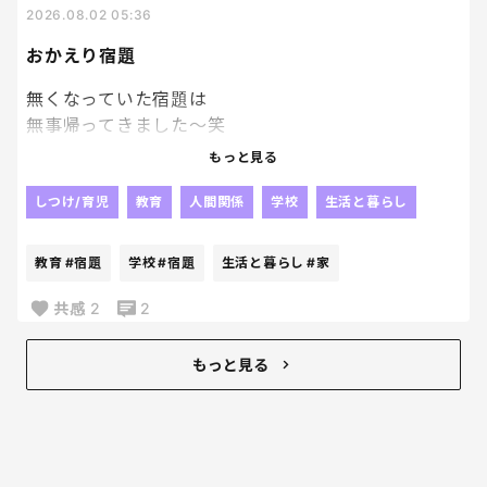
2026.08.02 05:36
私のゴールデンタイムが削られていくーー泣
おかえり宿題
無くなっていた宿題は
無事帰ってきました～笑
やっぱり人の「見た」とか
もっと見る
そういうのって当てにならないよね😂
じゃないかなぁ～って思っていた通り、
しつけ/育児
教育
人間関係
学校
生活と暮らし
他の子が持ち帰っていて、
2日後に
教育
#宿題
学校
#宿題
生活と暮らし
#家
なんか入ってた。って持ってきたらしい。
毎日荷物開けないパターンね！？笑
共感
2
2
戻ってきたことが何よりだから
良いんだけどね！！
もっと見る
我が家ってましたようーーーー。笑
なんでも再確認は大事！！