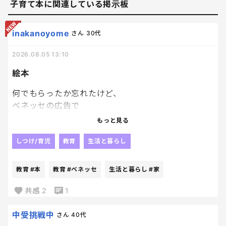
子育て本に関連している掲示板
inakanoyome
さん
30代
2026.08.05 13:10
絵本
何でもらったか忘れたけど、
ベネッセの広告で
絵本を応募者家族
もっと見る
子供一人につき１冊プレゼントっていうのがあって、
どうせぺらっぺらの本が届くんだろうな、
しつけ/育児
教育
生活と暮らし
とも思いつつ、
絵本大好き人間の長男にと、
教育
#本
教育
#ベネッセ
生活と暮らし
#家
兄妹分の計３冊申し込んでおいたんだけど、
ちょっと想定外にちゃんとした本届いてびっくり。
共感
2
1
笑
ていうか普通の本！
中受挑戦中
さん
40代