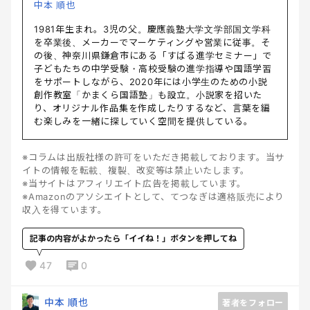
中本 順也
1981年生まれ。3児の父。慶應義塾大学文学部国文学科
を卒業後、メーカーでマーケティングや営業に従事。そ
の後、神奈川県鎌倉市にある「すばる進学セミナー」で
子どもたちの中学受験・高校受験の進学指導や国語学習
をサポートしながら、2020年には小学生のための小説
創作教室「かまくら国語塾」も設立。小説家を招いた
り、オリジナル作品集を作成したりするなど、言葉を編
む楽しみを一緒に探していく空間を提供している。
※コラムは出版社様の許可をいただき掲載しております。当サ
イトの情報を転載、複製、改変等は禁止いたします。
※当サイトはアフィリエイト広告を掲載しています。
※Amazonのアソシエイトとして、てつなぎは適格販売により
収入を得ています。
記事の内容がよかったら「イイね！」ボタンを押してね
47
0
中本 順也
著者をフォロー