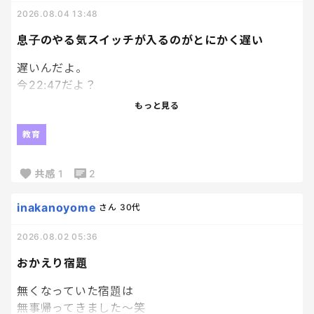
それなりに種類もあるなかで選べて、
2026.08.04 13:48
Ｗ抽選付のものだったんだけど、
あまりにちゃんとした本届いたから、
息子のやる気スイッチが入るのがとにかく遅い
もうそっちの抽選外れても満足。笑
遅いんだよ。
今22:47だよ？
エンジンかかり始めたのが22時過ぎってなんなん。
もっと見る
模試の解き直ししてるのはえらいよ！
教育
私が何回も日頃から言って、やっとやってくれたか！
って嬉しいよ！？
共感
1
2
でもね、時間見て？
inakanoyome
さん
30代
パワプロやってる場合ちゃうかったよね？
2026.08.02 05:36
私のゴールデンタイムが削られていくーー泣
おかえり宿題
無くなっていた宿題は
無事帰ってきました～笑