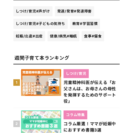
しつけ/育児
#声がけ
発達/発育
#発達障害
しつけ/育児
#子どもの気持ち
教育
#学習習慣
妊娠/出産
#出産
健康/病気
#睡眠
食事
#偏食
週間子育て本ランキング
しつけ/育児
児童精神科医が伝える「お
1
父さんは、お母さんの母性
を発揮するためのサポート
役」
コラム特集
コラム厳選！ママが妊娠中
2
におすすめ書籍3選