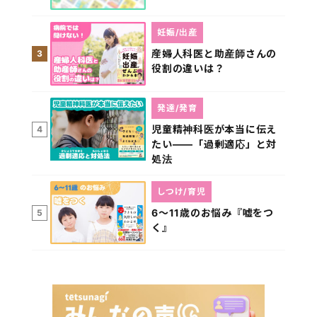
妊娠/出産
産婦人科医と助産師さんの
3
役割の違いは？
発達/発育
児童精神科医が本当に伝え
4
たい――「過剰適応」と対
処法
しつけ/育児
6～11歳のお悩み『嘘をつ
5
く』