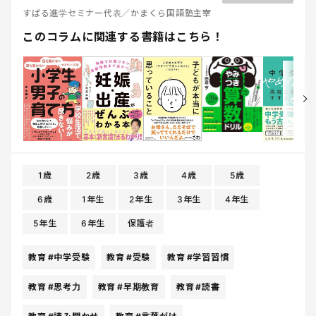
すばる進学セミナー代表／かまくら国語塾主宰
このコラムに関連する書籍はこちら！
1歳
2歳
3歳
4歳
5歳
6歳
1年生
2年生
3年生
4年生
5年生
6年生
保護者
教育
#中学受験
教育
#受験
教育
#学習習慣
教育
#思考力
教育
#早期教育
教育
#読書