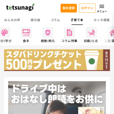
無料登録
ログイン
メニュー
みんなの声
掲示板
コラム
子育て本
ホンネ調査
遊び/学び
食事
健康/病気
コラム特集
妊娠/出産
生活/