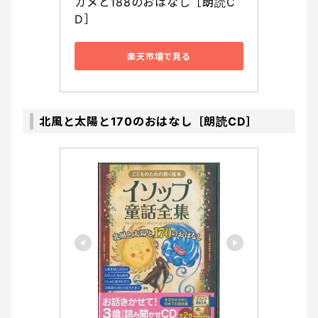
カメと188のおはなし［朗読C
D］ 
楽天市場で見る
北風と太陽と170のおはなし［朗読CD］