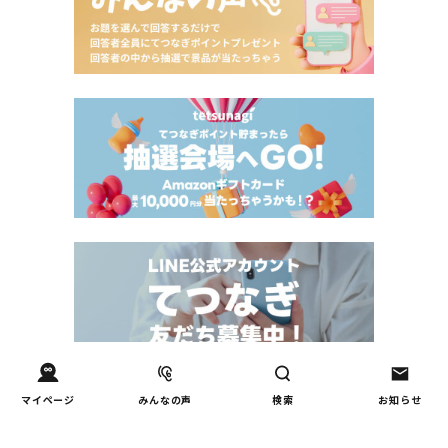
Tweets by tetsunagi_pj
マイページ
みんなの声
検索
お知らせ