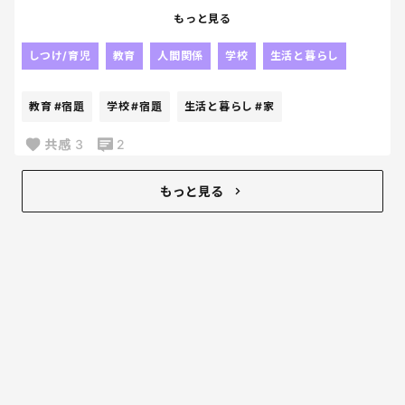
やっぱり人の「見た」とか
もっと見る
そういうのって当てにならないよね😂
じゃないかなぁ～って思っていた通り、
しつけ/育児
教育
人間関係
学校
生活と暮らし
他の子が持ち帰っていて、
2日後に
教育
#宿題
学校
#宿題
生活と暮らし
#家
なんか入ってた。って持ってきたらしい。
毎日荷物開けないパターンね！？笑
共感
3
2
戻ってきたことが何よりだから
良いんだけどね！！
もっと見る
我が家ってましたようーーーー。笑
なんでも再確認は大事！！