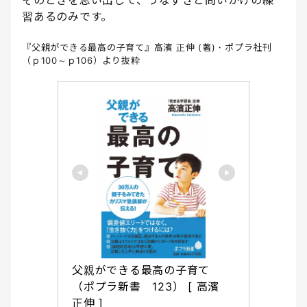
習あるのみです。
『父親ができる最高の子育て』高濱 正伸 (著)・ポプラ社刊
（ｐ100～ｐ106）より抜粋
父親ができる最高の子育て 
（ポプラ新書　123） [ 高濱　
正伸 ]