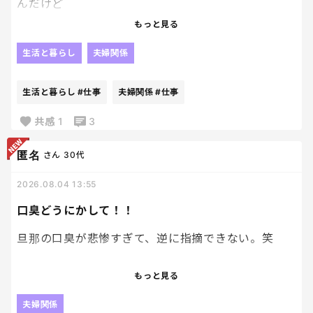
んだけど
暑い、暑いいいながら近寄ってくんのがキモすぎ
もっと見る
る。
生活と暮らし
夫婦関係
てか、まず自分の布団で寝て欲しいし
暑いなら近寄らないでほしい。
生活と暮らし
#仕事
夫婦関係
#仕事
まじでキモすぎる
共感
1
3
旦那をこんなにキモすぎると思う日が来るなん
匿名
さん
30代
て、、、、笑
2026.08.04 13:55
口臭どうにかして！！
旦那の口臭が悲惨すぎて、逆に指摘できない。笑
たばこのせいだなー。って感じ。
もっと見る
自分じゃ気付かないのかね？
これで、接吻求めてくるのさすがにやめてほしい。
夫婦関係