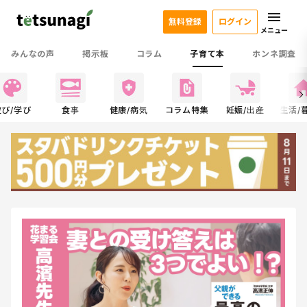
無料登録
ログイン
メニュー
みんなの声
掲示板
コラム
子育て本
ホンネ調査
遊び/学び
食事
健康/病気
コラム特集
妊娠/出産
生活/