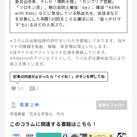
委員会理事。テレビ「情熱大陸」「カンブリア宮殿」
「ソロモン流」、朝日新聞土曜版「be」、雑誌「AERA
with Kids」などに登場している熱血先生。保護者など
を対象にした年間130回をこえる講演には、“追っかけマ
マ”もいるほどの人気ぶり。
※コラムは出版社様の許可をいただき掲載しております。当サ
イトの情報を転載、複製、改変等は禁止いたします。
※当サイトはアフィリエイト広告を掲載しています。
※Amazonのアソシエイトとして、てつなぎは適格販売により
収入を得ています。
記事の内容がよかったら「イイね！」ボタンを押してね
50
0
高濱 正伸
著者をフォロー
学習教室「花まる学習会」代表
このコラムに関連する書籍はこちら！