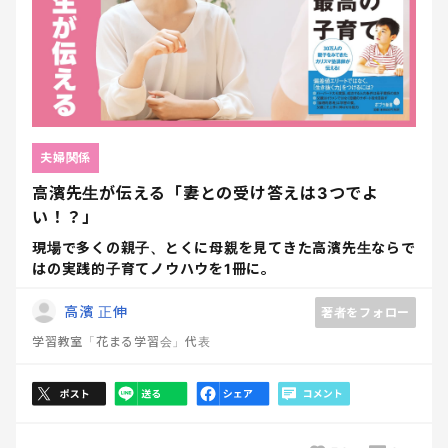
夫婦関係
高濱先生が伝える「妻との受け答えは3つでよ
い！？」
現場で多くの親子、とくに母親を見てきた高濱先生ならで
はの実践的子育てノウハウを1冊に。
高濱 正伸
著者をフォロー
学習教室「花まる学習会」代表