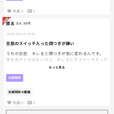
これ、指摘したらどんな行動にでるのかな。笑
共感
0
3
匿名
さん
30代
2026.08.04 13:45
旦那のスイッチ入った顔つきが嫌い
うちの旦那、キレると顔つきが急に変わるんです。
手を出すとかはないけど、キレると今スイッチ入った
なーってわかるくらい表情が変化する。
もっと見る
これがほんっとに嫌い。
夫婦関係
気持ちも冷めるし、離婚したくなる。
夫婦関係
#離婚
共感
0
2