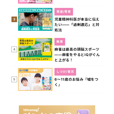
発達/発育
児童精神科医が本当に伝え
3
たい――「過剰適応」と対
処法
教育
麻雀は最高の頭脳スポーツ
4
――麻雀をやるとIQがぐん
と上がる！
しつけ/育児
6～11歳のお悩み『嘘をつ
5
く』