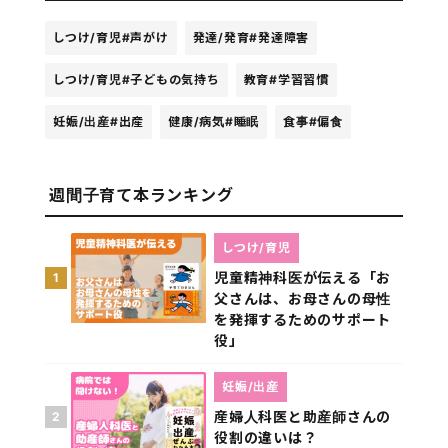
しつけ/育児
#声がけ
発達/発育
#発達障害
しつけ/育児
#子どもの気持ち
教育
#学習習慣
妊娠/出産
#出産
健康/病気
#睡眠
食事
#偏食
週間子育て本ランキング
しつけ/育児
児童精神科医が伝える「お
1
父さんは、お母さんの母性
を発揮するためのサポート
役」
妊娠/出産
産婦人科医と助産師さんの
2
役割の違いは？