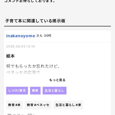
コメントお待ちしております。
子育て本に関連している掲示板
inakanoyome
さん
30代
2026.08.05 13:10
絵本
何でもらったか忘れたけど、
ベネッセの広告で
絵本を応募者家族
もっと見る
子供一人につき１冊プレゼントっていうのがあって、
どうせぺらっぺらの本が届くんだろうな、
しつけ/育児
教育
生活と暮らし
とも思いつつ、
絵本大好き人間の長男にと、
教育
#本
教育
#ベネッセ
生活と暮らし
#家
兄妹分の計３冊申し込んでおいたんだけど、