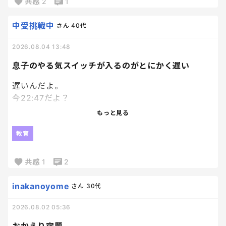
ちょっと想定外にちゃんとした本届いてびっくり。
共感
2
1
笑
ていうか普通の本！
中受挑戦中
さん
40代
それなりに種類もあるなかで選べて、
2026.08.04 13:48
Ｗ抽選付のものだったんだけど、
あまりにちゃんとした本届いたから、
息子のやる気スイッチが入るのがとにかく遅い
もうそっちの抽選外れても満足。笑
遅いんだよ。
今22:47だよ？
エンジンかかり始めたのが22時過ぎってなんなん。
もっと見る
模試の解き直ししてるのはえらいよ！
教育
私が何回も日頃から言って、やっとやってくれたか！
って嬉しいよ！？
共感
1
2
でもね、時間見て？
inakanoyome
さん
30代
パワプロやってる場合ちゃうかったよね？
2026.08.02 05:36
私のゴールデンタイムが削られていくーー泣