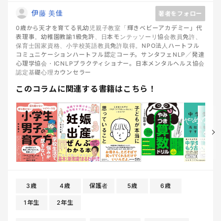
伊藤 美佳
著者をフォロー
0歳から天才を育てる乳幼児親子教室「輝きベビーアカデミー」代
表理事。幼稚園教諭1級免許、日本モンテッソーリ協会教員免許、
保育士国家資格、小学校英語教員免許取得。NPO法人ハートフル
コミュニケーションハートフル認定コーチ。サンタフェNLP／発達
心理学協会・ICNLPプラクティショナー。日本メンタルヘルス協会
認定基礎心理カウンセラー
このコラムに関連する書籍はこちら！
3歳
4歳
保護者
5歳
6歳
1年生
2年生