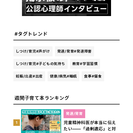
#タグトレンド
しつけ/育児
#声がけ
発達/発育
#発達障害
しつけ/育児
#子どもの気持ち
教育
#学習習慣
妊娠/出産
#出産
健康/病気
#睡眠
食事
#偏食
週間子育て本ランキング
発達/発育
児童精神科医が本当に伝え
1
たい――「過剰適応」と対