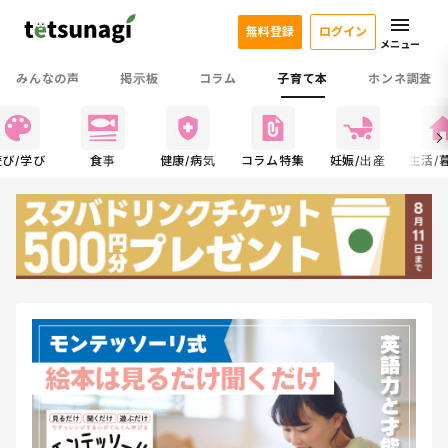
無料登録
ログイン
メニュー
みんなの声
掲示板
コラム
子育て本
ホンネ調査
遊び/学び
食事
健康/病気
コラム特集
妊娠/出産
生活/