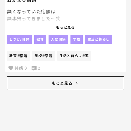
おかえり宿題
無くなっていた宿題は
無事帰ってきました～笑
やっぱり人の「見た」とか
もっと見る
そういうのって当てにならないよね😂
じゃないかなぁ～って思っていた通り、
しつけ/育児
教育
人間関係
学校
生活と暮らし
他の子が持ち帰っていて、
2日後に
教育
#宿題
学校
#宿題
生活と暮らし
#家
なんか入ってた。って持ってきたらしい。
毎日荷物開けないパターンね！？笑
共感
3
2
戻ってきたことが何よりだから
良いんだけどね！！
もっと見る
我が家ってましたようーーーー。笑
なんでも再確認は大事！！