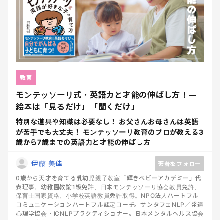
教育
モンテッソーリ式・英語力と才能の伸ばし方！―
絵本は「見るだけ」「聞くだけ」
特別な道具や知識は必要なし！ お父さんお母さんは英語
が苦手でも大丈夫！ モンテッソーリ教育のプロが教える3
歳から7歳までの英語力と才能の伸ばし方
伊藤 美佳
著者をフォロー
0歳から天才を育てる乳幼児親子教室「輝きベビーアカデミー」代
表理事。幼稚園教諭1級免許、日本モンテッソーリ協会教員免許、
保育士国家資格、小学校英語教員免許取得。NPO法人ハートフル
コミュニケーションハートフル認定コーチ。サンタフェNLP／発達
心理学協会・ICNLPプラクティショナー。日本メンタルヘルス協会