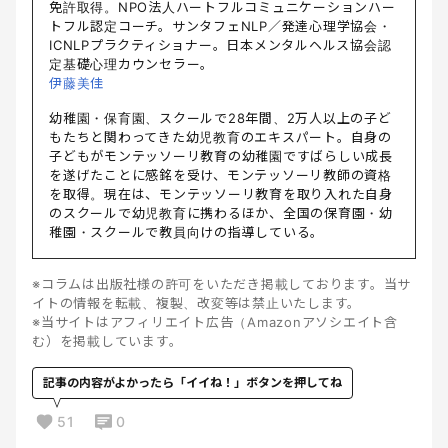
免許取得。NPO法人ハートフルコミュニケーションハー
トフル認定コーチ。サンタフェNLP／発達心理学協会・
ICNLPプラクティショナー。日本メンタルヘルス協会認
定基礎心理カウンセラー。
伊藤美佳
幼稚園・保育園、スクールで28年間、2万人以上の子ど
もたちと関わってきた幼児教育のエキスパート。自身の
子どもがモンテッソーリ教育の幼稚園ですばらしい成長
を遂げたことに感銘を受け、モンテッソーリ教師の資格
を取得。現在は、モンテッソーリ教育を取り入れた自身
のスクールで幼児教育に携わるほか、全国の保育園・幼
稚園・スクールで教員向けの指導している。
※コラムは出版社様の許可をいただき掲載しております。当サ
イトの情報を転載、複製、改変等は禁止いたします。
※当サイトはアフィリエイト広告（Amazonアソシエイト含
む）を掲載しています。
記事の内容がよかったら「イイね！」ボタンを押してね
51
0