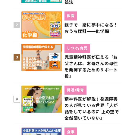
処法
教育
親子で一緒に夢中になる！
2
おうち理科――化学編
しつけ/育児
児童精神科医が伝える「お
3
父さんは、お母さんの母性
を発揮するためのサポート
役」
発達/発育
精神科医が解説！発達障害
4
の人が見ている世界「人が
話をしているのに 上の空で
全然聞いていない」
食事