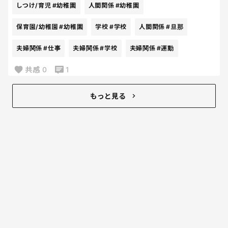
しつけ/育児
#幼稚園
人間関係
#幼稚園
いいな。
本当にいいな。
保育園/幼稚園
#幼稚園
学校
#学校
人間関係
#旦那
楽な人生だなぁ。
夫婦関係
#仕事
夫婦関係
#学校
夫婦関係
#運動
共感
0
1
もっと見る