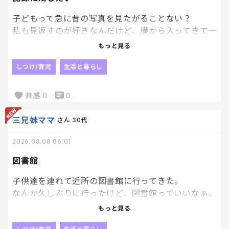
子どもって急に昔の写真を見たがることない？
私も見返すのが好きなんだけど、横から入ってきて一
緒に見ることになる。笑
もっと見る
一緒に見返してると、こんなに小さかったんだねって
しつけ/育児
生活と暮らし
話で盛り上がるし
愛おしさ増してすごくいい時間を過ごせる気がする
共感
0
0
んだよね〜☺️
三兄妹ママ
さん
30代
写真ってその時の思い出までよみがえるからいいよ
ね！
2026.08.08 06:01
やっぱり、その瞬間瞬間を写真に収めておくのって大
図書館
切だー
子供達を連れて近所の図書館に行ってきた。
なんか久しぶりに行ったけど、図書館っていいなぁ。
私が小さい頃、我が子の様に読書には興味なく。笑
もっと見る
読書といったら漫画ばっかり見てたんだけど、末っ