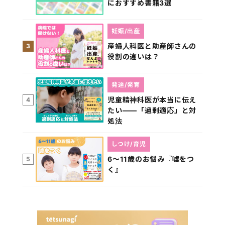
におすすめ書籍3選
妊娠/出産
産婦人科医と助産師さんの
3
役割の違いは？
発達/発育
児童精神科医が本当に伝え
4
たい――「過剰適応」と対
処法
しつけ/育児
6～11歳のお悩み『嘘をつ
5
く』