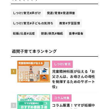
しつけ/育児
#声がけ
発達/発育
#発達障害
しつけ/育児
#子どもの気持ち
教育
#学習習慣
妊娠/出産
#出産
健康/病気
#睡眠
食事
#偏食
週間子育て本ランキング
しつけ/育児
児童精神科医が伝える「お
1
父さんは、お母さんの母性
を発揮するためのサポート
役」
コラム特集
コラム厳選！ママが妊娠中
2