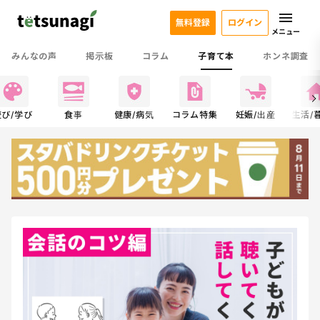
無料登録
ログイン
メニュー
みんなの声
掲示板
コラム
子育て本
ホンネ調査
遊び/学び
食事
健康/病気
コラム特集
妊娠/出産
生活/