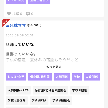
子に絵本の読み聞かせをする度に本が好きになって
しつけ/育児
生活と暮らし
いく私がいる。笑
共感
0
0
本ってさ、すごい大人も感動するもの多いよね🥹
三兄妹ママ
さん
30代
長男、次男は読み聞かせしても本に興味示さなかっ
たけど末っ子には本好きな子になって欲しいなぁ☺️
2026.08.08 02:31
旦那っていいな
旦那っていいな。
子供の宿題、夏休みの宿題もそうだけど
これを見守らないでいいなんてとっても気が楽でいい
もっと見る
な。
羨ましい。
しつけ/育児
保育園/幼稚園
人間関係
学校
夫婦関係
外で自分のペースで仕事してればいいだけなんだか
らいいな。
人間関係
#PTA
保育園/幼稚園
#運動会
学校
#宿題
学校や幼稚園のPTAも完成ないし、何も気にせず、運
学校
#夏休み
学校
#PTA
学校
#運動会
動会などの行事の時だけ妻に言われた通り動くだけ。