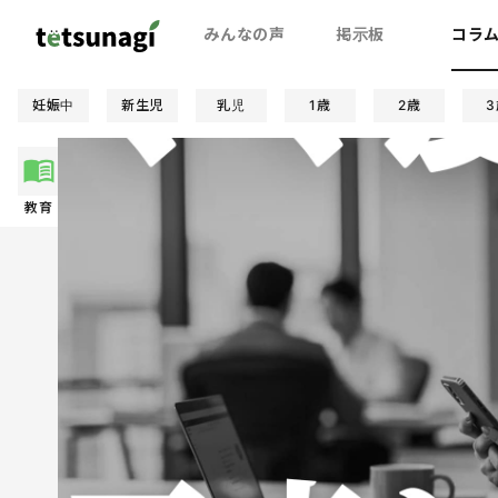
みんなの声
掲示板
コラ
妊娠中
新生児
乳児
1歳
2歳
3
教育
夫婦関係
お金
妊娠/出産
絵本
親