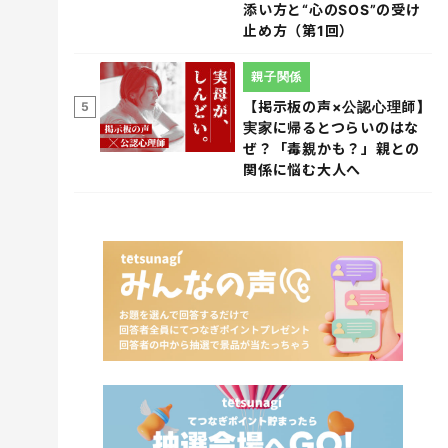
添い方と“心のSOS”の受け
止め方（第1回）
親子関係
【掲示板の声×公認心理師】
5
実家に帰るとつらいのはな
ぜ？「毒親かも？」親との
関係に悩む大人へ