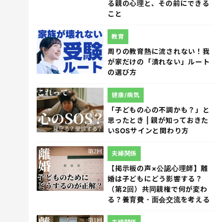
る親の心理と、その前にできる
こと
教育
周りの教育熱に流されない！我
が家だけの「潰れない」ルート
の選び方
健康/病気
「子どもの心の不調かも？」と
思ったとき | 親が知っておきた
いSOSサインと関わり方
夫婦関係
【掲示板の声×公認心理師】離
婚は子どもにどう影響する？
（第2回）共同親権で何が変わ
る？養育費・面会交流を考える