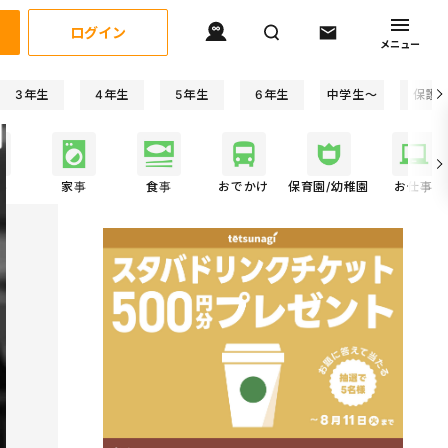
ログイン
メニュー
3年生
4年生
5年生
6年生
中学生〜
保護
事
家事
食事
おでかけ
保育園/幼稚園
お仕事