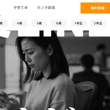
ム
子育て本
ホンネ調査
無料登録
歳
4歳
5歳
6歳
1年生
2年生
子関係
発達/発育
防災
遊び/学び
人間関係
習い