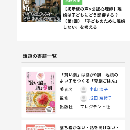
夫婦関係
【掲示板の声×公認心理師】離
婚は子どもにどう影響する？
（第1回）「子どものために離婚
しない」を考える
話題の書籍一覧
「賢い脳」は脂が9割 地頭の
よい子をつくる「育脳ごはん」
著者名
小山 浩子
監修
成田 奈緒子
出版社
プレジデント社
落ち着かない・話を聞けない・