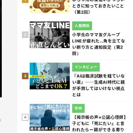
ときに知っておきたいこと
（第2回）
人間関係
小学生のママ友グループ
2
LINEが疲れた…角を立てな
い断り方と通知設定（第2
回）
インタビュー
『AIは臨床試験を経ていな
3
い薬』──生成AI時代に親
が手放してはいけない視点
とは
学校
【掲示板の声×公認心理師】
4
8
子どもに「死にたい」と言
われたらー親ができる寄り