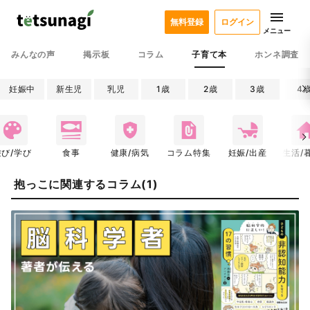
無料登録
ログイン
メニュー
みんなの声
掲示板
コラム
子育て本
ホンネ調査
妊娠中
新生児
乳児
1歳
2歳
3歳
4
遊び/学び
食事
健康/病気
コラム特集
妊娠/出産
生活/
抱っこに関連するコラム(1)