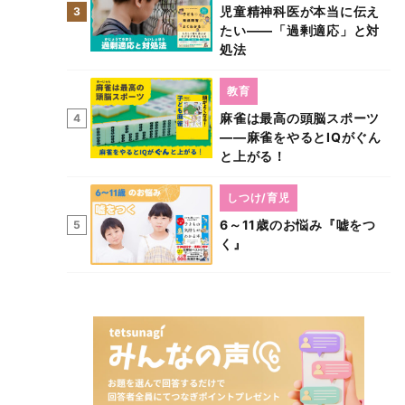
児童精神科医が本当に伝え
3
たい――「過剰適応」と対
処法
教育
麻雀は最高の頭脳スポーツ
4
――麻雀をやるとIQがぐん
と上がる！
しつけ/育児
6～11歳のお悩み『嘘をつ
5
く』