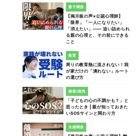
親子関係
【掲示板の声×公認心理師】
「限界」「一人になりたい」
「消えたい」―― 追い詰められ
る親の心理と、その前にできる
こと
教育
周りの教育熱に流されない！我
が家だけの「潰れない」ルート
の選び方
健康/病気
「子どもの心の不調かも？」と
思ったとき | 親が知っておきた
いSOSサインと関わり方
夫婦関係