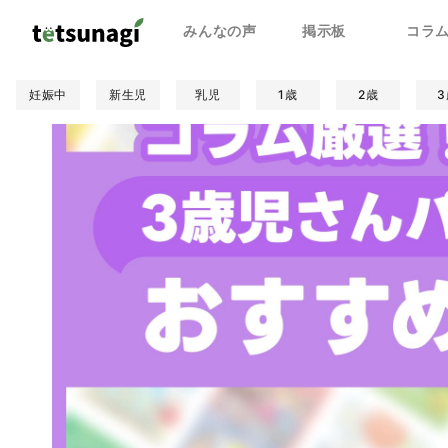
みんなの声
掲示板
コラ
妊娠中
新生児
乳児
1歳
2歳
3
親子関係
人間関係
学校
遊び/学び
食事
健