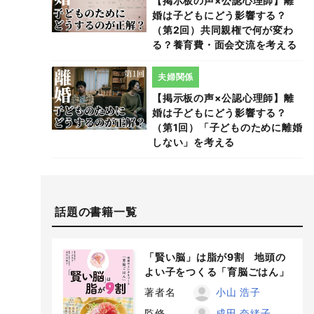
【掲示板の声×公認心理師】離
婚は子どもにどう影響する？
（第2回）共同親権で何が変わ
る？養育費・面会交流を考える
夫婦関係
【掲示板の声×公認心理師】離
婚は子どもにどう影響する？
（第1回）「子どものために離婚
しない」を考える
話題の書籍一覧
「賢い脳」は脂が9割 地頭の
よい子をつくる「育脳ごはん」
著者名
小山 浩子
監修
成田 奈緒子