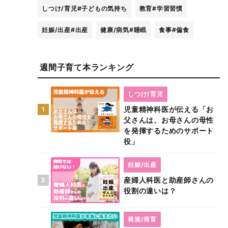
しつけ/育児
#子どもの気持ち
教育
#学習習慣
妊娠/出産
#出産
健康/病気
#睡眠
食事
#偏食
週間子育て本ランキング
しつけ/育児
児童精神科医が伝える「お
1
父さんは、お母さんの母性
を発揮するためのサポート
役」
妊娠/出産
産婦人科医と助産師さんの
2
役割の違いは？
発達/発育