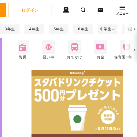
ログイン
メニュー
3年生
4年生
5年生
6年生
中学生～
保護
関係
防災
習い事
おでかけ
お金
保育園/幼稚