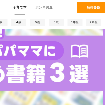
ム
子育て本
ホンネ調査
無料登録
歳
4歳
5歳
6歳
1年生
2年生
康/病気
コラム特集
妊娠/出産
生活/暮らし
絵本
夫婦