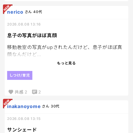
nerico
さん
40代
2026.08.08 13:16
息子の写真がほぼ真顔
移動教室の写真がupされたんだけど、息子がほぼ真
顔なんだけど…
最近、友達と野球行った写真もそうなんだけど、楽
もっと見る
しくなかった？？？ってくらい真顔。
しつけ/育児
他のみんなは笑顔なのに、てか小5の時は笑っている
写真も多かったのに、なぜ？？
共感
2
2
なんで？って聞いたら、
inakanoyome
さん
30代
「だってこの暑いのに外で活動させられてさ…」
2026.08.08 13:15
サンシェード
だって。