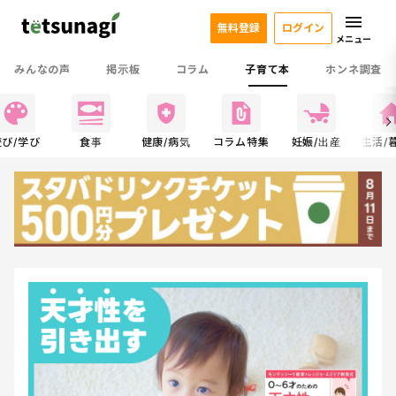
無料登録
ログイン
メニュー
みんなの声
掲示板
コラム
子育て本
ホンネ調査
遊び/学び
食事
健康/病気
コラム特集
妊娠/出産
生活/