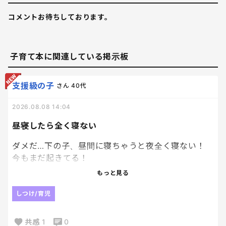
コメントお待ちしております。
子育て本に関連している掲示板
支援級の子
さん
40代
2026.08.08 14:04
昼寝したら全く寝ない
ダメだ…下の子、昼間に寝ちゃうと夜全く寝ない！
今もまだ起きてる！
もっと見る
こりゃもう昼間は寝かせないでノンストップで風呂
入れるまで走り続けないと。。
しつけ/育児
共感
1
0