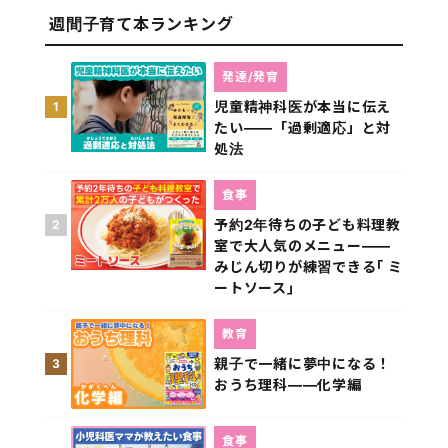
週間子育て本ランキング
発達/発育
児童精神科医が本当に伝え
1
たい――「過剰適応」と対
処法
食事
予約2年待ちの子ども料理教
2
室で大人気のメニュー――
みじん切りが練習できる｢ ミ
ートソース｣
教育
親子で一緒に夢中になる！
3
おうち理科――化学編
食事