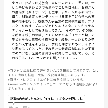
東京の三代続く幼児教育一家に生まれる。二児の母。幸
せな子どもをひとりでも増やすことを目指し、お母さん
の居場所（親子サロン）を主宰。また、来たる新時代に
備え、創造教育とモンテッソーリ教育を子ども達への直
接の指導を行う。複数の大手企業の教育事業監修、プリ
スクールのオープニングアトリエリスタ、カリキュラム
デザイナーとしても活動してきた。 その中で、6100組
を超える親子の相談、とくにいわゆる「イヤイヤ期」の
子どもをもつ家庭の指導を数多く経験。一人ひとりの子
どもの天才性を引き出し、才能を伸ばすために、イヤイ
ヤ期をはじめとした、それぞれの発達段階に応じた子育
てのコツを、全国のお母さんに向けて伝授している。そ
の様子は、TV、ラジオでも紹介されている。
※コラムは出版社様の許可をいただき掲載しております。当サ
イトの情報を転載、複製、改変等は禁止いたします。
※当サイトはアフィリエイト広告を掲載しています。
※Amazonのアソシエイトとして、てつなぎは適格販売により
収入を得ています。
記事の内容がよかったら「イイね！」ボタンを押してね