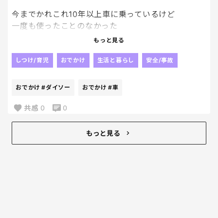
今までかれこれ10年以上車に乗っているけど
はい？？？？？
一度も使ったことのなかった
サンシェードを初めて買った。
もっと見る
あんたおじいちゃんか？？まだ12歳だよね？
ダイソーに寄ったときに
移動教室ってそういうもんなんだよ！！！
トイストーリー柄のサンシェードを
しつけ/育児
おでかけ
生活と暮らし
安全/事故
トイストーリー大好き娘が見つけて
友達とは楽しかったよと言うんだけど、なーんか難
買って――!‼ってなって、
おでかけ
#ダイソー
おでかけ
#車
しい年頃なのか、息子の性格がキテレツなのか…
まぁ無駄にもならんしな。と買ってみたんだけど
まぁ旦那がキテレツだから少なからず…
良いかも!!
共感
0
0
ネットで調べたら
内装劣化を防ぐ効果もあるらしいけど
もっと見る
なんせハンドルの熱さが全然違った‼‼笑
熱くて握れないときあるし
昔と暑さも違うもんね。
私と同じようにサンシェードデビューしてる人
多いかもなー笑
そしてトイストーリー柄可愛い。笑
結局、柄が可愛いから買った説はある。笑