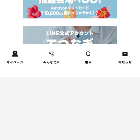
マイページ
みんなの声
検索
お知らせ
Tweets by tetsunagi_pj
あなたにおすすめのコラム
親子関係
【掲示板の声×公認心理師】
「限界」「一人になりたい」
「消えたい」―― 追い詰められ