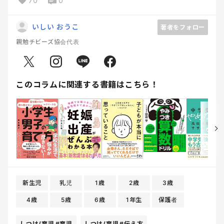
70
0
いしい おうこ
著者をフォロー
親勉チビーズ協会代表
このコラムに関連する書籍はこちら！
新生児
乳児
1歳
2歳
3歳
4歳
5歳
6歳
1年生
保護者
しつけ/育児
#育児
しつけ/育児
#伝え方