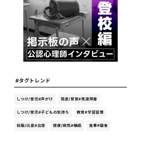
#タグトレンド
しつけ/育児
#声がけ
発達/発育
#発達障害
しつけ/育児
#子どもの気持ち
教育
#学習習慣
妊娠/出産
#出産
健康/病気
#睡眠
食事
#偏食