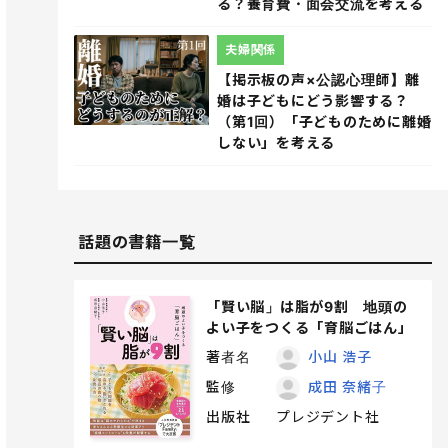
る？養育費・面会交流を考える
夫婦関係
【掲示板の声×公認心理師】離
婚は子どもにどう影響する？
（第1回）「子どものために離婚
しない」を考える
話題の書籍一覧
「賢い脳」は脂が9割 地頭の
よい子をつくる「育脳ごはん」
著者名
小山 浩子
監修
成田 奈緒子
出版社
プレジデント社