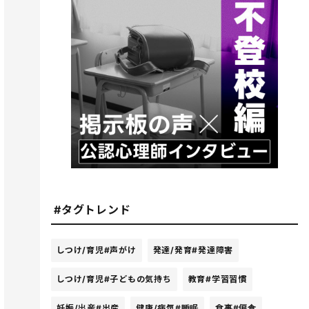
#タグトレンド
しつけ/育児
#声がけ
発達/発育
#発達障害
しつけ/育児
#子どもの気持ち
教育
#学習習慣
妊娠/出産
#出産
健康/病気
#睡眠
食事
#偏食