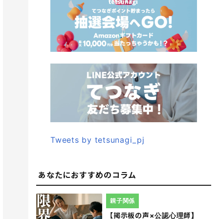
Tweets by tetsunagi_pj
あなたにおすすめのコラム
親子関係
【掲示板の声×公認心理師】