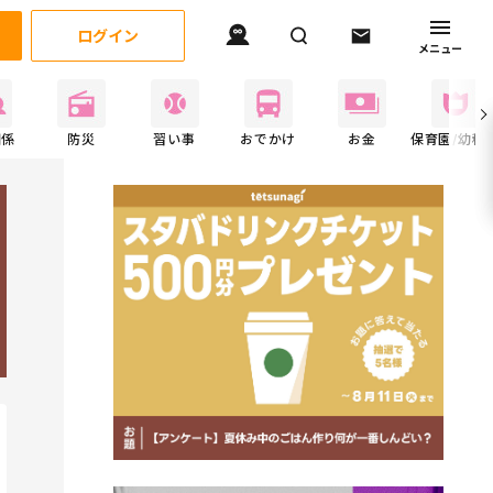
ログイン
メニュー
関係
防災
習い事
おでかけ
お金
保育園/幼稚