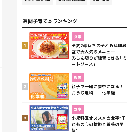
週間子育て本ランキング
食事
予約2年待ちの子ども料理教
1
室で大人気のメニュー――
みじん切りが練習できる｢ ミ
ートソース｣
教育
親子で一緒に夢中になる！
2
おうち理科――化学編
食事
小児科医オススメの食事“子
3
どもの心の状態と栄養の関
係”