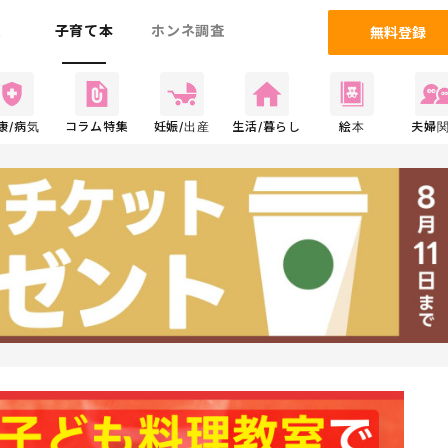
ム
子育て本
ホンネ調査
無料登録
康/病気
コラム特集
妊娠/出産
生活/暮らし
絵本
夫婦