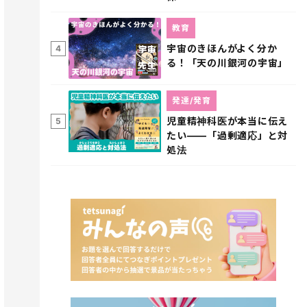
教育
宇宙のきほんがよく分か
4
る！「天の川銀河の宇宙」
発達/発育
児童精神科医が本当に伝え
5
たい――「過剰適応」と対
処法