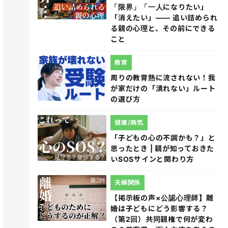
「限界」「一人になりたい」
「消えたい」―― 追い詰められ
る親の心理と、その前にできる
こと
教育
周りの教育熱に流されない！我
が家だけの「潰れない」ルート
の選び方
健康/病気
「子どもの心の不調かも？」と
思ったとき | 親が知っておきた
いSOSサインと関わり方
夫婦関係
【掲示板の声×公認心理師】離
婚は子どもにどう影響する？
（第2回）共同親権で何が変わ