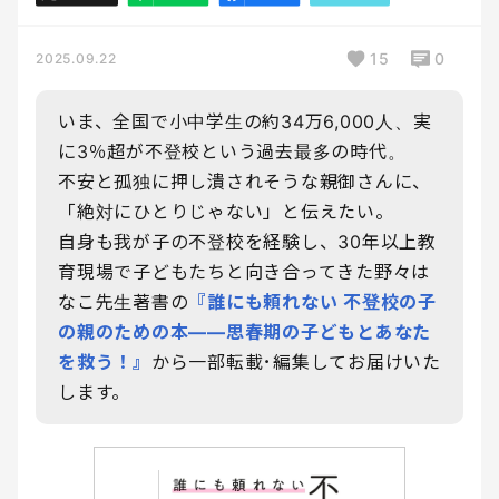
15
0
2025.09.22
いま、全国で小中学生の約34万6,000人、実
に3％超が不登校という過去最多の時代。
不安と孤独に押し潰されそうな親御さんに、
「絶対にひとりじゃない」と伝えたい。
自身も我が子の不登校を経験し、30年以上教
育現場で子どもたちと向き合ってきた野々は
なこ先生著書の
『誰にも頼れない 不登校の子
の親のための本――思春期の子どもとあなた
を救う！』
から一部転載･編集してお届けいた
します。