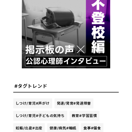
#タグトレンド
しつけ/育児
#声がけ
発達/発育
#発達障害
しつけ/育児
#子どもの気持ち
教育
#学習習慣
妊娠/出産
#出産
健康/病気
#睡眠
食事
#偏食