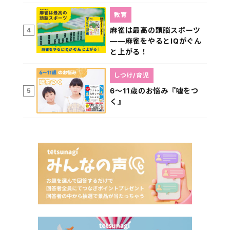
教育
麻雀は最高の頭脳スポーツ
4
――麻雀をやるとIQがぐん
と上がる！
しつけ/育児
6～11歳のお悩み『嘘をつ
5
く』