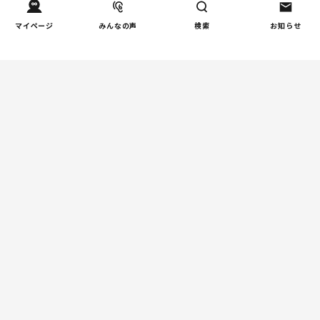
「限界」「一人になりたい」
「消えたい」―― 追い詰められ
マイページ
みんなの声
検索
お知らせ
る親の心理と、その前にできる
こと
教育
周りの教育熱に流されない！我
が家だけの「潰れない」ルート
の選び方
健康/病気
「子どもの心の不調かも？」と
思ったとき | 親が知っておきた
いSOSサインと関わり方
夫婦関係
【掲示板の声×公認心理師】離
婚は子どもにどう影響する？
（第2回）共同親権で何が変わ
る？養育費・面会交流を考える