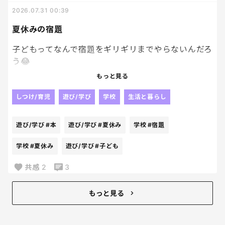
我が家ってましたようーーーー。笑
2026.07.31 00:39
なんでも再確認は大事！！
夏休みの宿題
子どもってなんで宿題をギリギリまでやらないんだろ
う😂
もっと見る
もっと早く終わらせれば遊ぶ時間も増えるのにって
思うんだけど、
しつけ/育児
遊び/学び
学校
生活と暮らし
本人はまだ大丈夫って余裕そうだしね。
遊び/学び
#本
遊び/学び
#夏休み
学校
#宿題
結局最後は私まで一緒に焦る🥹
学校
#夏休み
遊び/学び
#子ども
何回同じことを繰り返しても学ばないのが不思議な
共感
2
3
んだけど😂
みんなのお子さんはコツコツやるタイプ？
もっと見る
それとも最後に追い込むタイプ？
一緒に人が多かったら安心だわ。笑