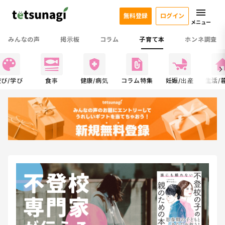
無料登録
ログイン
メニュー
みんなの声
掲示板
コラム
子育て本
ホンネ調査
遊び/学び
食事
健康/病気
コラム特集
妊娠/出産
生活/