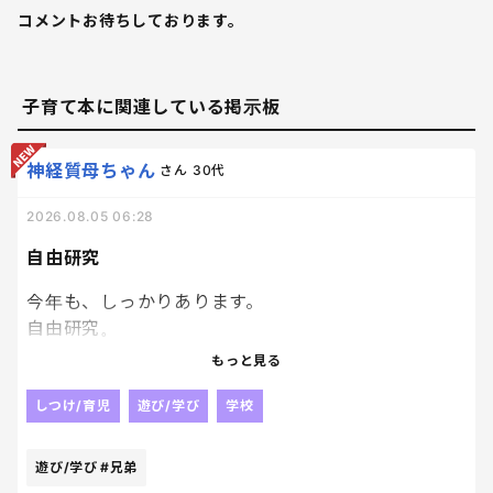
コメントお待ちしております。
子育て本に関連している掲示板
神経質母ちゃん
さん
30代
2026.08.05 06:28
自由研究
今年も、しっかりあります。
自由研究。
去年は、兄弟揃ってアリの巣がどのように作られる
もっと見る
か。アリの生態について調べました！！
しつけ/育児
遊び/学び
学校
今年はどうしようか、、、
遊び/学び
#兄弟
皆さんのお子さんは、自由研究ありますか？？🥹