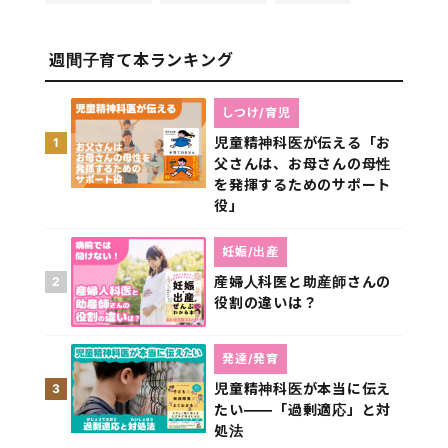
週間子育て本ランキング
しつけ/育児
児童精神科医が伝える「お
1
父さんは、お母さんの母性
を発揮するためのサポート
役」
妊娠/出産
産婦人科医と助産師さんの
2
役割の違いは？
発達/発育
児童精神科医が本当に伝え
3
たい――「過剰適応」と対
処法