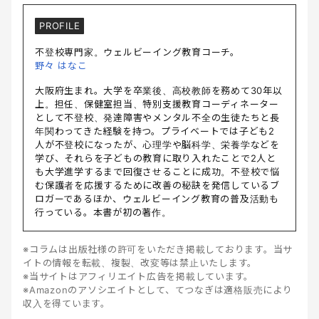
PROFILE
不登校専門家。ウェルビーイング教育コーチ。
野々 はなこ
大阪府生まれ。大学を卒業後、高校教師を務めて30年以
上。担任、保健室担当、特別支援教育コーディネーター
として不登校、発達障害やメンタル不全の生徒たちと長
年関わってきた経験を持つ。プライベートでは子ども2
人が不登校になったが、心理学や脳科学、栄養学などを
学び、それらを子どもの教育に取り入れたことで2人と
も大学進学するまで回復させることに成功。不登校で悩
む保護者を応援するために改善の秘訣を発信しているブ
ロガーであるほか、ウェルビーイング教育の普及活動も
行っている。本書が初の著作。
※コラムは出版社様の許可をいただき掲載しております。当サ
イトの情報を転載、複製、改変等は禁止いたします。
※当サイトはアフィリエイト広告を掲載しています。
※Amazonのアソシエイトとして、てつなぎは適格販売により
収入を得ています。