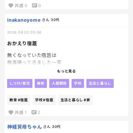
共感
0
0
もうすでに何をやるか決まっている方は教えてくださ
い🥹🥹
inakanoyome
さん
30代
2026.08.02 05:36
おかえり宿題
無くなっていた宿題は
無事帰ってきました～笑
やっぱり人の「見た」とか
もっと見る
そういうのって当てにならないよね😂
じゃないかなぁ～って思っていた通り、
しつけ/育児
教育
人間関係
学校
生活と暮らし
他の子が持ち帰っていて、
2日後に
教育
#宿題
学校
#宿題
生活と暮らし
#家
なんか入ってた。って持ってきたらしい。
毎日荷物開けないパターンね！？笑
共感
1
2
戻ってきたことが何よりだから
良いんだけどね！！
神経質母ちゃん
さん
30代