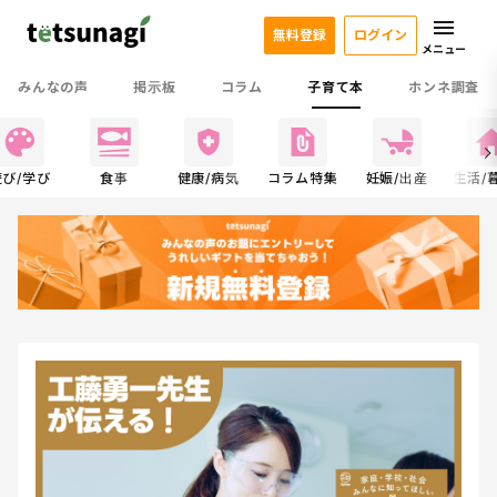
無料登録
ログイン
メニュー
みんなの声
掲示板
コラム
子育て本
ホンネ調査
遊び/学び
食事
健康/病気
コラム特集
妊娠/出産
生活/