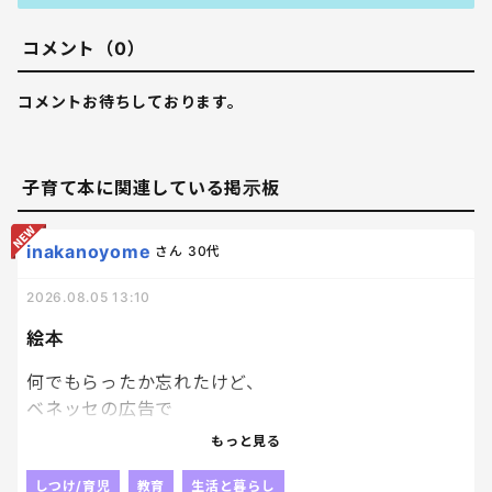
コメント（0）
コメントお待ちしております。
子育て本に関連している掲示板
inakanoyome
さん
30代
2026.08.05 13:10
絵本
何でもらったか忘れたけど、
ベネッセの広告で
絵本を応募者家族
もっと見る
子供一人につき１冊プレゼントっていうのがあって、
どうせぺらっぺらの本が届くんだろうな、
しつけ/育児
教育
生活と暮らし