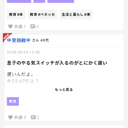
とも思いつつ、
絵本大好き人間の長男にと、
教育
#本
教育
#ベネッセ
生活と暮らし
#家
兄妹分の計３冊申し込んでおいたんだけど、
ちょっと想定外にちゃんとした本届いてびっくり。
共感
1
0
笑
ていうか普通の本！
中受挑戦中
さん
40代
それなりに種類もあるなかで選べて、
2026.08.04 13:48
Ｗ抽選付のものだったんだけど、
あまりにちゃんとした本届いたから、
息子のやる気スイッチが入るのがとにかく遅い
もうそっちの抽選外れても満足。笑
遅いんだよ。
今22:47だよ？
エンジンかかり始めたのが22時過ぎってなんなん。
もっと見る
模試の解き直ししてるのはえらいよ！
教育
私が何回も日頃から言って、やっとやってくれたか！
って嬉しいよ！？
共感
0
2