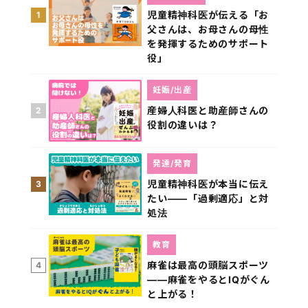
児童精神科医が伝える「お
1
父さんは、お母さんの母性
を発揮するためのサポート
役」
妊娠/出産
産婦人科医と助産師さんの
2
役割の違いは？
発達/発育
児童精神科医が本当に伝え
3
たい――「過剰適応」と対
処法
教育
麻雀は最高の頭脳スポーツ
4
――麻雀をやるとIQがぐん
と上がる！