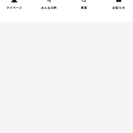
マイページ
みんなの声
検索
お知らせ
Tweets by tetsunagi_pj
あなたにおすすめのコラム
親子関係
【掲示板の声×公認心理師】
「限界」「一人になりたい」
「消えたい」―― 追い詰められ
る親の心理と、その前にできる
こと
教育