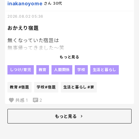
でもね、時間見て？
inakanoyome
さん
30代
パワプロやってる場合ちゃうかったよね？
2026.08.02 05:36
私のゴールデンタイムが削られていくーー泣
おかえり宿題
無くなっていた宿題は
無事帰ってきました～笑
やっぱり人の「見た」とか
もっと見る
そういうのって当てにならないよね😂
じゃないかなぁ～って思っていた通り、
しつけ/育児
教育
人間関係
学校
生活と暮らし
他の子が持ち帰っていて、
2日後に
教育
#宿題
学校
#宿題
生活と暮らし
#家
なんか入ってた。って持ってきたらしい。
毎日荷物開けないパターンね！？笑
共感
1
2
戻ってきたことが何よりだから
良いんだけどね！！
もっと見る
我が家ってましたようーーーー。笑
なんでも再確認は大事！！