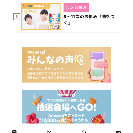
しつけ/育児
6～11歳のお悩み『嘘をつ
5
く』