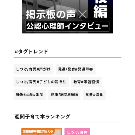
#タグトレンド
しつけ/育児
#声がけ
発達/発育
#発達障害
しつけ/育児
#子どもの気持ち
教育
#学習習慣
妊娠/出産
#出産
健康/病気
#睡眠
食事
#偏食
週間子育て本ランキング
しつけ/育児