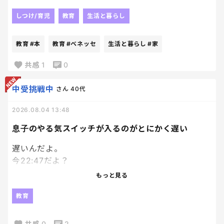
子供一人につき１冊プレゼントっていうのがあって、
どうせぺらっぺらの本が届くんだろうな、
しつけ/育児
教育
生活と暮らし
とも思いつつ、
絵本大好き人間の長男にと、
教育
#本
教育
#ベネッセ
生活と暮らし
#家
兄妹分の計３冊申し込んでおいたんだけど、
ちょっと想定外にちゃんとした本届いてびっくり。
共感
1
0
笑
ていうか普通の本！
中受挑戦中
さん
40代
それなりに種類もあるなかで選べて、
2026.08.04 13:48
Ｗ抽選付のものだったんだけど、
あまりにちゃんとした本届いたから、
息子のやる気スイッチが入るのがとにかく遅い
もうそっちの抽選外れても満足。笑
遅いんだよ。
今22:47だよ？
エンジンかかり始めたのが22時過ぎってなんなん。
もっと見る
模試の解き直ししてるのはえらいよ！
教育
私が何回も日頃から言って、やっとやってくれたか！
って嬉しいよ！？
共感
0
2