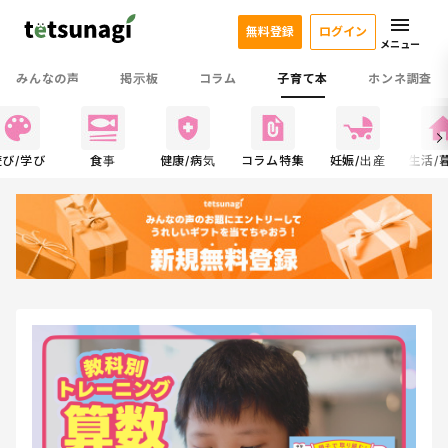
無料登録
ログイン
メニュー
みんなの声
掲示板
コラム
子育て本
ホンネ調査
遊び/学び
食事
健康/病気
コラム特集
妊娠/出産
生活/