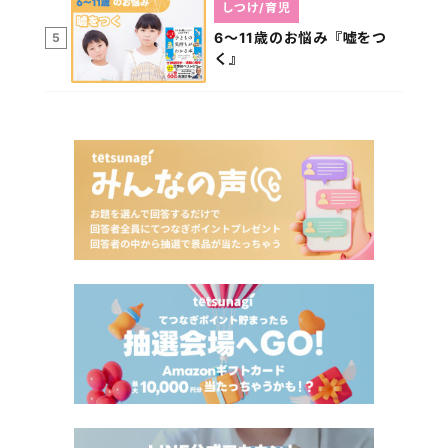
しつけ/育児
6～11歳のお悩み『嘘をつ
5
く』