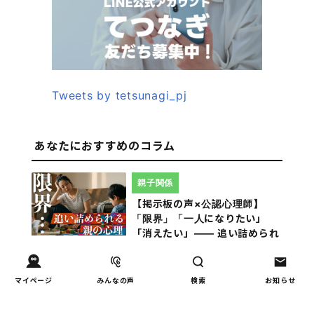
Tweets by tetsunagi_pj
あなたにおすすめのコラム
親子関係
【掲示板の声×公認心理師】
「限界」「一人になりたい」
「消えたい」―― 追い詰められ
る親の心理と、その前にできる
こと
マイページ
みんなの声
検索
お知らせ
教育