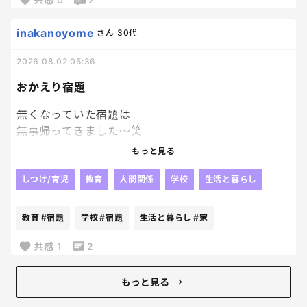
でもね、時間見て？
inakanoyome
さん
30代
パワプロやってる場合ちゃうかったよね？
2026.08.02 05:36
私のゴールデンタイムが削られていくーー泣
おかえり宿題
無くなっていた宿題は
無事帰ってきました～笑
やっぱり人の「見た」とか
もっと見る
そういうのって当てにならないよね😂
じゃないかなぁ～って思っていた通り、
しつけ/育児
教育
人間関係
学校
生活と暮らし
他の子が持ち帰っていて、
2日後に
教育
#宿題
学校
#宿題
生活と暮らし
#家
なんか入ってた。って持ってきたらしい。
毎日荷物開けないパターンね！？笑
共感
1
2
戻ってきたことが何よりだから
良いんだけどね！！
もっと見る
我が家ってましたようーーーー。笑