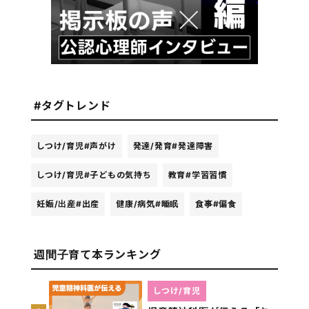
#タグトレンド
しつけ/育児
#声がけ
発達/発育
#発達障害
しつけ/育児
#子どもの気持ち
教育
#学習習慣
妊娠/出産
#出産
健康/病気
#睡眠
食事
#偏食
週間子育て本ランキング
しつけ/育児