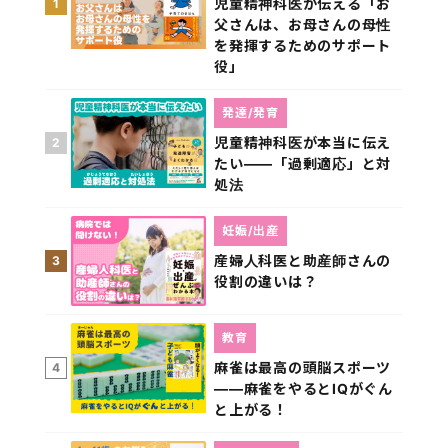
児童精神科医が伝える「お
1
父さんは、お母さんの母性
を発揮するためのサポート
役」
発達/発育
児童精神科医が本当に伝え
2
たい――「過剰適応」と対
処法
妊娠/出産
産婦人科医と助産師さんの
3
役割の違いは？
教育
麻雀は最高の頭脳スポーツ
4
――麻雀をやるとIQがぐん
と上がる！