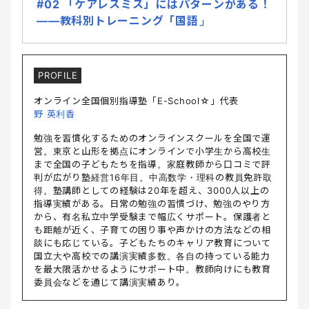
#02 「ケアレスミス」にはパターンがある！
――教科別トレーニング「国語」
PROFILE
オンライン全国個別指導塾「E-School☆」代表
野 英利香
勉強を習慣化するためのオンラインスクールを全国で運
営。東京と山形を拠点にオンラインで小学生から高校生
まで全国の子どもたちを指導。家庭教師から口コミで評
判が広がり塾経営16年目。中高数学・理科の教員免許取
得。塾講師としての経験は20年を超え、3000人以上の
指導実績がある。日常の勉強の習慣づけ、勉強のやり方
から、有名私立中学受験まで幅広くサポート。保護者と
も距離が近く、子育ての困り事や声かけの方法などの相
談にも応じている。子どもたちのキャリア教育について
国立大や高校での講演実績多数。各自の持っている能力
を最大限活かせるようにサポート中。教師向けにも教育
委員会などを通じて講演実績あり。