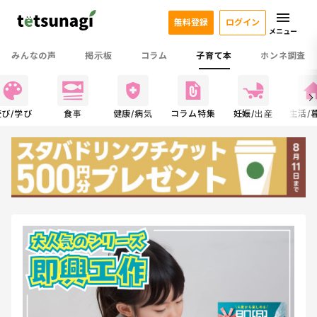
無料登録
ログイン
メニュー
みんなの声
掲示板
コラム
子育て本
ホンネ調査
遊び/学び
食事
健康/病気
コラム特集
妊娠/出産
生活/