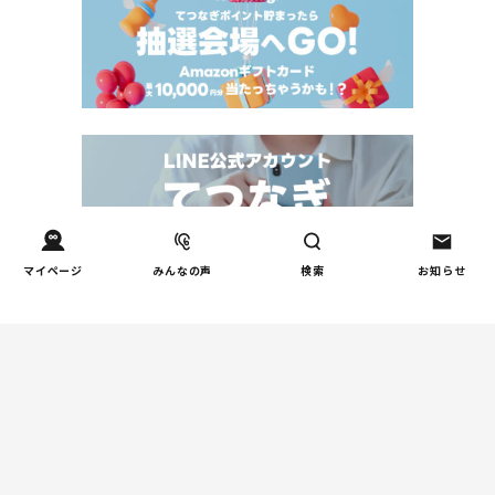
マイページ
みんなの声
検索
お知らせ
Tweets by tetsunagi_pj
あなたにおすすめのコラム
親子関係
【掲示板の声×公認心理師】