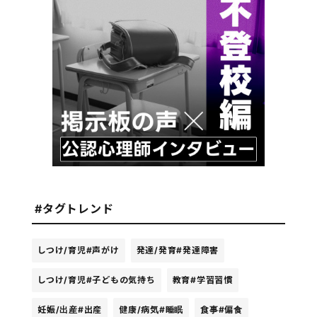
#タグトレンド
しつけ/育児
#声がけ
発達/発育
#発達障害
しつけ/育児
#子どもの気持ち
教育
#学習習慣
妊娠/出産
#出産
健康/病気
#睡眠
食事
#偏食