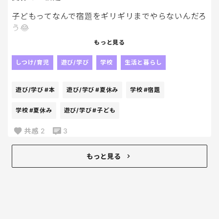
子どもってなんで宿題をギリギリまでやらないんだろ
う😂
もっと見る
もっと早く終わらせれば遊ぶ時間も増えるのにって
思うんだけど、
しつけ/育児
遊び/学び
学校
生活と暮らし
本人はまだ大丈夫って余裕そうだしね。
遊び/学び
#本
遊び/学び
#夏休み
学校
#宿題
結局最後は私まで一緒に焦る🥹
学校
#夏休み
遊び/学び
#子ども
何回同じことを繰り返しても学ばないのが不思議な
共感
2
3
んだけど😂
みんなのお子さんはコツコツやるタイプ？
もっと見る
それとも最後に追い込むタイプ？
一緒に人が多かったら安心だわ。笑