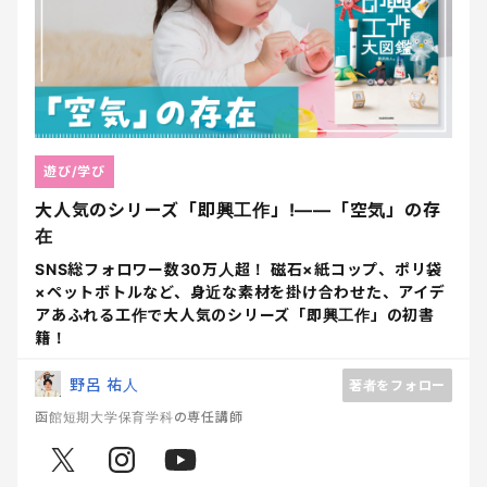
遊び/学び
大人気のシリーズ「即興工作」!――「空気」の存
在
SNS総フォロワー数30万人超！ 磁石×紙コップ、ポリ袋
×ペットボトルなど、身近な素材を掛け合わせた、アイデ
アあふれる工作で大人気のシリーズ「即興工作」の初書
籍！
野呂 祐人
著者をフォロー
函館短期大学保育学科の専任講師