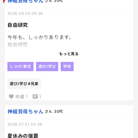
神経質母ちゃん
さん
30代
2026.08.05 06:28
自由研究
今年も、しっかりあります。
自由研究。
去年は、兄弟揃ってアリの巣がどのように作られる
もっと見る
か。アリの生態について調べました！！
しつけ/育児
遊び/学び
学校
今年はどうしようか、、、
遊び/学び
#兄弟
皆さんのお子さんは、自由研究ありますか？？🥹
共感
1
1
もうすでに何をやるか決まっている方は教えてくださ
い🥹🥹
神経質母ちゃん
さん
30代
2026.07.31 00:39
夏休みの宿題