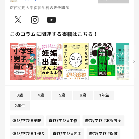
函館短期大学保育学科の専任講師
このコラムに関連する書籍はこちら！
3歳
4歳
5歳
6歳
1年生
2年生
遊び/学び
#実験
遊び/学び
#工作
遊び/学び
#おもちゃ
遊び/学び
#手作り
遊び/学び
#図工
遊び/学び
#保育