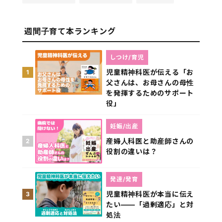
週間子育て本ランキング
しつけ/育児
児童精神科医が伝える「お
1
父さんは、お母さんの母性
を発揮するためのサポート
役」
妊娠/出産
産婦人科医と助産師さんの
2
役割の違いは？
発達/発育
児童精神科医が本当に伝え
3
たい――「過剰適応」と対
処法