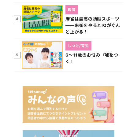
教育
麻雀は最高の頭脳スポーツ
4
――麻雀をやるとIQがぐん
と上がる！
しつけ/育児
6～11歳のお悩み『嘘をつ
5
く』