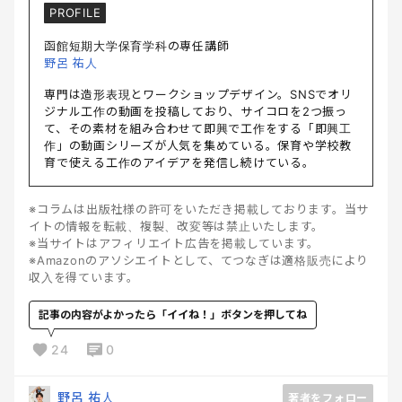
PROFILE
函館短期大学保育学科の専任講師
野呂 祐人
専門は造形表現とワークショップデザイン。SNSでオリ
ジナル工作の動画を投稿しており、サイコロを2つ振っ
て、その素材を組み合わせて即興で工作をする「即興工
作」の動画シリーズが人気を集めている。保育や学校教
育で使える工作のアイデアを発信し続けている。
※コラムは出版社様の許可をいただき掲載しております。当サ
イトの情報を転載、複製、改変等は禁止いたします。
※当サイトはアフィリエイト広告を掲載しています。
※Amazonのアソシエイトとして、てつなぎは適格販売により
収入を得ています。
記事の内容がよかったら「イイね！」ボタンを押してね
24
0
野呂 祐人
著者をフォロー