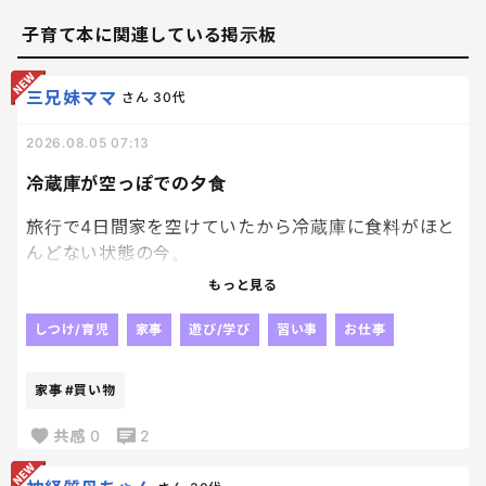
子育て本に関連している掲示板
三兄妹ママ
さん
30代
2026.08.05 07:13
冷蔵庫が空っぽでの夕食
旅行で4日間家を空けていたから冷蔵庫に食料がほと
んどない状態の今。
夕食に何を作ろうか迷走状態です。笑
もっと見る
卵と白米はあるから、ここはオムライスが無難かし
しつけ/育児
家事
遊び/学び
習い事
お仕事
ら？？
家事
#買い物
買い物いかなきゃ！！
って思うけど、昼間は暑すぎて車に乗りたくないし夕
共感
0
2
方行こうと思うと面倒が勝つし、、笑