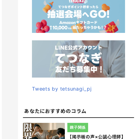
Tweets by tetsunagi_pj
あなたにおすすめのコラム
親子関係
【掲示板の声×公認心理師】