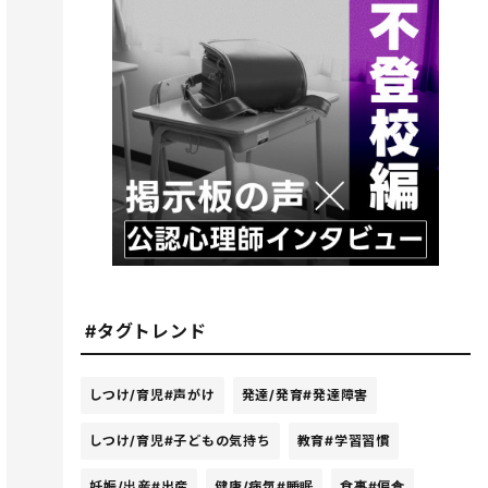
#タグトレンド
しつけ/育児
#声がけ
発達/発育
#発達障害
しつけ/育児
#子どもの気持ち
教育
#学習習慣
妊娠/出産
#出産
健康/病気
#睡眠
食事
#偏食