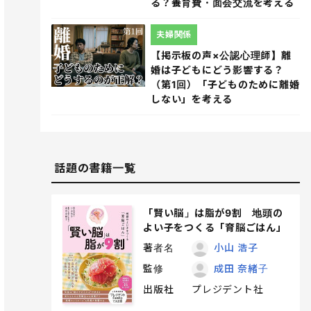
る？養育費・面会交流を考える
夫婦関係
【掲示板の声×公認心理師】離
婚は子どもにどう影響する？
（第1回）「子どものために離婚
しない」を考える
話題の書籍一覧
「賢い脳」は脂が9割 地頭の
よい子をつくる「育脳ごはん」
著者名
小山 浩子
監修
成田 奈緒子
出版社
プレジデント社