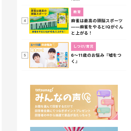
教育
麻雀は最高の頭脳スポーツ
4
――麻雀をやるとIQがぐん
と上がる！
しつけ/育児
6～11歳のお悩み『嘘をつ
5
く』