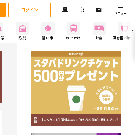
ログイン
メニュー
関係
防災
習い事
おでかけ
お金
保育園/幼稚