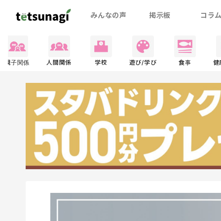
みんなの声
掲示板
コラ
親子関係
人間関係
学校
遊び/学び
食事
健