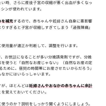
たい時、さらに産後子宮の収縮が悪く出血が多くなっ
トシンが使われています。
のを補充
するので、赤ちゃんや妊婦さん自身に悪影響
なりすぎると子宮が収縮しすぎてしまう「過強陣痛」
に使用量が適正か判断して、調整を行います。
で、お世話になることが多い分娩誘発剤ですが、分娩
薬を使うと「自然なお産じゃない」（自然なお産の定
をするために、昼間の時間帯にお産させたいからだろう」
もなかにはいらっしゃいます。
すが、ほとんどは
妊婦さんやおなかの赤ちゃんに余計
とを覚えておいてください。
に使うのか？説明をしっかり聞くようにしましょう。