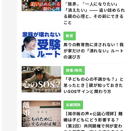
「限界」「一人になりたい」
「消えたい」―― 追い詰められ
る親の心理と、その前にできる
こと
教育
周りの教育熱に流されない！我
が家だけの「潰れない」ルート
の選び方
健康/病気
「子どもの心の不調かも？」と
思ったとき | 親が知っておきた
いSOSサインと関わり方
夫婦関係
【掲示板の声×公認心理師】離
婚は子どもにどう影響する？
（第2回）共同親権で何が変わ