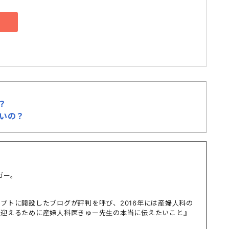
？
いいの？
ガー。
プトに開設したブログが評判を呼び、2016年には産婦人科の
て迎えるために産婦人科医きゅー先生の本当に伝えたいこと』