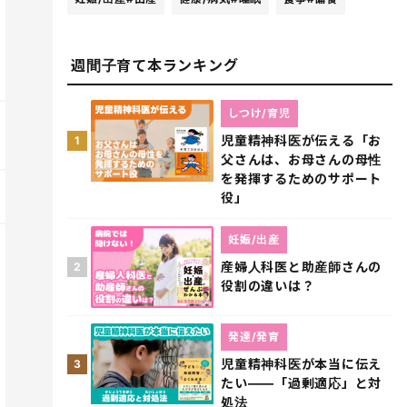
週間子育て本ランキング
しつけ/育児
児童精神科医が伝える「お
1
父さんは、お母さんの母性
を発揮するためのサポート
役」
妊娠/出産
産婦人科医と助産師さんの
2
役割の違いは？
発達/発育
児童精神科医が本当に伝え
3
たい――「過剰適応」と対
処法