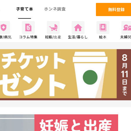
ム
子育て本
ホンネ調査
無料登録
康/病気
コラム特集
妊娠/出産
生活/暮らし
絵本
夫婦