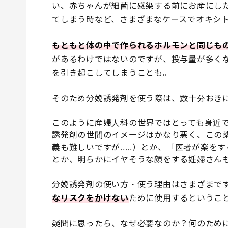
い、赤ちゃんが細菌に感染する前にお産にし
てしまう時など、さまざまなケースでオキシ
もともと体の中で作られるホルモンと同じも
があるわけではないのですが、投与量が多く
を引き起こしてしまうことも。
そのため分娩誘発剤を使う際は、数十分おき
このように産婦人科の世界ではとっても身近
誘発剤の世間のイメージはかなり悪く、この
義も難しいですが.....）とか、「医者が楽
とか、明らかにイヤそうな顔をする妊婦さん
分娩誘発剤の使い方・使う理由はさまざまで
なリスクをかけない
ために使用するというこ
疑問に思ったら、なぜ必要なのか？何のため