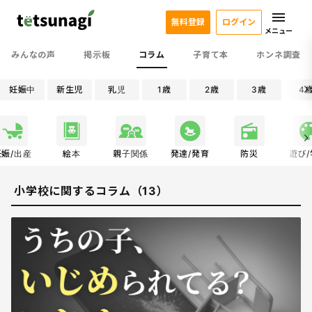
無料登録
ログイン
メニュー
みんなの声
掲示板
コラム
子育て本
ホンネ調査
妊娠中
新生児
乳児
1歳
2歳
3歳
4
妊娠/出産
絵本
親子関係
発達/発育
防災
遊び
小学校に関するコラム（13）