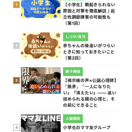
【小学生】朝起きられない
1
原因と対策を徹底解説｜起
立性調節障害の可能性も
（第1回）
しつけ/育児
赤ちゃんの後追いがつらい
2
ときに知っておきたいこと
（第2回）
親子関係
【掲示板の声×公認心理師】
3
「限界」「一人になりた
い」「消えたい」―― 追い
詰められる親の心理と、そ
の前にできること
人間関係
小学生のママ友グループ
4