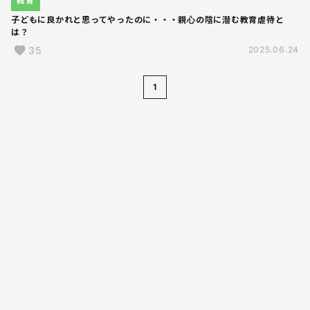
教育
子どもに良かれと思ってやったのに・・・親心の陰に潜む教育虐待と
は？
35
2025.06.24
1