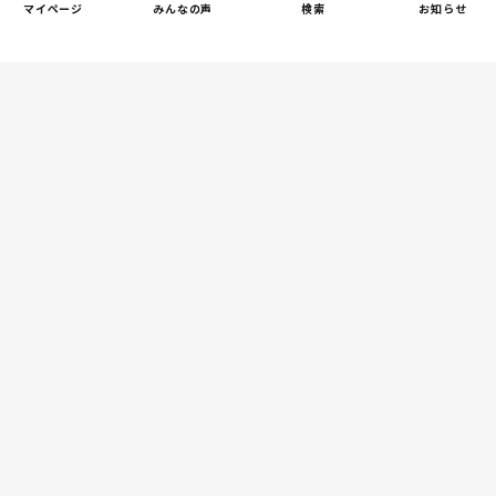
しつけ/育児
マイページ
みんなの声
検索
お知らせ
赤ちゃんの後追いがつらい
2
ときに知っておきたいこと
（第2回）
人間関係
小学生のママ友グループ
3
LINE、正直しんどい...同調
圧力に疲れる理由（第1回）
親子関係
【掲示板の声×公認心理師】
4
実家に帰るとつらいのはな
ぜ？「毒親かも？」親との
関係に悩む大人へ
しつけ/育児
新生児が泣きやまない…その
5
原因と対処法を総ざらい！