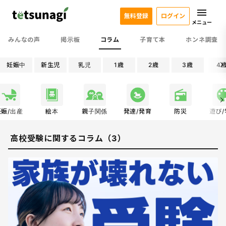
無料登録
ログイン
メニュー
みんなの声
掲示板
コラム
子育て本
ホンネ調査
妊娠中
新生児
乳児
1歳
2歳
3歳
4
妊娠/出産
絵本
親子関係
発達/発育
防災
遊び
高校受験に関するコラム（3）