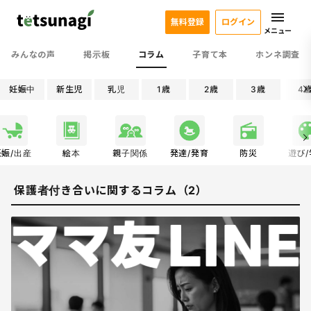
無料登録
ログイン
メニュー
みんなの声
掲示板
コラム
子育て本
ホンネ調査
妊娠中
新生児
乳児
1歳
2歳
3歳
4
妊娠/出産
絵本
親子関係
発達/発育
防災
遊び
保護者付き合いに関するコラム（2）