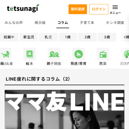
無料登録
ログイン
メニュー
みんなの声
掲示板
コラム
子育て本
ホンネ調査
妊娠中
新生児
乳児
1歳
2歳
3歳
4
妊娠/出産
絵本
親子関係
発達/発育
防災
遊び
LINE疲れに関するコラム（2）