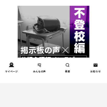
マイページ
みんなの声
検索
お知らせ
週間コラムランキング
人間関係
小学生のママ友グループ
1
LINEが疲れた…角を立てな