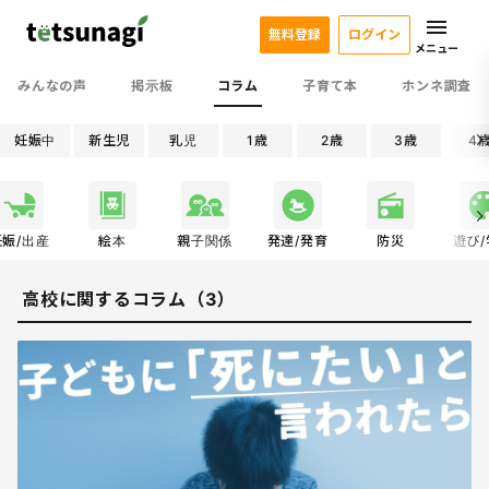
無料登録
ログイン
メニュー
みんなの声
掲示板
コラム
子育て本
ホンネ調査
妊娠中
新生児
乳児
1歳
2歳
3歳
4
妊娠/出産
絵本
親子関係
発達/発育
防災
遊び
高校に関するコラム（3）