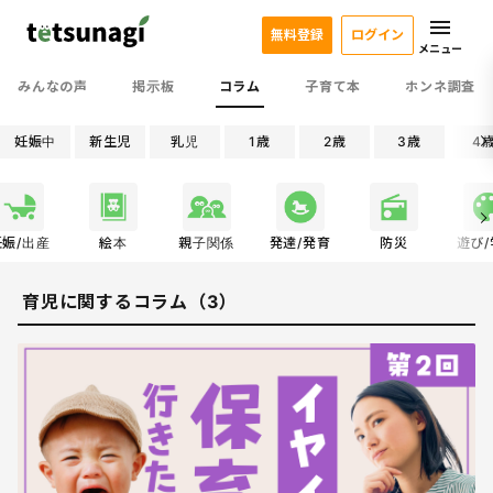
無料登録
ログイン
メニュー
みんなの声
掲示板
コラム
子育て本
ホンネ調査
妊娠中
新生児
乳児
1歳
2歳
3歳
4
妊娠/出産
絵本
親子関係
発達/発育
防災
遊び
育児に関するコラム（3）