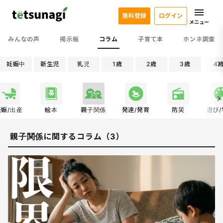
無料登録
ログイン
メニュー
みんなの声
掲示板
コラム
子育て本
ホンネ調査
妊娠中
新生児
乳児
1歳
2歳
3歳
4
妊娠/出産
絵本
親子関係
発達/発育
防災
遊び
親子関係に関するコラム（3）