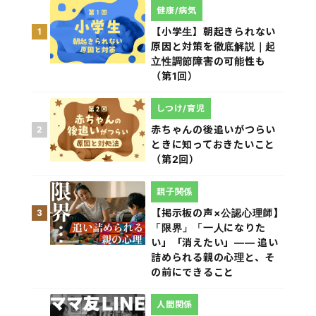
健康/病気
【小学生】朝起きられない
1
原因と対策を徹底解説｜起
立性調節障害の可能性も
（第1回）
しつけ/育児
赤ちゃんの後追いがつらい
2
ときに知っておきたいこと
（第2回）
親子関係
【掲示板の声×公認心理師】
3
「限界」「一人になりた
い」「消えたい」―― 追い
詰められる親の心理と、そ
の前にできること
人間関係