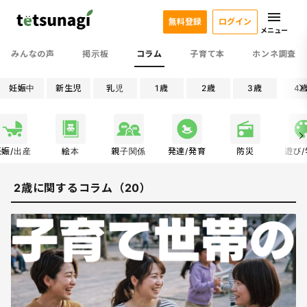
無料登録
ログイン
メニュー
みんなの声
掲示板
コラム
子育て本
ホンネ調査
妊娠中
新生児
乳児
1歳
2歳
3歳
4
妊娠/出産
絵本
親子関係
発達/発育
防災
遊び
2歳に関するコラム（20）