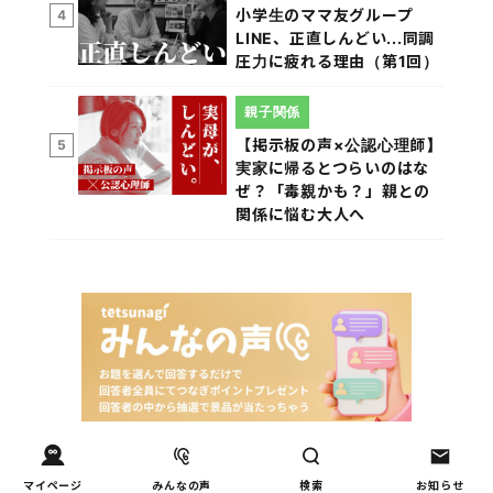
小学生のママ友グループ
4
LINE、正直しんどい...同調
圧力に疲れる理由（第1回）
親子関係
【掲示板の声×公認心理師】
5
実家に帰るとつらいのはな
ぜ？「毒親かも？」親との
関係に悩む大人へ
マイページ
みんなの声
検索
お知らせ