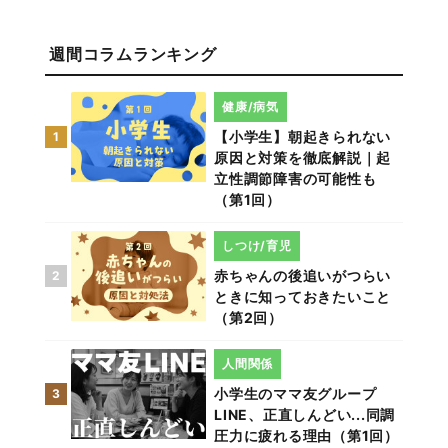
週間コラムランキング
健康/病気
【小学生】朝起きられない
1
原因と対策を徹底解説｜起
立性調節障害の可能性も
（第1回）
しつけ/育児
赤ちゃんの後追いがつらい
2
ときに知っておきたいこと
（第2回）
人間関係
小学生のママ友グループ
3
LINE、正直しんどい...同調
圧力に疲れる理由（第1回）