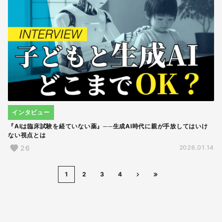
インタビュー
『AIは臨床試験を経ていない薬』──生成AI時代に親が手放してはいけ
ない視点とは
26
2026.01.14
1
2
3
4