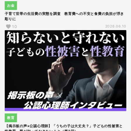
お金
子育て世帯の生活費の実態を調査 教育費への不安と食費の負担が浮き
彫りに
10
2026.06.10
教育
【掲示板の声×公認心理師】「うちの子は大丈夫？」子どもの性被害と