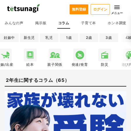
無料登録
ログイン
メニュー
みんなの声
掲示板
コラム
子育て本
ホンネ調査
妊娠中
新生児
乳児
1歳
2歳
3歳
4
妊娠/出産
絵本
親子関係
発達/発育
防災
遊び
2年生に関するコラム（65）