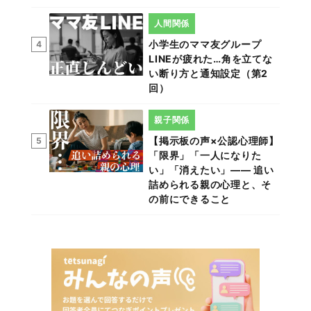
人間関係
小学生のママ友グループ
4
LINEが疲れた…角を立てな
い断り方と通知設定（第2
回）
親子関係
【掲示板の声×公認心理師】
5
「限界」「一人になりた
い」「消えたい」―― 追い
詰められる親の心理と、そ
の前にできること