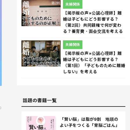
夫婦関係
【掲示板の声×公認心理師】離
婚は子どもにどう影響する？
（第2回）共同親権で何が変わ
る？養育費・面会交流を考える
夫婦関係
【掲示板の声×公認心理師】離
婚は子どもにどう影響する？
（第1回）「子どものために離婚
しない」を考える
話題の書籍一覧
0
「賢い脳」は脂が9割 地頭の
よい子をつくる「育脳ごはん」