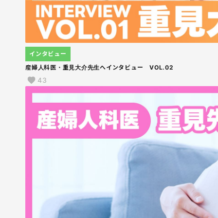
インタビュー
産婦人科医・重見大介先生へインタビュー VOL.02
43