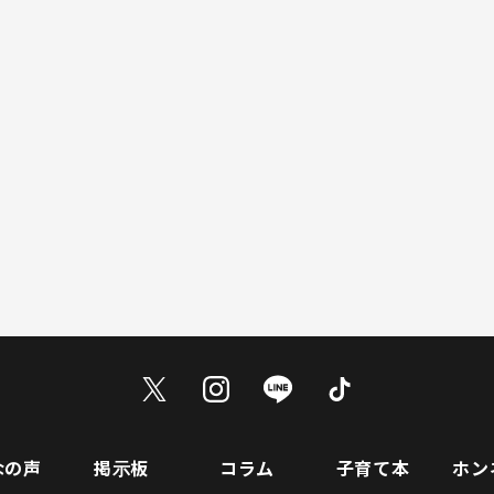
なの声
掲示板
コラム
子育て本
ホン