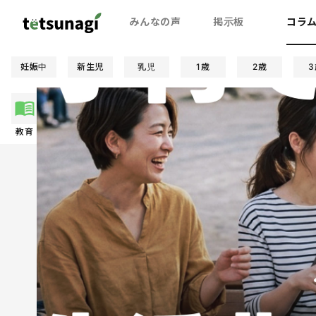
みんなの声
掲示板
コラ
妊娠中
新生児
乳児
1歳
2歳
3
教育
夫婦関係
お金
妊娠/出産
絵本
親