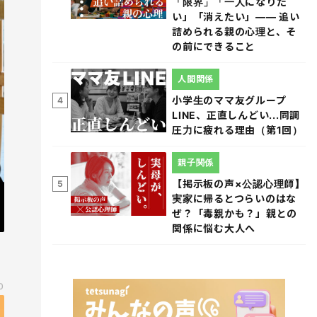
「限界」「一人になりた
い」「消えたい」―― 追い
詰められる親の心理と、そ
の前にできること
人間関係
小学生のママ友グループ
4
LINE、正直しんどい...同調
圧力に疲れる理由（第1回）
親子関係
【掲示板の声×公認心理師】
5
実家に帰るとつらいのはな
ぜ？「毒親かも？」親との
関係に悩む大人へ
0