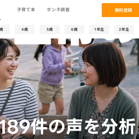
ム
子育て本
ホンネ調査
無料登録
歳
4歳
5歳
6歳
1年生
2年生
子関係
発達/発育
防災
遊び/学び
人間関係
習い