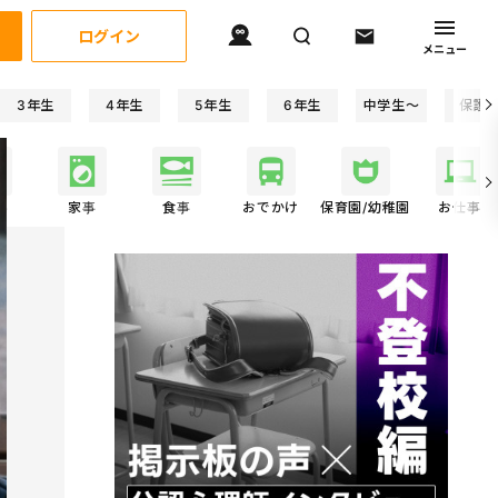
ログイン
メニュー
3年生
4年生
5年生
6年生
中学生〜
保護
事
家事
食事
おでかけ
保育園/幼稚園
お仕事