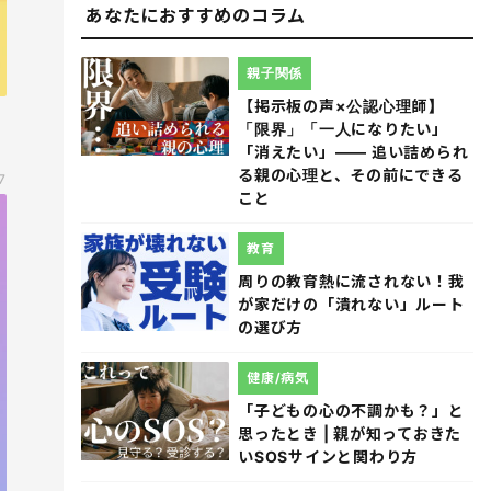
あなたにおすすめのコラム
親子関係
【掲示板の声×公認心理師】
「限界」「一人になりたい」
「消えたい」―― 追い詰められ
る親の心理と、その前にできる
7
こと
教育
周りの教育熱に流されない！我
が家だけの「潰れない」ルート
の選び方
健康/病気
「子どもの心の不調かも？」と
思ったとき | 親が知っておきた
いSOSサインと関わり方