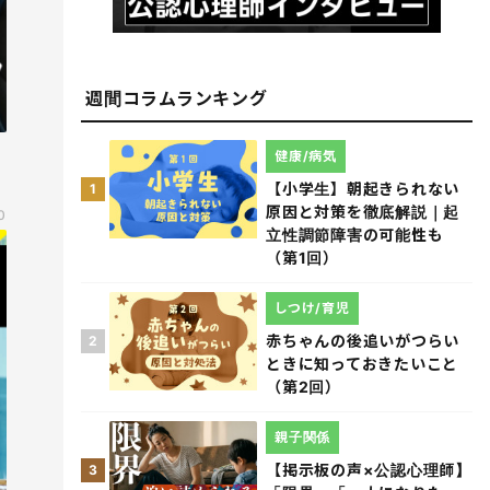
週間コラムランキング
健康/病気
【小学生】朝起きられない
1
原因と対策を徹底解説｜起
0
立性調節障害の可能性も
（第1回）
しつけ/育児
赤ちゃんの後追いがつらい
2
ときに知っておきたいこと
（第2回）
親子関係
【掲示板の声×公認心理師】
3