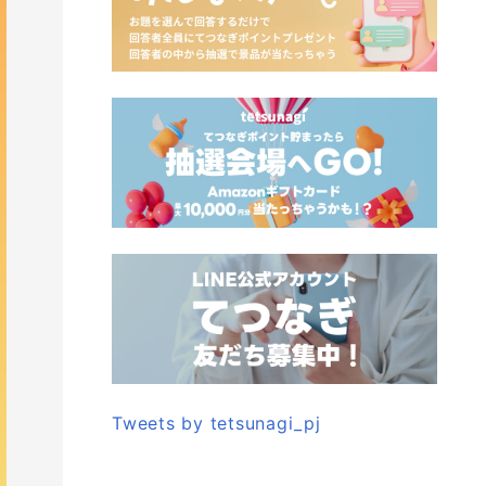
Tweets by tetsunagi_pj