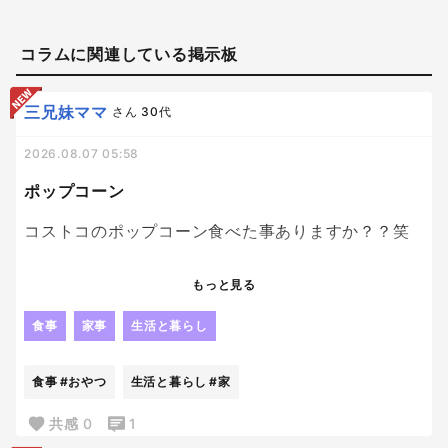
コラムに関連している掲示板
三兄妹ママ
さん
30代
2026.08.07 05:58
ポップコーン
コストコのポップコーン食べた事ありますか？？笑
我が家は、コストコのポップコーンが大好きすぎて
もっと見る
無くなったら買う、無くなったら買うを繰り返して
ます。笑
食事
家事
生活と暮らし
ほんとーーにおいしくて、一度つくったらもう止ま
食事
#おやつ
生活と暮らし
#家
らない。笑
目の前にあったら、次から次へと口に運んでしま
共感
0
1
う。笑