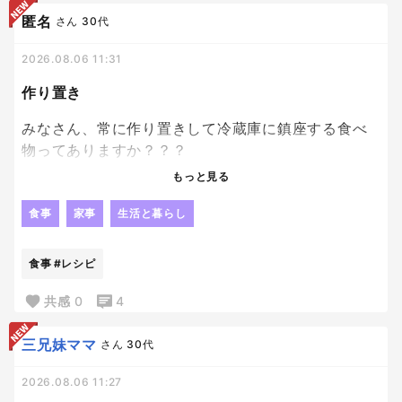
匿名
さん
30代
我が家の定番おやつです〜
2026.08.06 11:31
作り置き
みなさん、常に作り置きして冷蔵庫に鎮座する食べ
物ってありますか？？？
もっと見る
朝ごはんや昼ごはんで、さくっと食べれる様に作り
置きしたいと思いつつも
食事
家事
生活と暮らし
何を作り置きしといたらいいのか分からず。笑
食事
#レシピ
特に、子供たちが好むものが冷蔵庫にあると助かる
んだけど、、、、
共感
0
4
何がいいのか、、。
三兄妹ママ
さん
30代
SNSで見る作り置きレシピって結構キラキラしてる
2026.08.06 11:27
ものが多い気がして。笑