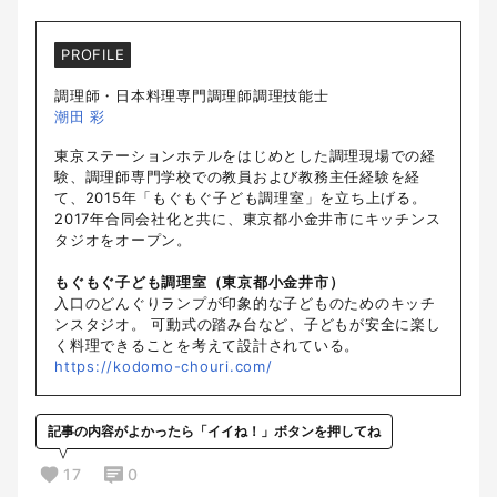
PROFILE
調理師・日本料理専門調理師調理技能士
潮田 彩
東京ステーションホテルをはじめとした調理現場での経
験、調理師専門学校での教員および教務主任経験を経
て、2015年「もぐもぐ子ども調理室」を立ち上げる。
2017年合同会社化と共に、東京都小金井市にキッチンス
タジオをオープン。
もぐもぐ子ども調理室（東京都小金井市）
入口のどんぐりランプが印象的な子どものためのキッチ
ンスタジオ。 可動式の踏み台など、子どもが安全に楽し
く料理できることを考えて設計されている。
https://kodomo-chouri.com/
記事の内容がよかったら「イイね！」ボタンを押してね
17
0