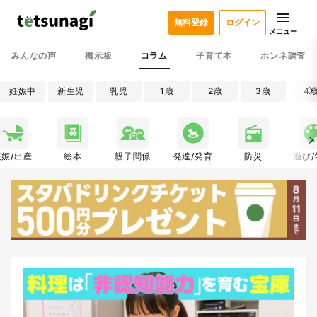
無料登録
ログイン
メニュー
みんなの声
掲示板
コラム
子育て本
ホンネ調査
妊娠中
新生児
乳児
1歳
2歳
3歳
4
妊娠/出産
絵本
親子関係
発達/発育
防災
遊び