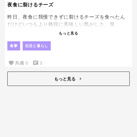
普通の私には向いてないなーって思っちゃうからな
夜食に裂けるチーズ
かなか採用できず。笑
昨日、夜食に我慢できずに裂けるチーズを食べたん
だけどいつもより格段に美味しい気がした。笑
もっと見る
ほんまでっかで、夜食にはチーズって見たことあっ
た気がして、なんか太らない自信があったんだよ
食事
生活と暮らし
ね。笑
共感
0
3
夜食のために、いろんな種類の裂けるチーズ買っと
こ！笑
もっと見る