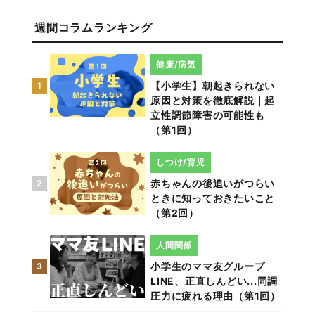
週間コラムランキング
健康/病気
【小学生】朝起きられない
1
原因と対策を徹底解説｜起
立性調節障害の可能性も
（第1回）
しつけ/育児
赤ちゃんの後追いがつらい
2
ときに知っておきたいこと
（第2回）
人間関係
小学生のママ友グループ
3
LINE、正直しんどい...同調
圧力に疲れる理由（第1回）