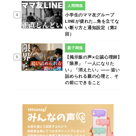
人間関係
小学生のママ友グループ
4
LINEが疲れた…角を立てな
い断り方と通知設定（第2
回）
親子関係
【掲示板の声×公認心理師】
5
「限界」「一人になりた
い」「消えたい」―― 追い
詰められる親の心理と、そ
の前にできること