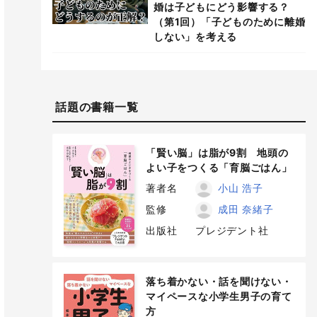
婚は子どもにどう影響する？
（第1回）「子どものために離婚
しない」を考える
話題の書籍一覧
「賢い脳」は脂が9割 地頭の
よい子をつくる「育脳ごはん」
著者名
小山 浩子
監修
成田 奈緒子
出版社
プレジデント社
落ち着かない・話を聞けない・
マイペースな小学生男子の育て
方