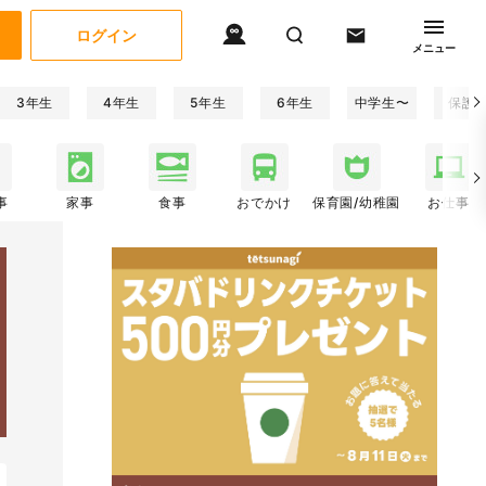
ログイン
メニュー
3年生
4年生
5年生
6年生
中学生〜
保護
事
家事
食事
おでかけ
保育園/幼稚園
お仕事