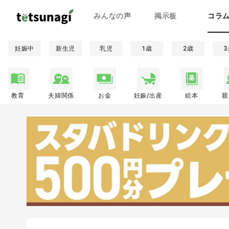
みんなの声
掲示板
コラ
妊娠中
新生児
乳児
1歳
2歳
3
教育
夫婦関係
お金
妊娠/出産
絵本
親