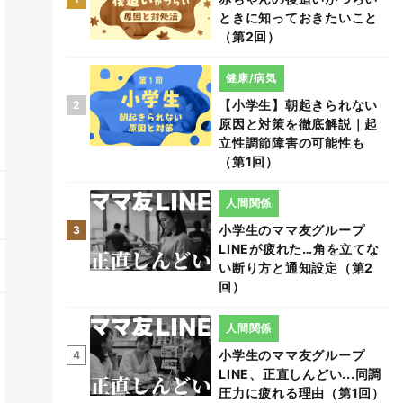
ときに知っておきたいこと
（第2回）
健康/病気
【小学生】朝起きられない
2
原因と対策を徹底解説｜起
立性調節障害の可能性も
（第1回）
人間関係
小学生のママ友グループ
3
LINEが疲れた…角を立てな
い断り方と通知設定（第2
回）
人間関係
小学生のママ友グループ
4
LINE、正直しんどい...同調
圧力に疲れる理由（第1回）