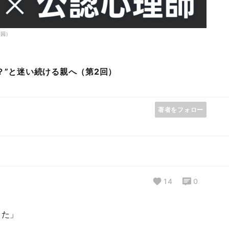
2回）
？”と迷い続ける親へ（第2回）
著者をフォロー
14
0
」
った」