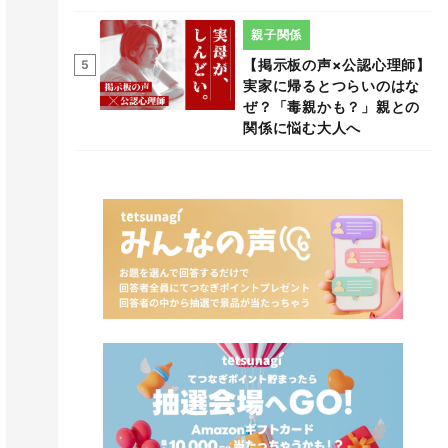
親子関係
【掲示板の声×公認心理師】
5
実家に帰るとつらいのはな
ぜ？「毒親かも？」親との
関係に悩む大人へ