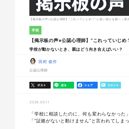
【掲示板の声×公認心理師】“これっていじめ？”と迷い続ける親へ（第
学校
【掲示板の声×公認心理師】“これっていじめ
学校が動かないとき、親はどう向き合えばいい？
田村 俊作
公認心理師
2026.05.11
「学校に相談したのに、何も変わらなかった
「“証拠がないと動けません”と言われてしま