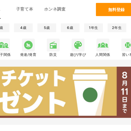
ム
子育て本
ホンネ調査
無料登録
歳
4歳
5歳
6歳
1年生
2年生
子関係
発達/発育
防災
遊び/学び
人間関係
習い