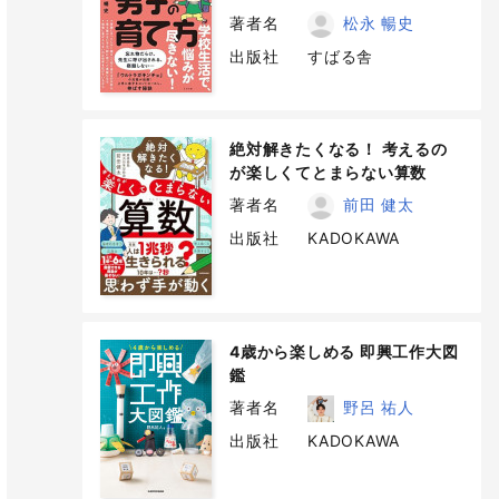
著者名
松永 暢史
出版社
すばる舎
絶対解きたくなる！ 考えるの
が楽しくてとまらない算数
著者名
前田 健太
出版社
KADOKAWA
4歳から楽しめる 即興工作大図
鑑
著者名
野呂 祐人
出版社
KADOKAWA