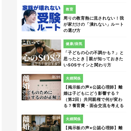
教育
周りの教育熱に流されない！我
が家だけの「潰れない」ルート
の選び方
健康/病気
「子どもの心の不調かも？」と
思ったとき | 親が知っておきた
いSOSサインと関わり方
夫婦関係
【掲示板の声×公認心理師】離
婚は子どもにどう影響する？
（第2回）共同親権で何が変わ
る？養育費・面会交流を考える
夫婦関係
【掲示板の声×公認心理師】離