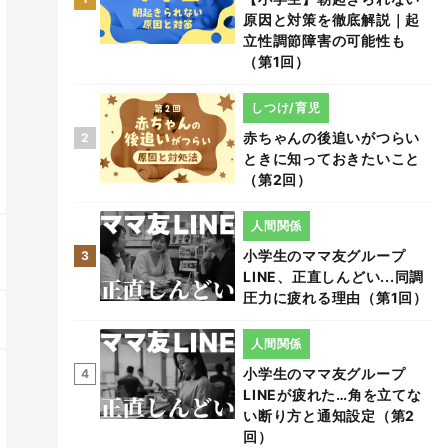
原因と対策を徹底解説｜起
立性調節障害の可能性も
（第1回）
しつけ/育児
赤ちゃんの後追いがつらい
2
ときに知っておきたいこと
（第2回）
人間関係
小学生のママ友グループ
3
LINE、正直しんどい...同調
圧力に疲れる理由（第1回）
人間関係
小学生のママ友グループ
4
LINEが疲れた…角を立てな
い断り方と通知設定（第2
回）