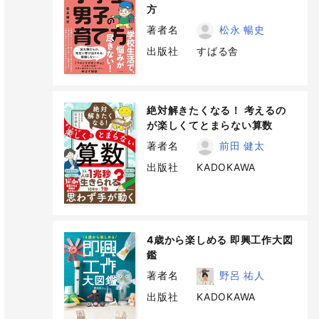
方
著者名
松永 暢史
出版社
すばる舎
絶対解きたくなる！ 考えるの
が楽しくてとまらない算数
著者名
前田 健太
出版社
KADOKAWA
4歳から楽しめる 即興工作大図
鑑
著者名
野呂 祐人
出版社
KADOKAWA