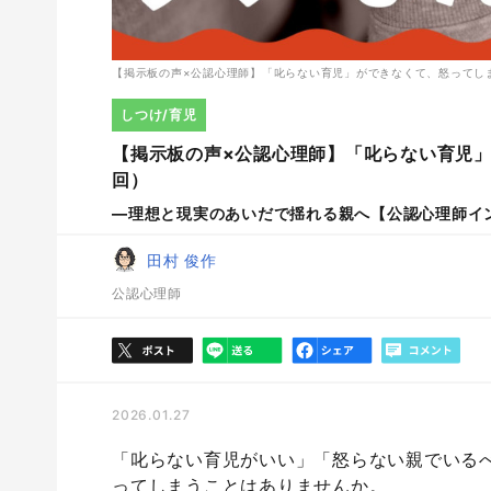
【掲示板の声×公認心理師】「叱らない育児」ができなくて、怒ってし
しつけ/育児
【掲示板の声×公認心理師】「叱らない育児
回）
―理想と現実のあいだで揺れる親へ【公認心理師イ
田村 俊作
公認心理師
2026.01.27
「叱らない育児がいい」「怒らない親でいる
ってしまうことはありませんか。