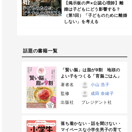
【掲示板の声×公認心理師】離
婚は子どもにどう影響する？
（第1回）「子どものために離婚
しない」を考える
話題の書籍一覧
「賢い脳」は脂が9割 地頭の
よい子をつくる「育脳ごはん」
著者名
小山 浩子
監修
成田 奈緒子
出版社
プレジデント社
落ち着かない・話を聞けない・
マイペースな小学生男子の育て