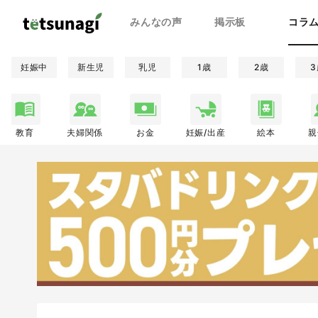
みんなの声
掲示板
コラ
妊娠中
新生児
乳児
1歳
2歳
3
教育
夫婦関係
お金
妊娠/出産
絵本
親