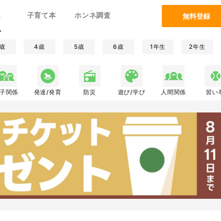
ム
子育て本
ホンネ調査
無料登録
歳
4歳
5歳
6歳
1年生
2年生
子関係
発達/発育
防災
遊び/学び
人間関係
習い