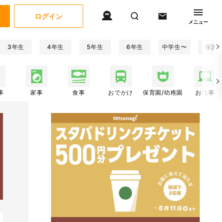
ログイン
メニュー
3年生
4年生
5年生
6年生
中学生〜
保護
事
家事
食事
おでかけ
保育園/幼稚園
お仕事