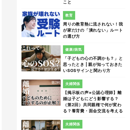
こと
教育
周りの教育熱に流されない！我
が家だけの「潰れない」ルート
の選び方
健康/病気
「子どもの心の不調かも？」と
思ったとき | 親が知っておきた
いSOSサインと関わり方
夫婦関係
【掲示板の声×公認心理師】離
婚は子どもにどう影響する？
（第2回）共同親権で何が変わ
る？養育費・面会交流を考える
夫婦関係