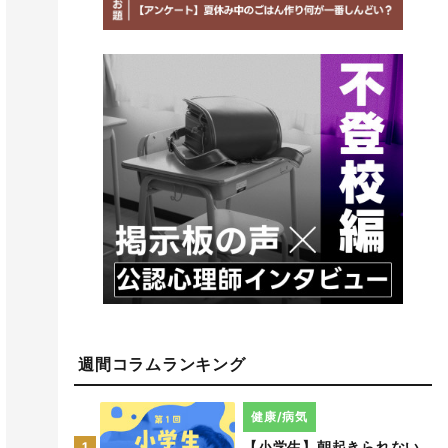
週間コラムランキング
健康/病気
【小学生】朝起きられない
1