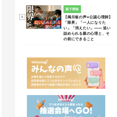
親子関係
【掲示板の声×公認心理師】
5
「限界」「一人になりた
い」「消えたい」―― 追い
詰められる親の心理と、そ
の前にできること