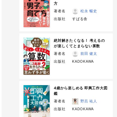
方
著者名
松永 暢史
出版社
すばる舎
絶対解きたくなる！ 考えるの
が楽しくてとまらない算数
著者名
前田 健太
出版社
KADOKAWA
4歳から楽しめる 即興工作大図
鑑
著者名
野呂 祐人
出版社
KADOKAWA