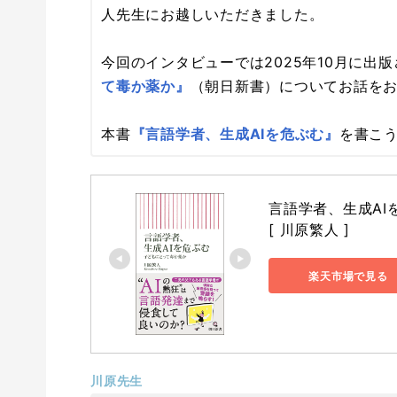
人先生にお越しいただきました。
今回のインタビューでは2025年10月に出
て毒か薬か』
（朝日新書）についてお話を
本書
『言語学者、生成AIを危ぶむ』
を書こ
言語学者、生成AIを
[ 川原繁人 ]
楽天市場で見る
川原先生