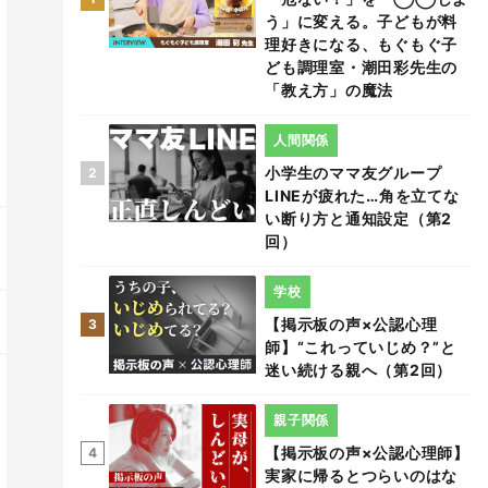
う」に変える。子どもが料
理好きになる、もぐもぐ子
ども調理室・潮田彩先生の
「教え方」の魔法
人間関係
小学生のママ友グループ
2
LINEが疲れた…角を立てな
い断り方と通知設定（第2
回）
学校
【掲示板の声×公認心理
3
師】“これっていじめ？”と
迷い続ける親へ（第2回）
親子関係
【掲示板の声×公認心理師】
4
実家に帰るとつらいのはな