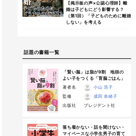
【掲示板の声×公認心理師】離
婚は子どもにどう影響する？
（第1回）「子どものために離婚
しない」を考える
話題の書籍一覧
「賢い脳」は脂が9割 地頭の
よい子をつくる「育脳ごはん」
著者名
小山 浩子
監修
成田 奈緒子
出版社
プレジデント社
落ち着かない・話を聞けない・
マイペースな小学生男子の育て