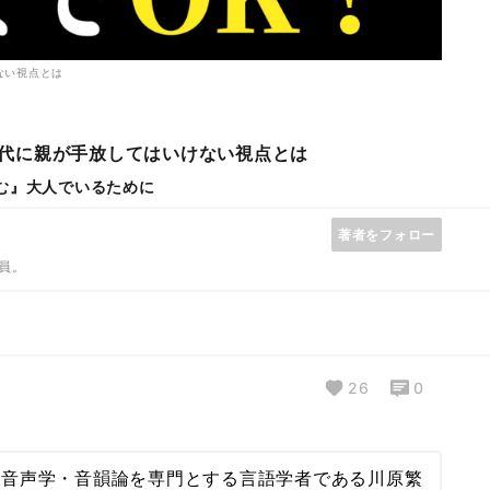
ない視点とは
時代に親が手放してはいけない視点とは
む』大人でいるために
著者をフォロー
員。
26
0
、音声学・音韻論を専門とする言語学者である川原繁