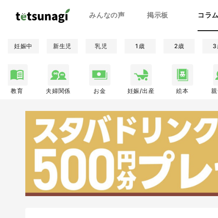
みんなの声
掲示板
コラ
妊娠中
新生児
乳児
1歳
2歳
3
教育
夫婦関係
お金
妊娠/出産
絵本
親