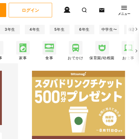
ログイン
メニュー
3年生
4年生
5年生
6年生
中学生〜
保護
事
家事
食事
おでかけ
保育園/幼稚園
お仕事