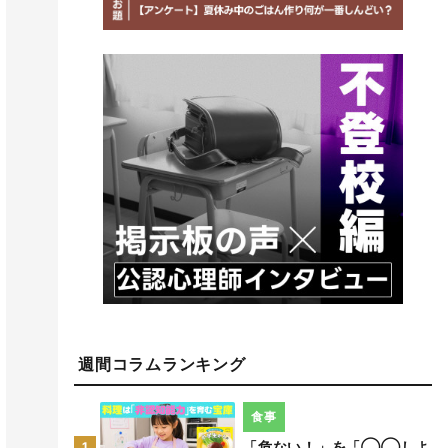
週間コラムランキング
食事
「危ない！」を「◯◯しよ
1