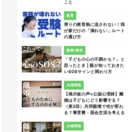
こと
教育
周りの教育熱に流されない！我
が家だけの「潰れない」ルート
の選び方
健康/病気
「子どもの心の不調かも？」と
思ったとき | 親が知っておきた
いSOSサインと関わり方
夫婦関係
【掲示板の声×公認心理師】離
婚は子どもにどう影響する？
（第2回）共同親権で何が変わ
る？養育費・面会交流を考える
夫婦関係