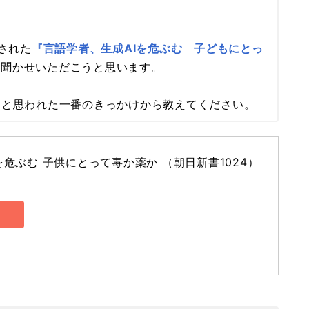
版された
『言語学者、生成AIを危ぶむ 子どもにとっ
お聞かせいただこうと思います。
うと思われた一番のきっかけから教えてください。
危ぶむ 子供にとって毒か薬か （朝日新書1024） 