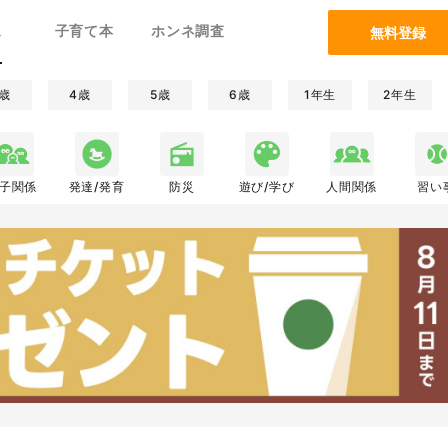
ム
子育て本
ホンネ調査
無料登録
歳
4歳
5歳
6歳
1年生
2年生
子関係
発達/発育
防災
遊び/学び
人間関係
習い