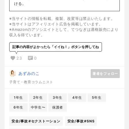
ける。
※当サイトの情報を転載、複製、改変等は禁止いたします。
※当サイトはアフィリエイト広告を掲載しています。
※Amazonのアソシエイトとして、てつなぎは適格販売により
収入を得ています。
記事の内容がよかったら「イイね！」ボタンを押してね
23
0
あずみのこ
著者をフォロー
子育て・教育コラムニスト
1年生
2年生
3年生
4年生
5年生
6年生
中学生〜
保護者
安全/事故
#セクストーション
安全/事故
#SNS