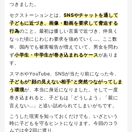
つきました。
セクストーションとは、
SNSやチャットを通して
子どもに近づき、画像・動画を要求して脅迫する
行為
のこと。最初は優しい言葉で近づき、仲良く
なった頃にじわじわ要求を強めていく...。ここ数
年、国内でも被害報告が増えていて、男女を問わ
ず
小学生・中学生が巻き込まれるケース
がありま
す。
スマホやYouTube、SNSが当たり前になった今、
子どもが“顔の見えない相手”と突然つながってしま
う環境
が、本当に身近になりました。そして一度
巻き込まれると、子どもは「どうしよう」「親に
言えない…」と追い詰められてしまいがちです。
こうした現実を知っておくだけでも、いざという
時に子どもを守るヒントになります。今回のコラ
ムでは全2回に渡り、