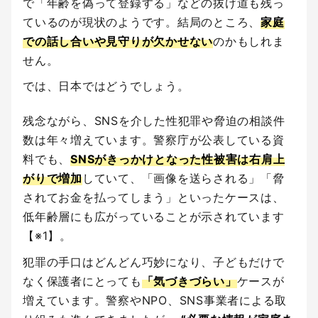
で「年齢を偽って登録する」などの抜け道も残っ
ているのが現状のようです。結局のところ、
家庭
での話し合いや見守りが欠かせない
のかもしれま
せん。
では、日本ではどうでしょう。
残念ながら、SNSを介した性犯罪や脅迫の相談件
数は年々増えています。警察庁が公表している資
料でも、
SNSがきっかけとなった性被害は右肩上
がりで増加
していて、「画像を送らされる」「脅
されてお金を払ってしまう」といったケースは、
低年齢層にも広がっていることが示されています
【※1】。
犯罪の手口はどんどん巧妙になり、子どもだけで
なく保護者にとっても
「気づきづらい」
ケースが
増えています。警察やNPO、SNS事業者による取