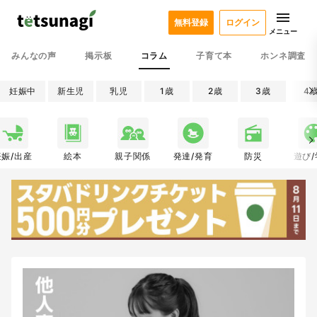
無料登録
ログイン
メニュー
みんなの声
掲示板
コラム
子育て本
ホンネ調査
妊娠中
新生児
乳児
1歳
2歳
3歳
4
妊娠/出産
絵本
親子関係
発達/発育
防災
遊び