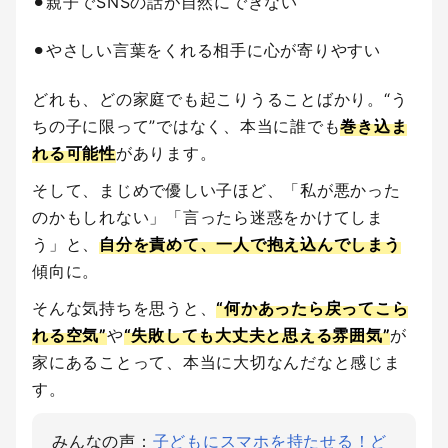
⚫︎親子でSNSの話が自然にできない
⚫︎やさしい言葉をくれる相手に心が寄りやすい
どれも、どの家庭でも起こりうることばかり。“う
ちの子に限って”ではなく、本当に誰でも
巻き込ま
れる可能性
があります。
そして、まじめで優しい子ほど、「私が悪かった
のかもしれない」「言ったら迷惑をかけてしま
う」と、
自分を責めて、一人で抱え込んでしまう
傾向に。
そんな気持ちを思うと、
“何かあったら戻ってこら
れる空気”
や
“失敗しても大丈夫と思える雰囲気”
が
家にあることって、本当に大切なんだなと感じま
す。
みんなの声：
子どもにスマホを持たせる！ど