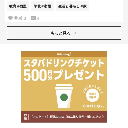
2日後に
教育
#宿題
学校
#宿題
生活と暮らし
#家
なんか入ってた。って持ってきたらしい。
毎日荷物開けないパターンね！？笑
共感
3
4
戻ってきたことが何よりだから
良いんだけどね！！
もっと見る
我が家ってましたようーーーー。笑
なんでも再確認は大事！！