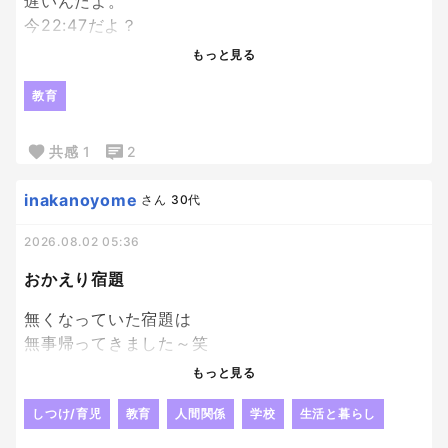
もうそっちの抽選外れても満足。笑
遅いんだよ。
今22:47だよ？
エンジンかかり始めたのが22時過ぎってなんなん。
もっと見る
模試の解き直ししてるのはえらいよ！
教育
私が何回も日頃から言って、やっとやってくれた
か！って嬉しいよ！？
共感
1
2
でもね、時間見て？
inakanoyome
さん
30代
パワプロやってる場合ちゃうかったよね？
2026.08.02 05:36
私のゴールデンタイムが削られていくーー泣
おかえり宿題
無くなっていた宿題は
無事帰ってきました～笑
やっぱり人の「見た」とか
もっと見る
そういうのって当てにならないよね😂
じゃないかなぁ～って思っていた通り、
しつけ/育児
教育
人間関係
学校
生活と暮らし
他の子が持ち帰っていて、