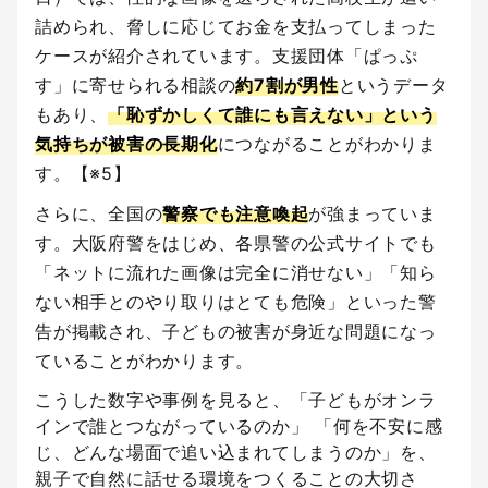
詰められ、脅しに応じてお金を支払ってしまった
ケースが紹介されています。支援団体「ぱっぷ
す」に寄せられる相談の
約7割が男性
というデータ
もあり、
「恥ずかしくて誰にも言えない」という
気持ちが被害の長期化
につながることがわかりま
す。【※5】
さらに、全国の
警察でも注意喚起
が強まっていま
す。大阪府警をはじめ、各県警の公式サイトでも
「ネットに流れた画像は完全に消せない」「知ら
ない相手とのやり取りはとても危険」といった警
告が掲載され、子どもの被害が身近な問題になっ
ていることがわかります。
こうした数字や事例を見ると、「子どもがオンラ
インで誰とつながっているのか」 「何を不安に感
じ、どんな場面で追い込まれてしまうのか」を、
親子で自然に話せる環境をつくることの大切さ