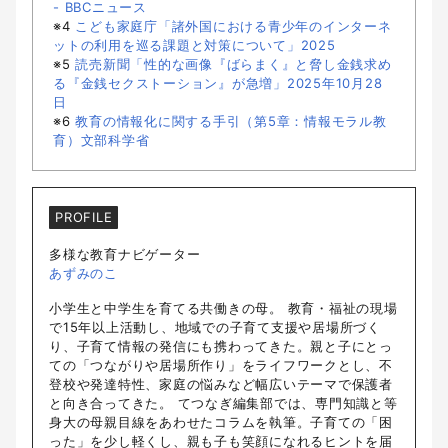
- BBCニュース
※4
こども家庭庁「諸外国における青少年のインターネ
ットの利用を巡る課題と対策について」2025
※5
読売新聞「性的な画像『ばらまく』と脅し金銭求め
る『金銭セクストーション』が急増」2025年10月28
日
※6
教育の情報化に関する手引（第5章：情報モラル教
育）文部科学省
PROFILE
多様な教育ナビゲーター
あずみのこ
小学生と中学生を育てる共働きの母。 教育・福祉の現場
で15年以上活動し、地域での子育て支援や居場所づく
り、子育て情報の発信にも携わってきた。親と子にとっ
ての「つながりや居場所作り」をライフワークとし、不
登校や発達特性、家庭の悩みなど幅広いテーマで保護者
と向き合ってきた。 てつなぎ編集部では、専門知識と等
身大の母親目線をあわせたコラムを執筆。子育ての「困
った」を少し軽くし、親も子も笑顔になれるヒントを届