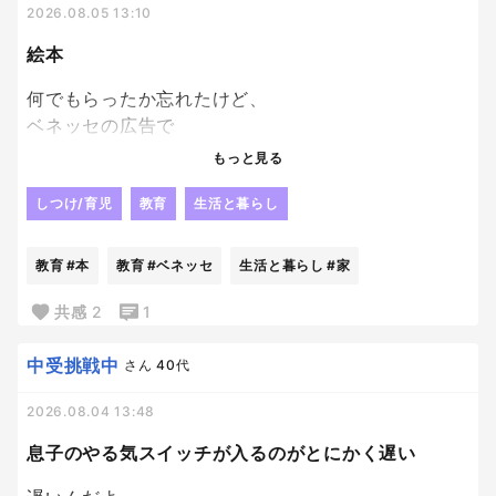
2026.08.05 13:10
絵本
何でもらったか忘れたけど、
ベネッセの広告で
絵本を応募者家族
もっと見る
子供一人につき１冊プレゼントっていうのがあっ
て、
しつけ/育児
教育
生活と暮らし
どうせぺらっぺらの本が届くんだろうな、
とも思いつつ、
教育
#本
教育
#ベネッセ
生活と暮らし
#家
絵本大好き人間の長男にと、
兄妹分の計３冊申し込んでおいたんだけど、
共感
2
1
ちょっと想定外にちゃんとした本届いてびっくり。
笑
中受挑戦中
さん
40代
ていうか普通の本！
2026.08.04 13:48
それなりに種類もあるなかで選べて、
Ｗ抽選付のものだったんだけど、
息子のやる気スイッチが入るのがとにかく遅い
あまりにちゃんとした本届いたから、