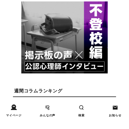
週間コラムランキング
人間関係
小学生のママ友グループ
1
マイページ
みんなの声
検索
お知らせ
LINEが疲れた…角を立てな
い断り方と通知設定（第2