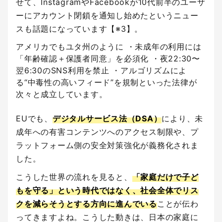
せて、InstagramやFacebookが10代前半のユーザ
ーにアカウント閉鎖を通知し始めたというニュー
スも話題になっています【※3】。
アメリカでもユタ州のように ・未成年の利用には
「年齢確認＋保護者同意」を必須化 ・夜22:30〜
翌6:30のSNS利用を禁止 ・アルゴリズムによ
る“中毒性の高いフィード”を規制といった法律が
次々と成立しています。
EUでも、
デジタルサービス法（DSA）
により、未
成年への有害コンテンツへのアクセス制限や、プ
ラットフォーム側の安全対策強化が義務化されま
した。
こうした世界の流れを見ると、
「家庭だけで子ど
もを守る」という時代ではなく、社会全体でリス
クを減らそうとする方向に進んでいる
ことが伝わ
ってきますよね。こうした動きは、日本の家庭に