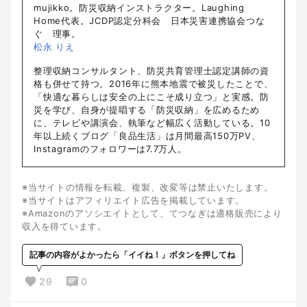
mujikko。防災収納インストラクター。Laughing
Home代表。JCDP認定分科会 日本災害連携協会つな
ぐ 理事。
松永 りえ
整理収納コンサルタント、防災共育管理士認定講師の資
格も併せて持つ。2016年に熊本地震で被災したことで、
「快適な暮らしは安全の上にこそ成り立つ」と実感。防
災を学び、自身が提唱する「防災収納」を広めるため
に、テレビや講演会、執筆など幅広く活動している。10
年以上続くブログ「良品生活」は月間最高150万PV、
Instagramのフォロワーは7.7万人。
※当サイトの情報を転載、複製、改変等は禁止いたします。
※当サイトはアフィリエイト広告を掲載しています。
※Amazonのアソシエイトとして、てつなぎは適格販売により
収入を得ています。
記事の内容がよかったら「イイね！」ボタンを押してね
29
0