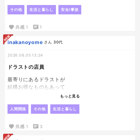
があって
こわくなって
その他
生活と暮らし
安全/事故
外出のときめっちゃ確認してる。
確認したのに、
共感
1
1
大丈夫だよね！？って
たまにまた確認しちゃう😂
inakanoyome
さん
30代
鍵かけたっけ！？って
思うときはたいていかけてる。
2026.08.05 13:24
でも忘れてた時は
ドラストの店員
鍵かけたかどうかを考えすらしなかった。笑
確認の癖をつけることも大事だよね。
最寄りにあるドラストが
結構お得なものもあって
近いしよく行くんだけど、
もっと見る
どの店員もなーーんか、愛想悪い････
前々から思ってたはいたけど、
人間関係
その他
生活と暮らし
たぶんみんな子供嫌い？？？😇
店長さんと思われる男性の店員さんだけは
共感
1
3
すっごい愛想良くて、
でも滅多にレジに立ってなくて、