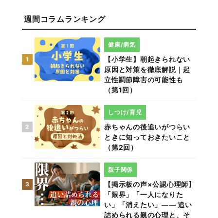
週間コラムランキング
健康/病気
【小学生】朝起きられない
1
原因と対策を徹底解説｜起
立性調節障害の可能性も
（第1回）
しつけ/育児
赤ちゃんの後追いがつらい
2
ときに知っておきたいこと
（第2回）
親子関係
【掲示板の声×公認心理師】
3
「限界」「一人になりた
い」「消えたい」―― 追い
詰められる親の心理と、そ