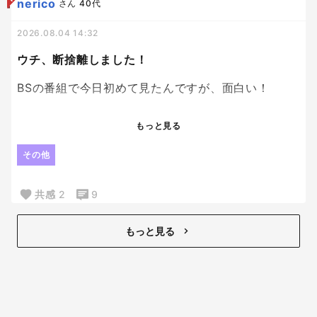
nerico
さん
40代
いつも女性店員なんだけど、
どの人もなんかイラッとする。
2026.08.04 14:32
昨日は娘が
ウチ、断捨離しました！
レジにあったレジ袋カード指差して
このカードは使わないのー？？って
BSの番組で今日初めて見たんですが、面白い！
私に出したら、
めちゃくちゃモノが溢れていた家の中が、アドバイ
もっと見る
構わないでねー、触らないでー。
ザーの人と片付けて捨ててキレイになっていく様が
たまらない！
その他
はぁ？？？？
それからずっと、
もともと私も片付けが苦手でモノが多かったけど、
共感
2
9
娘と末子が何か指差すと
産後に捨て魔になり、かなりモノが減った生活をし
はい構わないでー触らないでー触らないでー
ているんだけど、少ない方がいい。
もっと見る
のオンパレード。
片付いているすっきりした部屋が好き。
だんだんこのババァ。って思えてきて
だから誰か他の人の散らかっている部屋とか見る
我が子に言葉を向けられることすら
と、断捨離したくなるくらい。笑
嫌になるような態度だった。
ちょっと前も
モノが片付くと心にも余白ができると思う。