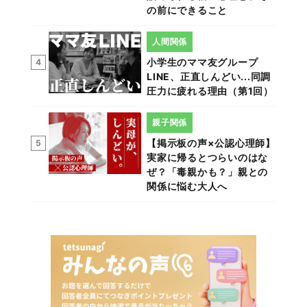
の前にできること
人間関係
小学生のママ友グループ
4
LINE、正直しんどい...同調
圧力に疲れる理由（第1回）
親子関係
【掲示板の声×公認心理師】
5
実家に帰るとつらいのはな
ぜ？「毒親かも？」親との
関係に悩む大人へ