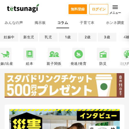
無料登録
ログイン
メニュー
みんなの声
掲示板
コラム
子育て本
ホンネ調査
妊娠中
新生児
乳児
1歳
2歳
3歳
4
妊娠/出産
絵本
親子関係
発達/発育
防災
遊び