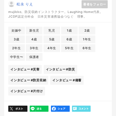
松永 りえ
著者をフォロー
mujikko。防災収納インストラクター。Laughing Home代表。
JCDP認定分科会 日本災害連携協会つなぐ 理事。
妊娠中
新生児
乳児
1歳
2歳
3歳
4歳
5歳
6歳
1年生
2年生
3年生
4年生
5年生
6年生
中学生〜
保護者
インタビュー
#災害
インタビュー
#防災
インタビュー
#防災収納
インタビュー
#備蓄
インタビュー
#片付け