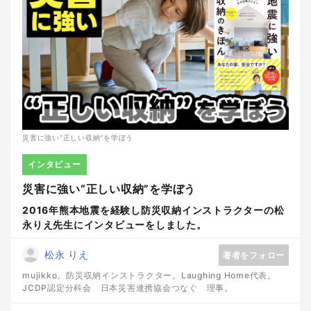
災害に強い“正しい収納”を学ぼう
インタビュー
災害に強い“正しい収納”を学ぼう
2016年熊本地震を経験し防災収納インストラクターの松
永りえ先生にインタビューをしました。
松永 りえ
著者をフォロー
mujikko。防災収納インストラクター。Laughing Home代表。
JCDP認定分科会 日本災害連携協会つなぐ 理事。