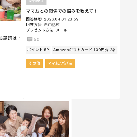
受付終了
ママ友との関係での悩みを教えて！
回答締切
2026.04.01 23:59
回答方法
自由記述
プレゼント方法
メール
る話題は？
50
ポイント 5P
Amazonギフトカード 100円分 2名
その他
ママ友/パパ友