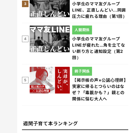
小学生のママ友グループ
3
LINE、正直しんどい...同調
圧力に疲れる理由（第1回）
人間関係
小学生のママ友グループ
4
LINEが疲れた…角を立てな
い断り方と通知設定（第2
回）
親子関係
【掲示板の声×公認心理師】
5
実家に帰るとつらいのはな
ぜ？「毒親かも？」親との
関係に悩む大人へ
週間子育て本ランキング