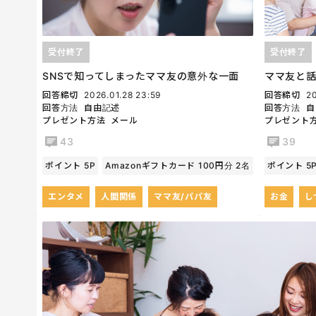
受付終了
受付終了
SNSで知ってしまったママ友の意外な一面
ママ友と
回答締切
2026.01.28 23:59
回答締切
20
回答方法
自由記述
回答方法
自
プレゼント方法
メール
プレゼント
43
39
ポイント 5P
Amazonギフトカード 100円分 2名
ポイント 5
エンタメ
人間関係
ママ友/パパ友
お金
し