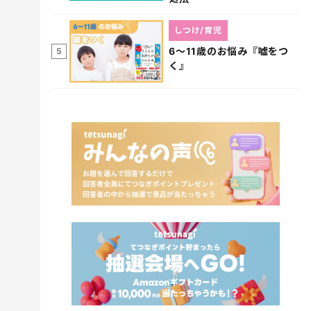
しつけ/育児
6～11歳のお悩み『嘘をつ
5
く』