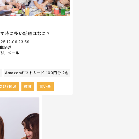
話す時に多い話題はなに？
25.12.06 23:59
由記述
方法
メール
P
Amazonギフトカード 100円分 2名
つけ/育児
教育
習い事