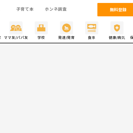
ム
子育て本
ホンネ調査
無料登録
家
ママ友/パパ友
学校
発達/発育
食事
健康/病気