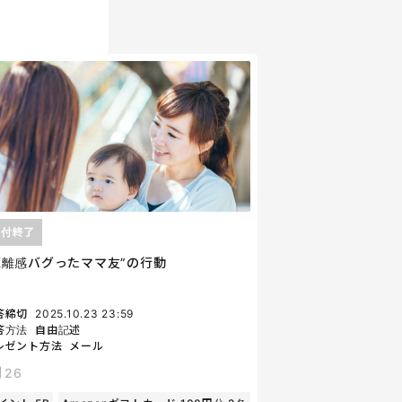
受付終了
距離感バグったママ友”の行動
答締切
2025.10.23 23:59
答方法
自由記述
レゼント方法
メール
26