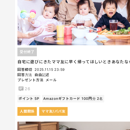
受付終了
自宅に遊びにきたママ友に早く帰ってほしいときあなたな
回答締切
2025.11.15 23:59
回答方法
自由記述
プレゼント方法
メール
26
ポイント 5P
Amazonギフトカード 100円分 2名
人間関係
ママ友/パパ友