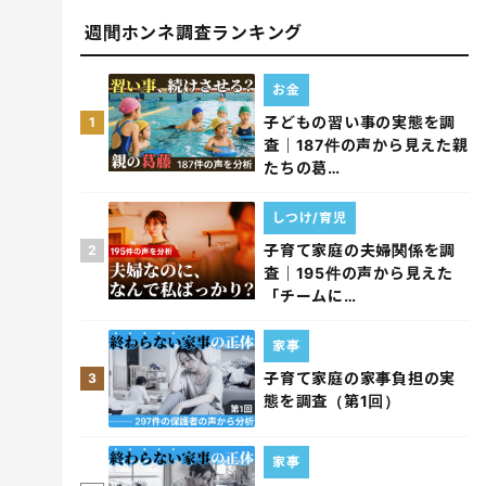
週間ホンネ調査ランキング
お金
子どもの習い事の実態を調
1
査｜187件の声から見えた親
たちの葛…
しつけ/育児
子育て家庭の夫婦関係を調
2
査｜195件の声から見えた
「チームに…
家事
子育て家庭の家事負担の実
3
態を調査（第1回）
家事