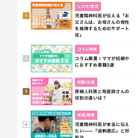
しつけ/育児
児童精神科医が伝える「お
1
父さんは、お母さんの母性
を発揮するためのサポート
役」
コラム特集
コラム厳選！ママが妊娠中
2
におすすめ書籍3選
妊娠/出産
産婦人科医と助産師さんの
3
役割の違いは？
発達/発育
児童精神科医が本当に伝え
4
たい――「過剰適応」と対
処法