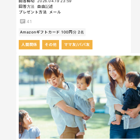
回答締切
2026.04.19 23:59
回答方法
自由記述
プレゼント方法
メール
41
Amazonギフトカード 100円分 2名
人間関係
その他
ママ友/パパ友