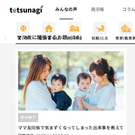
みんなの声
掲示板
コラ
ママ友に関係するお題（38）
関係
習い事
生活/暮らし
親子関係
妊娠/出産
実家/義実
受付終了
ママ友関係で気まずくなってしまった出来事を教えて