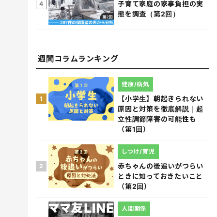
子育て家庭の家事負担の実
4
態を調査（第2回）
週間コラムランキング
健康/病気
【小学生】朝起きられない
1
原因と対策を徹底解説｜起
立性調節障害の可能性も
（第1回）
しつけ/育児
赤ちゃんの後追いがつらい
2
ときに知っておきたいこと
（第2回）
人間関係