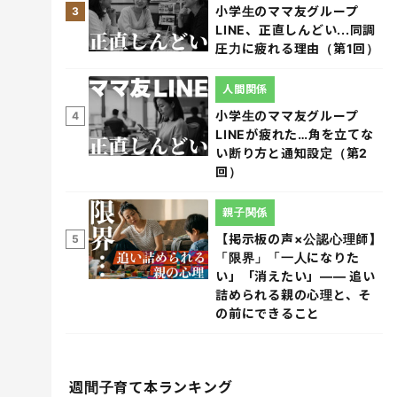
小学生のママ友グループ
3
LINE、正直しんどい...同調
圧力に疲れる理由（第1回）
人間関係
小学生のママ友グループ
4
LINEが疲れた…角を立てな
い断り方と通知設定（第2
回）
親子関係
【掲示板の声×公認心理師】
5
「限界」「一人になりた
い」「消えたい」―― 追い
詰められる親の心理と、そ
の前にできること
週間子育て本ランキング