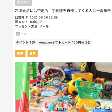
受付終了
冷凍食品には否定的！手料理を自慢してくる人に一言物申
回答締切
2025.05.06 23:59
回答方法
自由記述
プレゼント方法
メール
50
ポイント 15P
Amazonギフトカード 100円分 2名
家事
食事