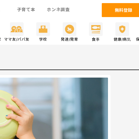
ム
子育て本
ホンネ調査
無料登録
家
ママ友/パパ友
学校
発達/発育
食事
健康/病気