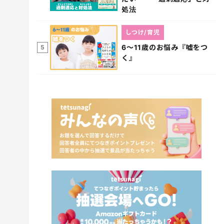
処法
しつけ/育児
6～11歳のお悩み『嘘をつ
5
く』