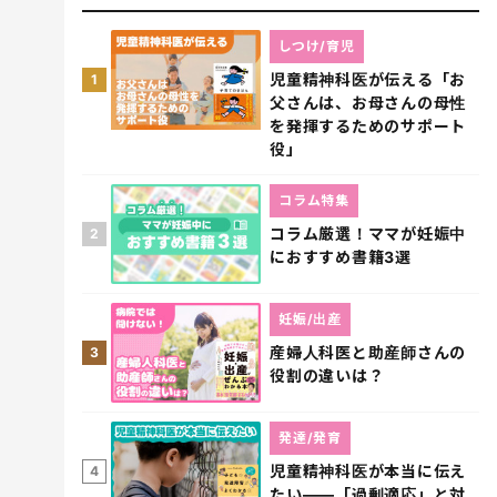
しつけ/育児
児童精神科医が伝える「お
1
父さんは、お母さんの母性
を発揮するためのサポート
役」
コラム特集
コラム厳選！ママが妊娠中
2
におすすめ書籍3選
妊娠/出産
産婦人科医と助産師さんの
3
役割の違いは？
発達/発育
児童精神科医が本当に伝え
4
たい――「過剰適応」と対