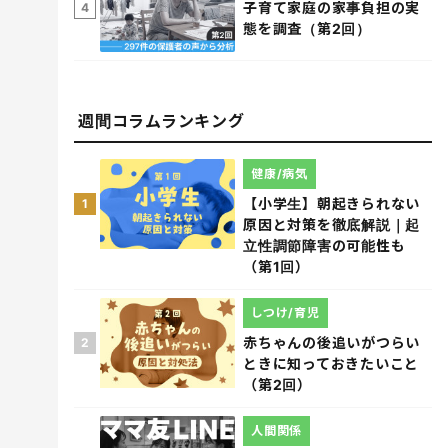
子育て家庭の家事負担の実
4
態を調査（第2回）
週間コラムランキング
健康/病気
【小学生】朝起きられない
1
原因と対策を徹底解説｜起
立性調節障害の可能性も
（第1回）
しつけ/育児
赤ちゃんの後追いがつらい
2
ときに知っておきたいこと
（第2回）
人間関係