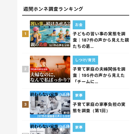
週間ホンネ調査ランキング
お金
子どもの習い事の実態を調
1
査｜187件の声から見えた親
たちの葛…
しつけ/育児
子育て家庭の夫婦関係を調
2
査｜195件の声から見えた
「チームに…
家事
子育て家庭の家事負担の実
3
態を調査（第1回）
家事