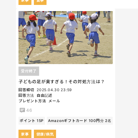
家事
食事
受付終了
子どもの足が臭すぎる！その対処方法は？
回答締切
2025.04.30 23:59
回答方法
自由記述
プレゼント方法
メール
46
ポイント 15P
Amazonギフトカード 100円分 2名
家事
健康/病気