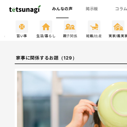
みんなの声
掲示板
コラ
関係
習い事
生活/暮らし
親子関係
妊娠/出産
実家/義実
家事に関係するお題（129）