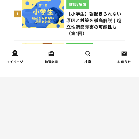
健康/病気
【小学生】朝起きられない
1
原因と対策を徹底解説｜起
立性調節障害の可能性も
（第1回）
しつけ/育児
赤ちゃんの後追いがつらい
2
マイページ
抽選会場
検索
お知らせ
ときに知っておきたいこと
（第2回）
親子関係
【掲示板の声×公認心理師】
3
「限界」「一人になりた
い」「消えたい」―― 追い
詰められる親の心理と、そ
の前にできること
人間関係