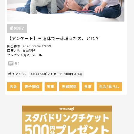
受付終了
【アンケート】三連休で一番増えたの、どれ？
回答締切
2026.03.04 23:59
回答方法
自由記述
プレゼント方法
メール
51
ポイント 2P
Amazonギフトカード 100円分 1名
お金
親子関係
家事
夫婦関係
食事
生活/暮らし