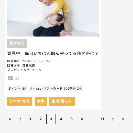
受付終了
育児中、毎日いちばん踏ん張ってる時間帯は？
回答締切
2026.02.06 23:59
回答方法
自由記述
プレゼント方法
メール
51
ポイント 5P
Amazonギフトカード 100円分 2名
しつけ/育児
家事
生活/暮らし
1
2
3
4
5
6
...
11