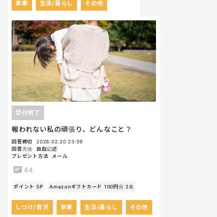
家事
生活/暮らし
その他
受付終了
報われない私の頑張り、どんなこと？
回答締切
2026.02.20 23:59
回答方法
自由記述
プレゼント方法
メール
44
ポイント 5P
Amazonギフトカード 100円分 2名
しつけ/育児
家事
生活/暮らし
その他