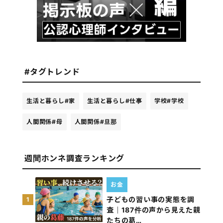
#タグトレンド
生活と暮らし
#家
生活と暮らし
#仕事
学校
#学校
人間関係
#母
人間関係
#旦那
週間ホンネ調査ランキング
お金
子どもの習い事の実態を調
1
査｜187件の声から見えた親
たちの葛…