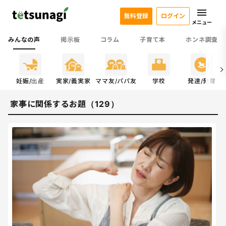
無料登録
ログイン
メニュー
みんなの声
掲示板
コラム
子育て本
ホンネ調査
係
妊娠/出産
実家/義実家
ママ友/パパ友
学校
発達/発育
家事に関係するお題（129）