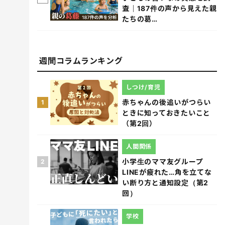
査｜187件の声から見えた親
たちの葛…
週間コラムランキング
しつけ/育児
赤ちゃんの後追いがつらい
1
ときに知っておきたいこと
（第2回）
人間関係
小学生のママ友グループ
2
LINEが疲れた…角を立てな
い断り方と通知設定（第2
回）
学校