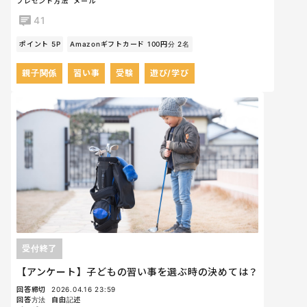
プレゼント方法
メール
41
ポイント 5P
Amazonギフトカード 100円分 2名
親子関係
習い事
受験
遊び/学び
受付終了
【アンケート】子どもの習い事を選ぶ時の決めては？
回答締切
2026.04.16 23:59
回答方法
自由記述