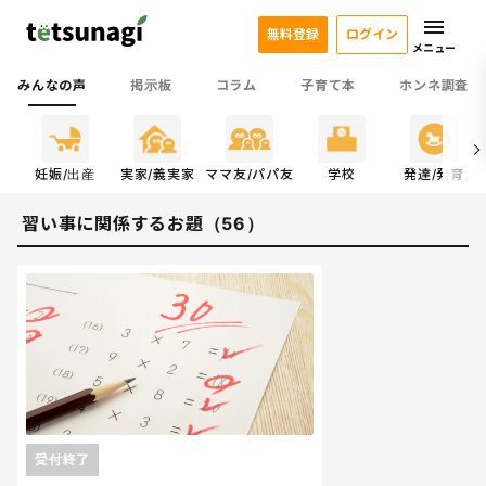
無料登録
ログイン
メニュー
みんなの声
掲示板
コラム
子育て本
ホンネ調査
係
妊娠/出産
実家/義実家
ママ友/パパ友
学校
発達/発育
習い事に関係するお題（56）
受付終了