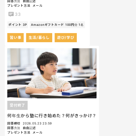
回答方法
自由記述
プレゼント方法
メール
33
ポイント 3P
Amazonギフトカード 100円分 1名
習い事
生活/暮らし
遊び/学び
受付終了
何年生から塾に行き始めた？何がきっかけ？
回答締切
2026.05.23 23:59
回答方法
自由記述
プレゼント方法
メール