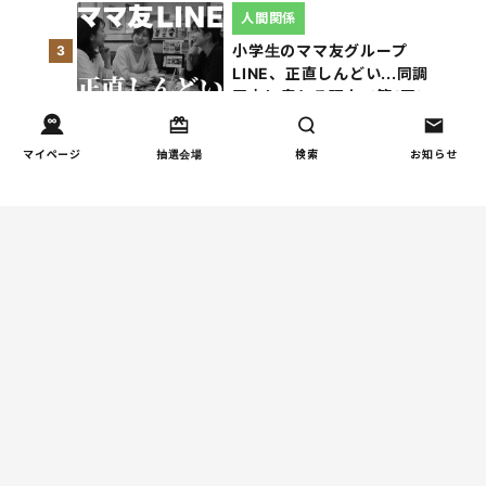
人間関係
小学生のママ友グループ
3
LINE、正直しんどい...同調
圧力に疲れる理由（第1回）
親子関係
マイページ
抽選会場
検索
お知らせ
【掲示板の声×公認心理師】
4
「限界」「一人になりた
い」「消えたい」―― 追い
詰められる親の心理と、そ
の前にできること
親子関係
【掲示板の声×公認心理師】
5
実家に帰るとつらいのはな
ぜ？「毒親かも？」親との
関係に悩む大人へ