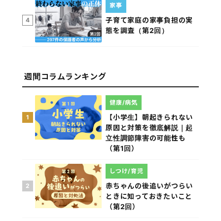
家事
子育て家庭の家事負担の実
4
態を調査（第2回）
週間コラムランキング
健康/病気
【小学生】朝起きられない
1
原因と対策を徹底解説｜起
立性調節障害の可能性も
（第1回）
しつけ/育児
赤ちゃんの後追いがつらい
2
ときに知っておきたいこと
（第2回）