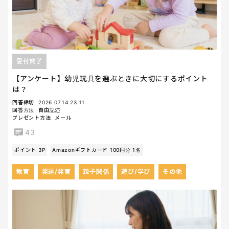
受付終了
【アンケート】幼児玩具を選ぶときに大切にするポイント
は？
回答締切
2026.07.14 23:11
回答方法
自由記述
プレゼント方法
メール
43
ポイント 3P
Amazonギフトカード 100円分 1名
教育
発達/発育
親子関係
遊び/学び
その他