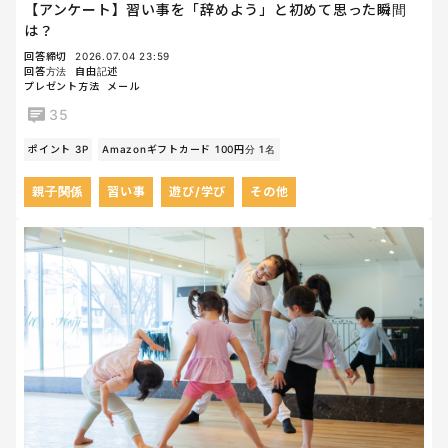
【アンケート】習い事を「辞めよう」と初めて思った瞬間
は？
回答締切
2026.07.04 23:59
回答方法
自由記述
プレゼント方法
メール
35
ポイント 3P
Amazonギフトカード 100円分 1名
親子関係
習い事
遊び/学び
その他