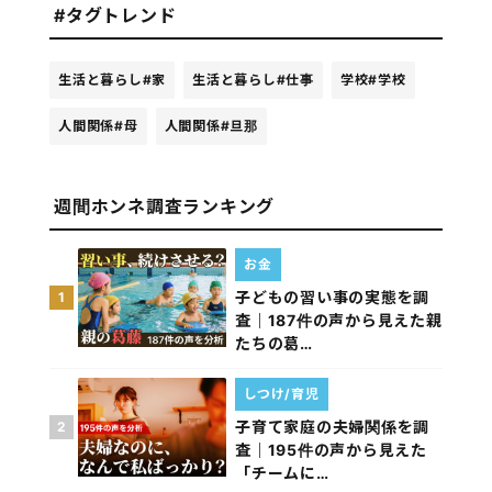
#タグトレンド
生活と暮らし
#家
生活と暮らし
#仕事
学校
#学校
人間関係
#母
人間関係
#旦那
週間ホンネ調査ランキング
お金
子どもの習い事の実態を調
1
査｜187件の声から見えた親
たちの葛…
しつけ/育児
子育て家庭の夫婦関係を調
2
査｜195件の声から見えた
「チームに…