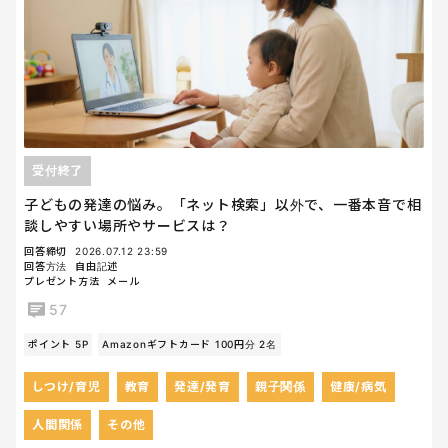
受付終了
子どもの発達の悩み。「ネット検索」以外で、一番本音で相
談しやすい場所やサービスは？
回答締切
2026.07.12 23:59
回答方法
自由記述
プレゼント方法
メール
57
ポイント 5P
Amazonギフトカード 100円分 2名
しつけ/育児
教育
発達/発育
親子関係
健康/病気
人間関係
その他