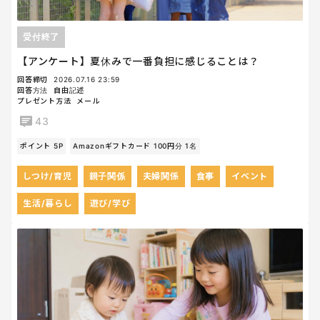
受付終了
【アンケート】夏休みで一番負担に感じることは？
回答締切
2026.07.16 23:59
回答方法
自由記述
プレゼント方法
メール
43
ポイント 5P
Amazonギフトカード 100円分 1名
しつけ/育児
親子関係
夫婦関係
食事
イベント
生活/暮らし
遊び/学び