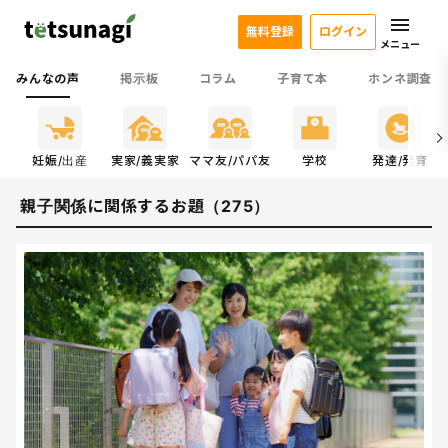
無料登録
ログイン
メニュー
みんなの声
掲示板
コラム
子育て本
ホンネ調査
係
妊娠/出産
実家/義実家
ママ友/パパ友
学校
発達/発育
親子関係に関係するお題（275）