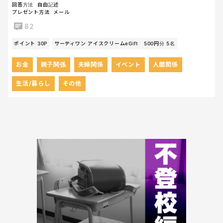
回答方法
自由記述
プレゼント方法
メール
82
ポイント 30P
サーティワン アイスクリームeGift 500円分 5名
お金
親子関係
夫婦関係
イベント
人間関係
生活/暮らし
その他