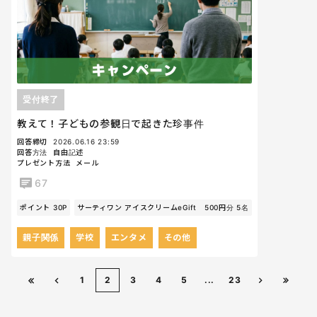
受付終了
教えて！子どもの参観日で起きた珍事件
回答締切
2026.06.16 23:59
回答方法
自由記述
プレゼント方法
メール
67
ポイント 30P
サーティワン アイスクリームeGift 500円分 5名
親子関係
学校
エンタメ
その他
1
2
3
4
5
...
23