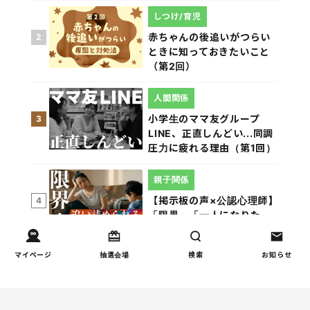
しつけ/育児
赤ちゃんの後追いがつらい
2
ときに知っておきたいこと
（第2回）
人間関係
小学生のママ友グループ
3
LINE、正直しんどい...同調
圧力に疲れる理由（第1回）
親子関係
【掲示板の声×公認心理師】
4
「限界」「一人になりた
い」「消えたい」―― 追い
詰められる親の心理と、そ
マイページ
抽選会場
検索
お知らせ
の前にできること
親子関係