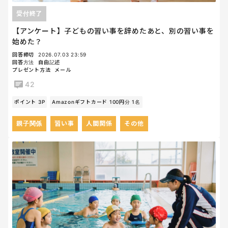
受付終了
【アンケート】子どもの習い事を辞めたあと、別の習い事を
始めた？
回答締切
2026.07.03 23:59
回答方法
自由記述
プレゼント方法
メール
42
ポイント 3P
Amazonギフトカード 100円分 1名
親子関係
習い事
人間関係
その他