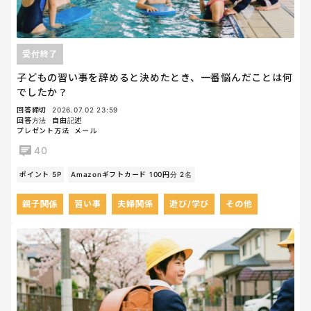
受付終了
子どもの習い事を辞めると決めたとき、一番悩んだことは何
でしたか？
回答締切
2026.07.02 23:59
回答方法
自由記述
プレゼント方法
メール
40
ポイント 5P
Amazonギフトカード 100円分 2名
親子関係
習い事
夫婦関係
遊び/学び
その他