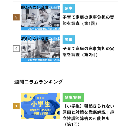
家事
子育て家庭の家事負担の実
3
態を調査（第1回）
家事
子育て家庭の家事負担の実
4
態を調査（第2回）
週間コラムランキング
健康/病気
【小学生】朝起きられない
1
原因と対策を徹底解説｜起
立性調節障害の可能性も
（第1回）