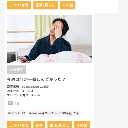
しつけ/育児
生活/暮らし
その他
受付終了
今週は何が一番しんどかった？
回答締切
2026.02.08 23:59
回答方法
自由記述
プレゼント方法
メール
48
ポイント 5P
Amazonギフトカード 100円分 2名
しつけ/育児
家事
生活/暮らし
その他