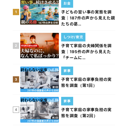
お金
子どもの習い事の実態を調
1
査｜187件の声から見えた親
たちの葛…
しつけ/育児
子育て家庭の夫婦関係を調
2
査｜195件の声から見えた
「チームに…
家事
子育て家庭の家事負担の実
3
態を調査（第1回）
家事
子育て家庭の家事負担の実
4
態を調査（第2回）