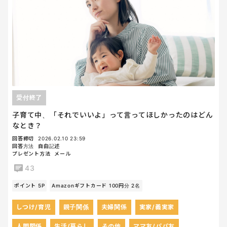
受付終了
子育て中、「それでいいよ」って言ってほしかったのはどん
なとき？
回答締切
2026.02.10 23:59
回答方法
自由記述
プレゼント方法
メール
43
ポイント 5P
Amazonギフトカード 100円分 2名
しつけ/育児
親子関係
夫婦関係
実家/義実家
人間関係
生活/暮らし
その他
ママ友/パパ友