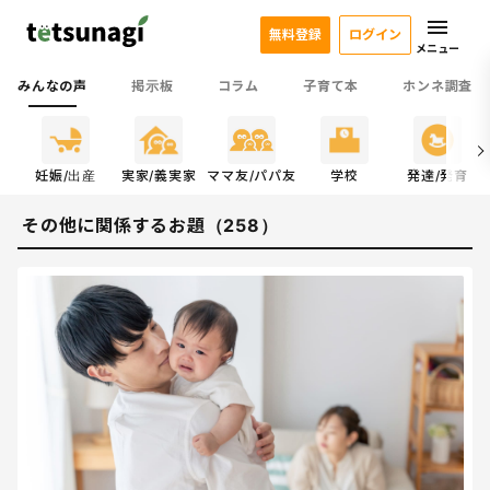
無料登録
ログイン
メニュー
みんなの声
掲示板
コラム
子育て本
ホンネ調査
係
妊娠/出産
実家/義実家
ママ友/パパ友
学校
発達/発育
その他に関係するお題（258）