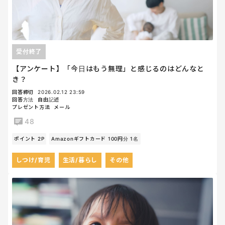
受付終了
【アンケート】「今日はもう無理」と感じるのはどんなと
き？
回答締切
2026.02.12 23:59
回答方法
自由記述
プレゼント方法
メール
48
ポイント 2P
Amazonギフトカード 100円分 1名
しつけ/育児
生活/暮らし
その他