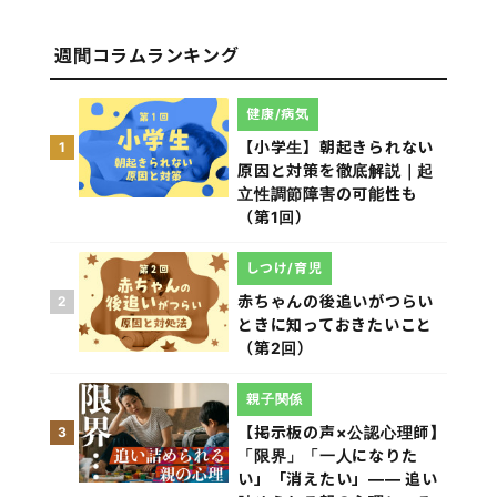
週間コラムランキング
健康/病気
【小学生】朝起きられない
1
原因と対策を徹底解説｜起
立性調節障害の可能性も
（第1回）
しつけ/育児
赤ちゃんの後追いがつらい
2
ときに知っておきたいこと
（第2回）
親子関係
【掲示板の声×公認心理師】
3
「限界」「一人になりた
い」「消えたい」―― 追い