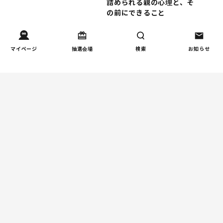
詰められる親の心理と、そ
の前にできること
人間関係
マイページ
抽選会場
検索
お知らせ
小学生のママ友グループ
4
LINE、正直しんどい...同調
圧力に疲れる理由（第1回）
親子関係
【掲示板の声×公認心理師】
5
実家に帰るとつらいのはな
ぜ？「毒親かも？」親との
関係に悩む大人へ
週間子育て本ランキング
しつけ/育児