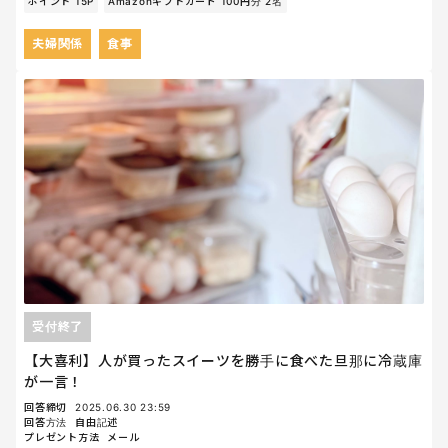
ポイント 15P
Amazonギフトカード 100円分 2名
夫婦関係
食事
受付終了
【大喜利】人が買ったスイーツを勝手に食べた旦那に冷蔵庫
が一言！
回答締切
2025.06.30 23:59
回答方法
自由記述
プレゼント方法
メール