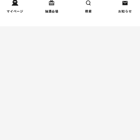
（第2回）
マイページ
抽選会場
検索
お知らせ
インタビュー
『AIは臨床試験を経ていな
3
い薬』──生成AI時代に親
が手放してはいけない視点
とは
学校
【掲示板の声×公認心理師】
4
子どもに「死にたい」と言
われたらー親ができる寄り
添い方と“心のSOS”の受け
止め方（第1回）
親子関係
【掲示板の声×公認心理師】
5
実家に帰るとつらいのはな
ぜ？「毒親かも？」親との