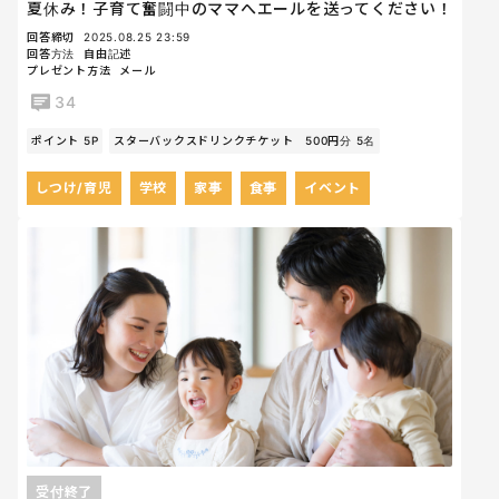
夏休み！子育て奮闘中のママへエールを送ってください！
回答締切
2025.08.25 23:59
回答方法
自由記述
プレゼント方法
メール
34
ポイント 5P
スターバックスドリンクチケット 500円分 5名
しつけ/育児
学校
家事
食事
イベント
受付終了