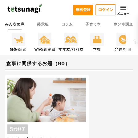
無料登録
ログイン
メニュー
みんなの声
掲示板
コラム
子育て本
ホンネ調査
係
妊娠/出産
実家/義実家
ママ友/パパ友
学校
発達/発育
食事に関係するお題（90）
受付終了