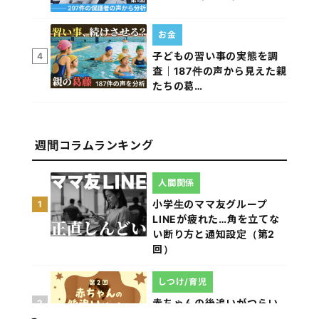
お金
子どもの習い事の実態を調
4
査｜187件の声から見えた親
たちの葛…
週間コラムランキング
人間関係
小学生のママ友グループ
1
LINEが疲れた…角を立てな
い断り方と通知設定（第2
回）
しつけ/育児
赤ちゃんの後追いがつらい
2
ときに知っておきたいこと