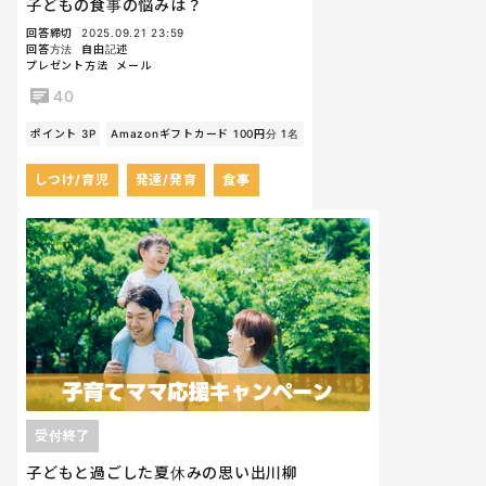
子どもの食事の悩みは？
回答締切
2025.09.21 23:59
回答方法
自由記述
プレゼント方法
メール
40
ポイント 3P
Amazonギフトカード 100円分 1名
しつけ/育児
発達/発育
食事
受付終了
子どもと過ごした夏休みの思い出川柳