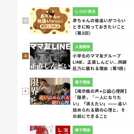
しつけ/育児
赤ちゃんの後追いがつらい
2
ときに知っておきたいこと
（第2回）
人間関係
小学生のママ友グループ
3
LINE、正直しんどい...同調
圧力に疲れる理由（第1回）
親子関係
【掲示板の声×公認心理師】
4
「限界」「一人になりた
い」「消えたい」―― 追い
詰められる親の心理と、そ
の前にできること
親子関係