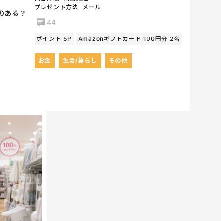
プレゼント方法
メール
のある？
44
ポイント 5P
Amazonギフトカード 100円分 2名
お金
生活/暮らし
その他