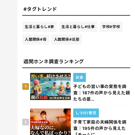
#タグトレンド
生活と暮らし
#家
生活と暮らし
#仕事
学校
#学校
人間関係
#母
人間関係
#旦那
週間ホンネ調査ランキング
お金
子どもの習い事の実態を調
1
査｜187件の声から見えた親
たちの葛…
しつけ/育児
子育て家庭の夫婦関係を調
2
査｜195件の声から見えた
「チームに…