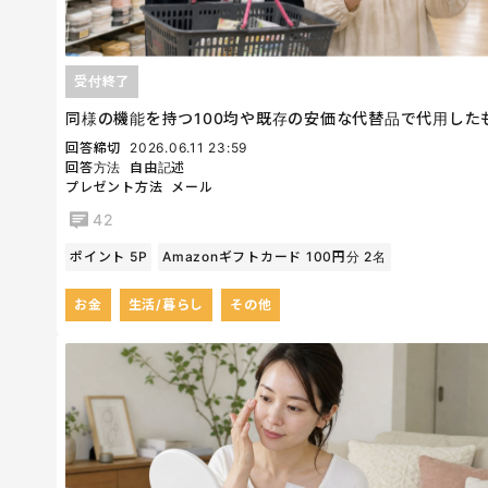
受付終了
同様の機能を持つ100均や既存の安価な代替品で代用した
回答締切
2026.06.11 23:59
回答方法
自由記述
プレゼント方法
メール
42
ポイント 5P
Amazonギフトカード 100円分 2名
お金
生活/暮らし
その他