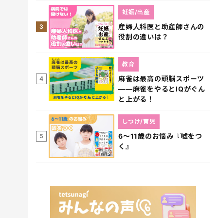
妊娠/出産
産婦人科医と助産師さんの
3
役割の違いは？
教育
麻雀は最高の頭脳スポーツ
4
――麻雀をやるとIQがぐん
と上がる！
しつけ/育児
6～11歳のお悩み『嘘をつ
5
く』