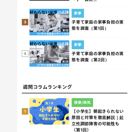
家事
子育て家庭の家事負担の実
3
態を調査（第1回）
家事
子育て家庭の家事負担の実
4
態を調査（第2回）
週間コラムランキング
健康/病気
【小学生】朝起きられない
1
原因と対策を徹底解説｜起
立性調節障害の可能性も
（第1回）