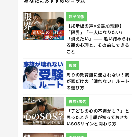
あなたにおすすめのコラム
親子関係
【掲示板の声×公認心理師】
「限界」「一人になりたい」
「消えたい」―― 追い詰められ
る親の心理と、その前にできる
こと
教育
周りの教育熱に流されない！我
が家だけの「潰れない」ルート
の選び方
健康/病気
「子どもの心の不調かも？」と
思ったとき | 親が知っておきた
いSOSサインと関わり方