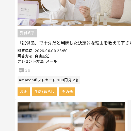
受付終了
「試供品」で十分だと判断した決定的な理由を教えて下さ
回答締切
2026.06.09 23:59
回答方法
自由記述
プレゼント方法
メール
39
Amazonギフトカード 100円分 2名
お金
生活/暮らし
その他