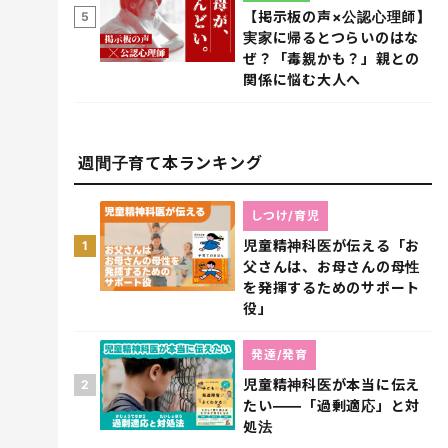
【掲示板の声×公認心理師】
5
実家に帰るとつらいのはな
ぜ？「毒親かも？」親との
関係に悩む大人へ
週間子育て本ランキング
しつけ/育児
児童精神科医が伝える「お
1
父さんは、お母さんの母性
を発揮するためのサポート
役」
発達/発育
児童精神科医が本当に伝え
2
たい――「過剰適応」と対
処法