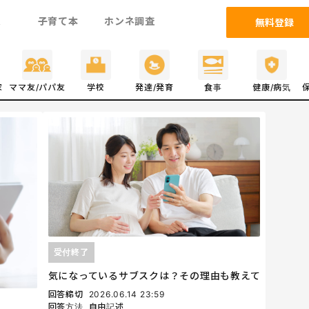
ム
子育て本
ホンネ調査
無料登録
家
ママ友/パパ友
学校
発達/発育
食事
健康/病気
受付終了
気になっているサブスクは？その理由も教えて
回答締切
2026.06.14 23:59
回答方法
自由記述