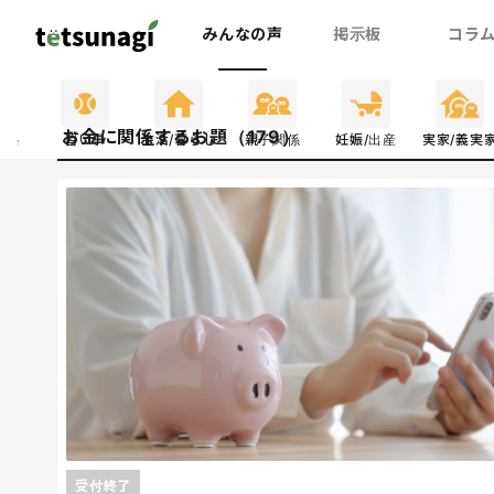
みんなの声
掲示板
コラ
お金に関係するお題（179）
関係
習い事
生活/暮らし
親子関係
妊娠/出産
実家/義実
受付終了