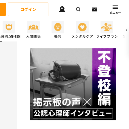
ログイン
メニュー
保育園/幼稚園
人間関係
美容
メンタルケア
ライフプラン
安