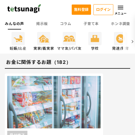
無料登録
ログイン
メニュー
みんなの声
掲示板
コラム
子育て本
ホンネ調査
係
妊娠/出産
実家/義実家
ママ友/パパ友
学校
発達/発育
お金に関係するお題（182）