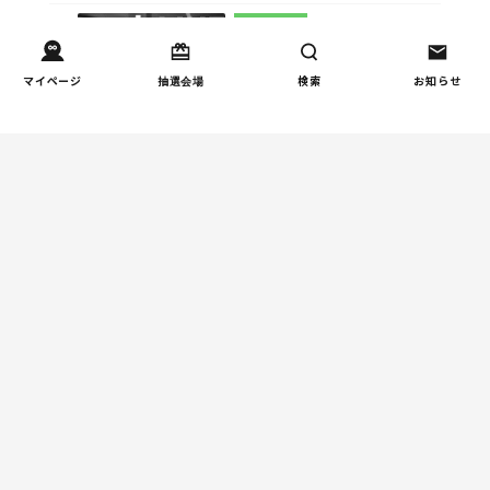
人間関係
小学生のママ友グループ
2
マイページ
抽選会場
検索
お知らせ
LINEが疲れた…角を立てな
い断り方と通知設定（第2
回）
インタビュー
『AIは臨床試験を経ていな
3
い薬』──生成AI時代に親
が手放してはいけない視点
とは
学校
【掲示板の声×公認心理師】
4
子どもに「死にたい」と言
われたらー親ができる寄り
添い方と“心のSOS”の受け
止め方（第1回）