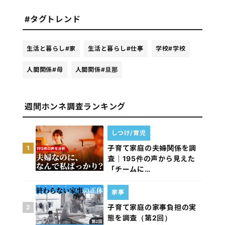
#タグトレンド
生活と暮らし
#家
生活と暮らし
#仕事
学校
#学校
人間関係
#母
人間関係
#旦那
週間ホンネ調査ランキング
しつけ/育児
子育て家庭の夫婦関係を調
1
査｜195件の声から見えた
「チームに…
家事
子育て家庭の家事負担の実
2
態を調査（第2回）