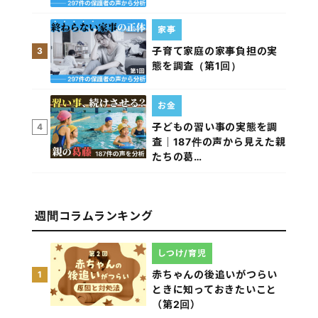
家事
子育て家庭の家事負担の実
3
態を調査（第1回）
お金
子どもの習い事の実態を調
4
査｜187件の声から見えた親
たちの葛…
週間コラムランキング
しつけ/育児
赤ちゃんの後追いがつらい
1
ときに知っておきたいこと
（第2回）