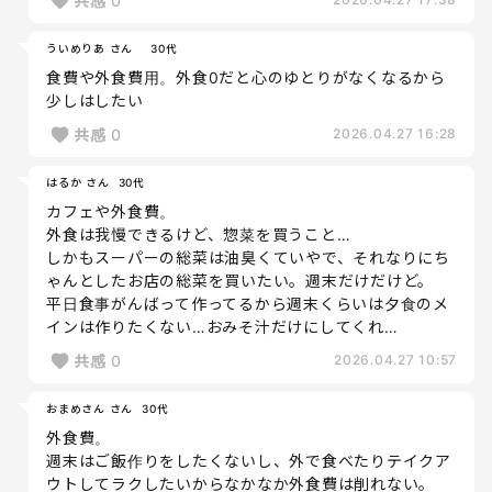
共感
0
ういめりあ さん
30代
食費や外食費用。外食0だと心のゆとりがなくなるから
少しはしたい
共感
0
2026.04.27 16:28
はるか さん
30代
カフェや外食費。
外食は我慢できるけど、惣菜を買うこと…
しかもスーパーの総菜は油臭くていやで、それなりにち
ゃんとしたお店の総菜を買いたい。週末だけだけど。
平日食事がんばって作ってるから週末くらいは夕食のメ
インは作りたくない…おみそ汁だけにしてくれ…
共感
0
2026.04.27 10:57
おまめさん さん
30代
外食費。
週末はご飯作りをしたくないし、外で食べたりテイクア
ウトしてラクしたいからなかなか外食費は削れない。