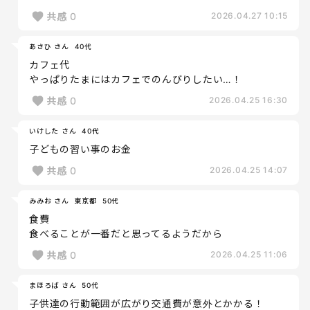
共感
0
2026.04.27 10:15
あさひ さん
40代
カフェ代
やっぱりたまにはカフェでのんびりしたい…！
共感
0
2026.04.25 16:30
いけした さん
40代
子どもの習い事のお金
共感
0
2026.04.25 14:07
みみお さん
東京都
50代
食費
食べることが一番だと思ってるようだから
共感
0
2026.04.25 11:06
まほろば さん
50代
子供達の行動範囲が広がり交通費が意外とかかる！