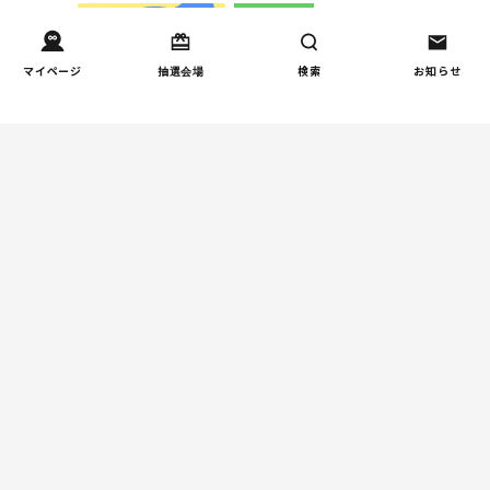
健康/病気
【小学生】朝起きられない
1
マイページ
抽選会場
検索
お知らせ
原因と対策を徹底解説｜起
立性調節障害の可能性も
（第1回）
しつけ/育児
赤ちゃんの後追いがつらい
2
ときに知っておきたいこと
（第2回）
人間関係
小学生のママ友グループ
3
LINE、正直しんどい...同調
圧力に疲れる理由（第1回）
親子関係
【掲示板の声×公認心理師】
4
実家に帰るとつらいのはな