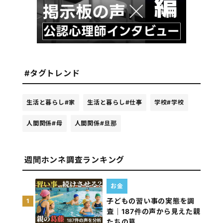
#タグトレンド
生活と暮らし
#家
生活と暮らし
#仕事
学校
#学校
人間関係
#母
人間関係
#旦那
週間ホンネ調査ランキング
お金
子どもの習い事の実態を調
1
査｜187件の声から見えた親
たちの葛…