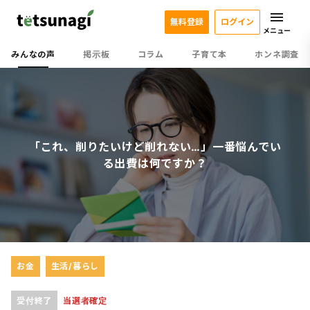
無料登録
ログイン
メニュー
みんなの声
掲示板
コラム
子育て本
ホンネ調査
「これ、削りたいけど削れない…」一番悩んでい
る出費は何ですか？
お金
生活/暮らし
受付終了
当選者確定