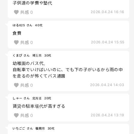
子供達の学費や塾代
共感
0
2026.04.24 16:16
はる625 さん
40代
食費
共感
0
2026.04.24 15:55
くまぴ さん
埼玉県
30代
幼稚園のバス代。
自転車でいけばいいのに、でも下の子がいるから雨の中
を走るのが怖くてバス通園
共感
0
2026.04.24 14:03
しゃー さん
北海道
20代
賃貸の駐車場代が高すぎる
共感
0
2026.04.24 13:19
いちごご さん
福岡県
30代