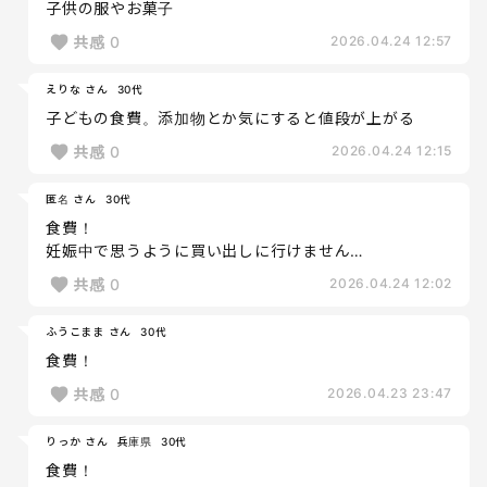
子供の服やお菓子
共感
0
2026.04.24 12:57
えりな さん
30代
子どもの食費。添加物とか気にすると値段が上がる
共感
0
2026.04.24 12:15
匿名 さん
30代
食費！
妊娠中で思うように買い出しに行けません…
共感
0
2026.04.24 12:02
ふうこまま さん
30代
食費！
共感
0
2026.04.23 23:47
りっか さん
兵庫県
30代
食費！