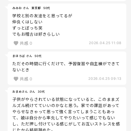
みみお さん
東京都
50代
学校と別の友達をと思ってるが
仲良くはしない
ずっとぼっち笑
でもお稽古は好きらしい
共感
0
2026.04.25 11:08
まほろば さん
50代
ただその時間に行くだけで、予習復習や自主練ができて
ないとき
共感
0
2026.04.25 09:13
おまめさん さん
30代
子供がやらされている状態になっていると、このままズ
ルズル続けてていいのかなと思う。家での課題があって
やらせなきゃって思って強く言ってしまうこともあっ
て、娘は自分から率先してやりたいって感じでもない
し、ただ押し付けている感じがしてお互いストレスを感
じたから結局辞めた。