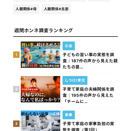
人間関係
#母
人間関係
#旦那
週間ホンネ調査ランキング
お金
子どもの習い事の実態を調
1
査｜187件の声から見えた親
たちの葛…
しつけ/育児
子育て家庭の夫婦関係を調
2
査｜195件の声から見えた
「チームに…
家事
子育て家庭の家事負担の実
3
態を調査（第1回）