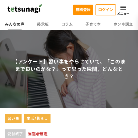
無料登録
ログイン
メニュー
みんなの声
掲示板
コラム
子育て本
ホンネ調査
【アンケート】習い事をやらせていて、「このま
まで良いのかな？」って思った瞬間、どんなと
き？
習い事
生活/暮らし
受付終了
当選者確定