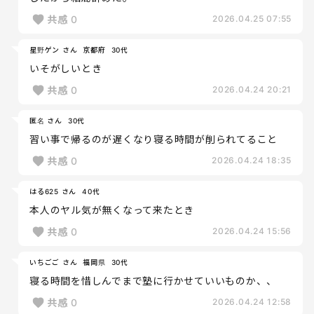
共感
0
2026.04.25 07:55
星野ゲン さん
京都府
30代
いそがしいとき
共感
0
2026.04.24 20:21
匿名 さん
30代
習い事で帰るのが遅くなり寝る時間が削られてること
共感
0
2026.04.24 18:35
はる625 さん
40代
本人のヤル気が無くなって来たとき
共感
0
2026.04.24 15:56
いちごご さん
福岡県
30代
寝る時間を惜しんでまで塾に行かせていいものか、、
共感
0
2026.04.24 12:58