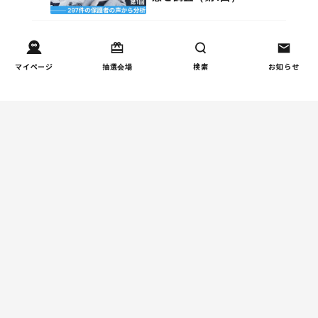
家事
子育て家庭の家事負担の実
4
マイページ
抽選会場
検索
お知らせ
態を調査（第2回）
週間コラムランキング
健康/病気
【小学生】朝起きられない
1
原因と対策を徹底解説｜起
立性調節障害の可能性も
（第1回）
しつけ/育児
赤ちゃんの後追いがつらい
2
ときに知っておきたいこと